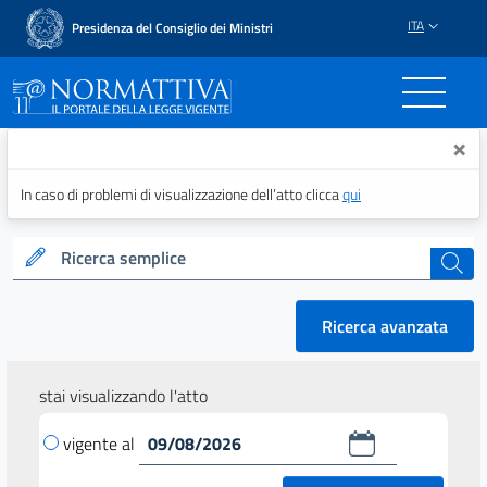
ITA
Presidenza del Consiglio dei Ministri
Normattiva - Il portale del
×
In caso di problemi di visualizzazione dell’atto clicca
qui
Ricerca semplice
cerca
Ricerca avanzata
stai visualizzando l'atto
vigente al