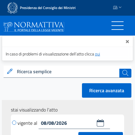
ITA
Presidenza del Consiglio dei Ministri
Normattiva - Il portale del
×
In caso di problemi di visualizzazione dell’atto clicca
qui
Ricerca semplice
cerca
Ricerca avanzata
stai visualizzando l'atto
vigente al