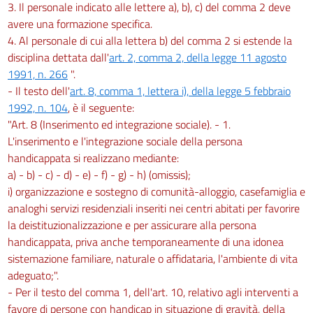
3. Il personale indicato alle lettere a), b), c) del comma 2 deve
avere una formazione specifica.
4. Al personale di cui alla lettera b) del comma 2 si estende la
disciplina dettata dall'
art. 2, comma 2, della legge 11 agosto
1991, n. 266
".
- Il testo dell'
art. 8, comma 1, lettera i), della legge 5 febbraio
1992, n. 104
, è il seguente:
"Art. 8 (Inserimento ed integrazione sociale). - 1.
L'inserimento e l'integrazione sociale della persona
handicappata si realizzano mediante:
a) - b) - c) - d) - e) - f) - g) - h) (omissis);
i) organizzazione e sostegno di comunità-alloggio, casefamiglia e
analoghi servizi residenziali inseriti nei centri abitati per favorire
la deistituzionalizzazione e per assicurare alla persona
handicappata, priva anche temporaneamente di una idonea
sistemazione familiare, naturale o affidataria, l'ambiente di vita
adeguato;".
- Per il testo del comma 1, dell'art. 10, relativo agli interventi a
favore di persone con handicap in situazione di gravità, della