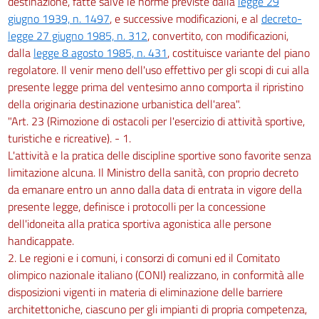
destinazione, fatte salve le norme previste dalla
legge 29
giugno 1939, n. 1497
, e successive modificazioni, e al
decreto-
legge 27 giugno 1985, n. 312
, convertito, con modificazioni,
dalla
legge 8 agosto 1985, n. 431
, costituisce variante del piano
regolatore. Il venir meno dell'uso effettivo per gli scopi di cui alla
presente legge prima del ventesimo anno comporta il ripristino
della originaria destinazione urbanistica dell'area".
"Art. 23 (Rimozione di ostacoli per l'esercizio di attività sportive,
turistiche e ricreative). - 1.
L'attività e la pratica delle discipline sportive sono favorite senza
limitazione alcuna. Il Ministro della sanità, con proprio decreto
da emanare entro un anno dalla data di entrata in vigore della
presente legge, definisce i protocolli per la concessione
dell'idoneita alla pratica sportiva agonistica alle persone
handicappate.
2. Le regioni e i comuni, i consorzi di comuni ed il Comitato
olimpico nazionale italiano (CONI) realizzano, in conformità alle
disposizioni vigenti in materia di eliminazione delle barriere
architettoniche, ciascuno per gli impianti di propria competenza,