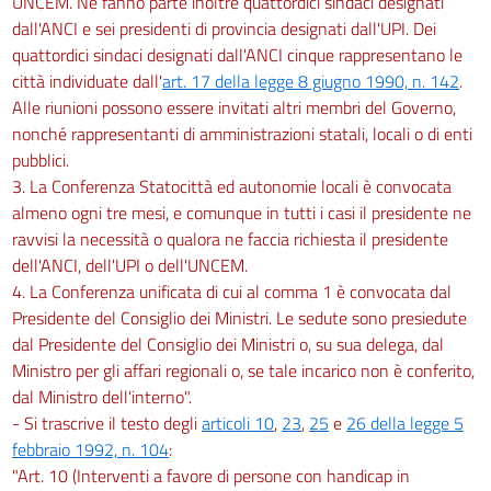
UNCEM. Ne fanno parte inoltre quattordici sindaci designati
dall'ANCI e sei presidenti di provincia designati dall'UPI. Dei
quattordici sindaci designati dall'ANCI cinque rappresentano le
città individuate dall'
art. 17 della legge 8 giugno 1990, n. 142
.
Alle riunioni possono essere invitati altri membri del Governo,
nonché rappresentanti di amministrazioni statali, locali o di enti
pubblici.
3. La Conferenza Statocittà ed autonomie locali è convocata
almeno ogni tre mesi, e comunque in tutti i casi il presidente ne
ravvisi la necessità o qualora ne faccia richiesta il presidente
dell'ANCI, dell'UPI o dell'UNCEM.
4. La Conferenza unificata di cui al comma 1 è convocata dal
Presidente del Consiglio dei Ministri. Le sedute sono presiedute
dal Presidente del Consiglio dei Ministri o, su sua delega, dal
Ministro per gli affari regionali o, se tale incarico non è conferito,
dal Ministro dell'interno".
- Si trascrive il testo degli
articoli 10
,
23
,
25
e
26 della legge 5
febbraio 1992, n. 104
:
"Art. 10 (Interventi a favore di persone con handicap in