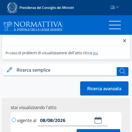
ITA
Presidenza del Consiglio dei Ministri
Normattiva - Il portale del
×
In caso di problemi di visualizzazione dell’atto clicca
qui
Ricerca semplice
cerca
Ricerca avanzata
stai visualizzando l'atto
vigente al