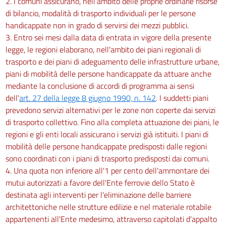
2. I comuni assicurano, nell'ambito delle proprie ordinarie risorse
di bilancio, modalità di trasporto individuali per le persone
handicappate non in grado di servirsi dei mezzi pubblici.
3. Entro sei mesi dalla data di entrata in vigore della presente
legge, le regioni elaborano, nell'ambito dei piani regionali di
trasporto e dei piani di adeguamento delle infrastrutture urbane,
piani di mobilità delle persone handicappate da attuare anche
mediante la conclusione di accordi di programma ai sensi
dell'
art. 27 della legge 8 giugno 1990, n. 142
. I suddetti piani
prevedono servizi alternativi per le zone non coperte dai servizi
di trasporto collettivo. Fino alla completa attuazione dei piani, le
regioni e gli enti locali assicurano i servizi già istituiti. I piani di
mobilità delle persone handicappate predisposti dalle regioni
sono coordinati con i piani di trasporto predisposti dai comuni.
4. Una quota non inferiore all'1 per cento dell'ammontare dei
mutui autorizzati a favore dell'Ente ferrovie dello Stato è
destinata agli interventi per l'eliminazione delle barriere
architettoniche nelle strutture edilizie e nel materiale rotabile
appartenenti all'Ente medesimo, attraverso capitolati d'appalto