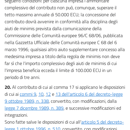
seguenti condizioni: per ciascuna impresa l'ammontare
complessivo del contributo non può, comunque, superare il
tetto massimo annuale di 50.000 ECU; la concessione del
contributo dovrà avvenire in conformità alla disciplina degli
aiuti de minimis prevista dalla comunicazione della
Commissione delle Comunità europee 96/C 68/06, pubblicata
nella Gazzetta Ufficiale delle Comunità europee C 68 del 6
marzo 1996; qualsiasi altro aiuto supplementare concesso alla
medesima impresa a titolo della regola de minimis non deve
far sì che l'importo complessivo degli aiuti de minimis di cui
l'impresa beneficia ecceda il limite di 100.000 ECU in un
periodo di tre anni.
20.
Al contributo di cui al comma 17 si applicano le disposizioni
di cui ai
commi 9
,
10
,
12
e
13 dell'articolo 6 del decreto-legge
9 ottobre 1989, n. 338
, convertito, con modificazioni, dalla
legge 7 dicembre 1989, n. 389
, e successive modificazioni ed
integrazioni.
Sono fatte salve le disposizioni di cui all'
articolo 5 del decreto-
legge 1 ottobre 1996, n. 510
, convertito, con modificazioni,