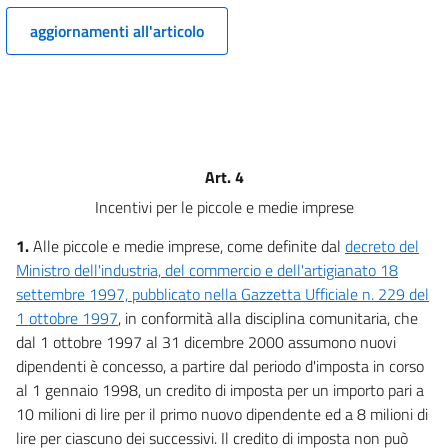
13
aggiornamenti all'articolo
14
15
16
17
Art. 4
TITOLO I
DISPOSIZIONI IN MATERIA
Incentivi per le piccole e medie imprese
DI ENTRATA
CAPO II
1.
Alle piccole e medie imprese, come definite dal
decreto del
DISPOSIZIONI
Ministro dell'industria, del commercio e dell'artigianato 18
IN MATERIA DI SEMPLIFICAZIONE
E RAZIONALIZZAZIONE
settembre 1997, pubblicato nella Gazzetta Ufficiale n. 229 del
18
1 ottobre 1997
, in conformità alla disciplina comunitaria, che
dal 1 ottobre 1997 al 31 dicembre 2000 assumono nuovi
TITOLO I
dipendenti è concesso, a partire dal periodo d'imposta in corso
DISPOSIZIONI IN MATERIA
DI ENTRATA
al 1 gennaio 1998, un credito di imposta per un importo pari a
CAPO III
10 milioni di lire per il primo nuovo dipendente ed a 8 milioni di
DISPOSIZIONI PER IL RECUPERO
lire per ciascuno dei successivi. Il credito di imposta non può
DELLA BASE IMPONIBILE E PER