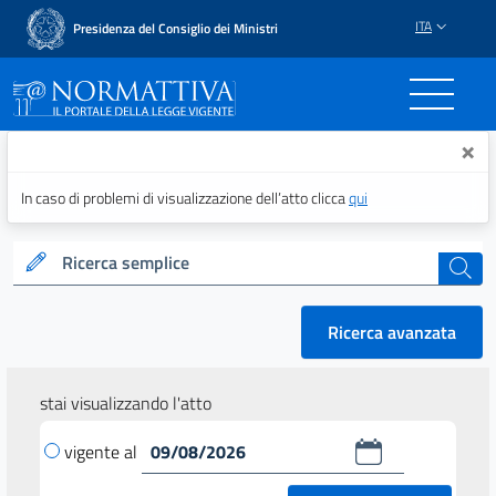
ITA
Presidenza del Consiglio dei Ministri
Normattiva - Il portale del
×
In caso di problemi di visualizzazione dell’atto clicca
qui
Ricerca semplice
cerca
Ricerca avanzata
stai visualizzando l'atto
vigente al