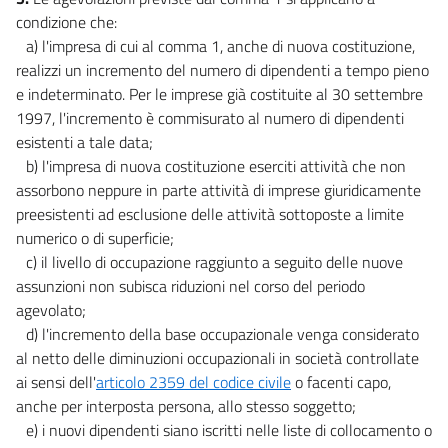
40
condizione che:
a) l'impresa di cui al comma 1, anche di nuova costituzione,
41
realizzi un incremento del numero di dipendenti a tempo pieno
42
e indeterminato. Per le imprese già costituite al 30 settembre
43
1997, l'incremento è commisurato al numero di dipendenti
esistenti a tale data;
44
b) l'impresa di nuova costituzione eserciti attività che non
45
assorbono neppure in parte attività di imprese giuridicamente
46
preesistenti ad esclusione delle attività sottoposte a limite
TITOLO II
numerico o di superficie;
DISPOSIZIONI IN MATERIA DI SPESA
c) il livello di occupazione raggiunto a seguito delle nuove
CAPO III
assunzioni non subisca riduzioni nel corso del periodo
FINANZA DECENTRATA
agevolato;
47
d) l'incremento della base occupazionale venga considerato
48
al netto delle diminuzioni occupazionali in società controllate
49
ai sensi dell'
articolo 2359 del codice civile
o facenti capo,
anche per interposta persona, allo stesso soggetto;
50
e) i nuovi dipendenti siano iscritti nelle liste di collocamento o
51