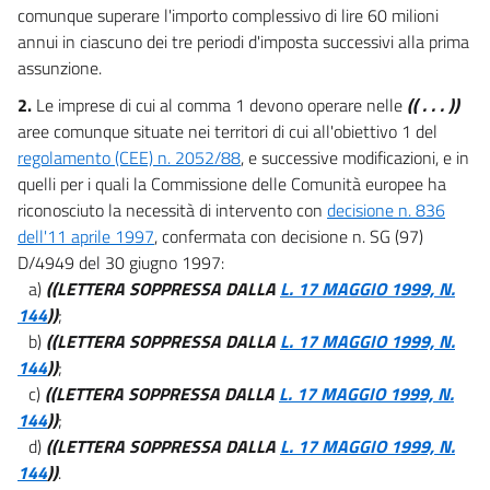
L'EFFICIENZA DELL'AMMINISTRAZIONE
comunque superare l'importo complessivo di lire 60 milioni
FINANZIARIA
annui in ciascuno dei tre periodi d'imposta successivi alla prima
19
assunzione.
20
2.
Le imprese di cui al comma 1 devono operare nelle
(( . . . ))
21
aree comunque situate nei territori di cui all'obiettivo 1 del
22
regolamento (CEE) n. 2052/88
, e successive modificazioni, e in
quelli per i quali la Commissione delle Comunità europee ha
23
riconosciuto la necessità di intervento con
decisione n. 836
24
dell'11 aprile 1997
, confermata con decisione n. SG (97)
25
D/4949 del 30 giugno 1997:
a)
((LETTERA SOPPRESSA DALLA
L. 17 MAGGIO 1999, N.
26
144
))
;
27
b)
((LETTERA SOPPRESSA DALLA
L. 17 MAGGIO 1999, N.
28
144
))
;
c)
((LETTERA SOPPRESSA DALLA
L. 17 MAGGIO 1999, N.
29
144
))
;
30
d)
((LETTERA SOPPRESSA DALLA
L. 17 MAGGIO 1999, N.
31
144
))
.