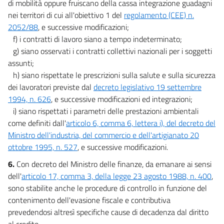
di mobilità oppure fruiscano della cassa integrazione guadagni
TITOLO II
nei territori di cui all'obiettivo 1 del
regolamento (CEE) n.
DISPOSIZIONI IN MATERIA DI SPESA
2052/88
, e successive modificazioni;
CAPO IV
f) i contratti di lavoro siano a tempo indeterminato;
ALTRE DISPOSIZIONI
g) siano osservati i contratti collettivi nazionali per i soggetti
52
assunti;
53
h) siano rispettate le prescrizioni sulla salute e sulla sicurezza
54
dei lavoratori previste dal
decreto legislativo 19 settembre
1994, n. 626
, e successive modificazioni ed integrazioni;
55
i) siano rispettati i parametri delle prestazioni ambientali
56
come definiti dall'
articolo 6, comma 6, lettera i), del decreto del
57
Ministro dell'industria, del commercio e dell'artigianato 20
58
ottobre 1995, n. 527
, e successive modificazioni.
59
6.
Con decreto del Ministro delle finanze, da emanare ai sensi
dell'
articolo 17, comma 3, della legge 23 agosto 1988, n. 400
,
60
sono stabilite anche le procedure di controllo in funzione del
61
contenimento dell'evasione fiscale e contributiva
62
prevedendosi altresì specifiche cause di decadenza dal diritto
al credito.