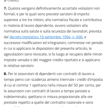
63
64
7.
Qualora vengano definitivamente accertate violazioni non
formali, e per le quali sono previste sanzioni di importo
65
superiore a lire tre milioni, alla normativa fiscale e contributiva
in materia di lavoro dipendente, ovvero violazioni alla
Allegati
normativa sulla salute e sulla sicurezza dei lavoratori, prevista
Tabella A
dal
decreto legislativo 19 settembre 1994, n. 696
, e
Tabella A
successive modificazioni ed integrazioni, commesse nel periodo
in cui si applicano le disposizioni del presente articolo, le
Tabella B
agevolazioni sono revocate, si fa luogo al recupero delle minori
Tabella B
imposte versate o del maggior credito riportato e si applicano
le relative sanzioni.
Tabella C
Tabella C
8.
Per le assunzioni di dipendenti con contratti di lavoro a
tempo pieno con scadenza almeno triennale i crediti d'imposta
Tabella D
di cui al comma 1 spettano nella misura del 50 per cento; per
Tabella D
le assunzioni con contratti di lavoro a tempo parziale e
indeterminato, spettano in misura proporzionale alle ore
Tabella E
prestate rispetto a quelle del contratto nazionale e sono
Tabella E