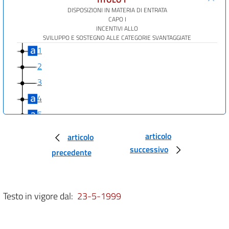
DISPOSIZIONI IN MATERIA DI ENTRATA
CAPO I
INCENTIVI ALLO
SVILUPPO E SOSTEGNO ALLE CATEGORIE SVANTAGGIATE
1
2
3
4
5
6
articolo
articolo
7
successivo
precedente
8
9
10
Testo in vigore dal:
23-5-1999
11
12