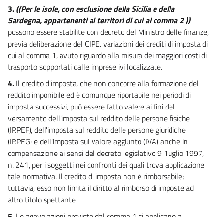
TITOLO II
3.
((Per le isole, con esclusione della Sicilia e della
DISPOSIZIONI IN MATERIA DI SPESA
Sardegna, appartenenti ai territori di cui al comma 2 ))
CAPO I
SANITÀ
possono essere stabilite con decreto del Ministro delle finanze,
32
previa deliberazione del CIPE, variazioni dei crediti di imposta di
cui al comma 1, avuto riguardo alla misura dei maggiori costi di
33
trasporto sopportati dalle imprese ivi localizzate.
34
4.
Il credito d'imposta, che non concorre alla formazione del
35
reddito imponibile ed è comunque riportabile nei periodi di
36
imposta successivi, può essere fatto valere ai fini del
37
versamento dell'imposta sul reddito delle persone fisiche
(IRPEF), dell'imposta sul reddito delle persone giuridiche
38
(IRPEG) e dell'imposta sul valore aggiunto (IVA) anche in
TITOLO II
compensazione ai sensi del decreto legislativo 9 1uglio 1997,
DISPOSIZIONI IN MATERIA DI SPESA
n. 241, per i soggetti nei confronti dei quali trova applicazione
CAPO II
DISPOSIZIONI IN
tale normativa. Il credito di imposta non è rimborsabile;
MATERIA DI
tuttavia, esso non limita il diritto al rimborso di imposte ad
PERSONALE E DI ATTIVITÀ DELLE
altro titolo spettante.
AMMINISTRAZIONI PUBBLICHE
39
5.
Le agevolazioni previste dal comma 1 si applicano a