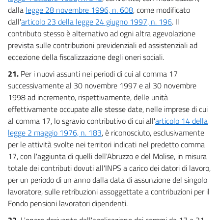
dalla
legge 28 novembre 1996, n. 608
, come modificato
dall'
articolo 23 della legge 24 giugno 1997, n. 196
. Il
contributo stesso è alternativo ad ogni altra agevolazione
prevista sulle contribuzioni previdenziali ed assistenziali ad
eccezione della fiscalizzazione degli oneri sociali.
21.
Per i nuovi assunti nei periodi di cui al comma 17
successivamente al 30 novembre 1997 e al 30 novembre
1998 ad incremento, rispettivamente, delle unità
effettivamente occupate alle stesse date, nelle imprese di cui
al comma 17, lo sgravio contributivo di cui all'
articolo 14 della
legge 2 maggio 1976, n. 183
, è riconosciuto, esclusivamente
per le attività svolte nei territori indicati nel predetto comma
17, con l'aggiunta di quelli dell'Abruzzo e del Molise, in misura
totale dei contributi dovuti all'INPS a carico dei datori di lavoro,
per un periodo di un anno dalla data di assunzione del singolo
lavoratore, sulle retribuzioni assoggettate a contribuzioni per il
Fondo pensioni lavoratori dipendenti.
22.
L'onere derivante dall'applicazione dei commi da 17 a 21,