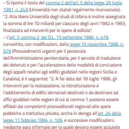
- Si riporta il testo del
comma 2 dell'art. 5 della legge 29 luglio
1991, n. 243
(Università non statali legalmente riconosciute):
"2. Alla libera Università degli studi di Urbino è inoltre assegnata
la somma di lire 10 miliardi per ciascuno degli anni 1992 e 1993,
finalizzata ad interventi per le opere di edilizia".
- L'
art. 3, comma 2, del D.L. 13 settembre 1996, n. 479
,
convertito, con modificazioni, dalla
legge 15 novembre 1996, n.
579
(Provvedimenti urgenti per il personale
dell'Amministrazione penitenziaria, per il servizio di traduzione
dei detenuti e per l'accelerazione delle modalità di conclusione
degli appalti relativi agli edifici giudiziari nelle regioni Sicilia e
Calabria), è il seguente): "2. A far data dal 18 luglio 1996, gli
interventi per la realizzazione, la ristrutturazione e
l'adattamento di edifici demaniali destinati o da destinare ad
uffici giudiziari nelle regioni di cui al comma 1 possono essere
affidati dai competenti provveditorati regionali alle opere
pubbliche a trattativa privata, anche in deroga all'
art. 24 della
legge 11 febbraio 1994, n. 109
, e successive modificazioni,
mediante gara informale per la quale devono essere acquisite