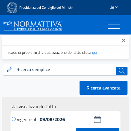
ITA
Presidenza del Consiglio dei Ministri
Normattiva - Il portale del
×
In caso di problemi di visualizzazione dell’atto clicca
qui
Ricerca semplice
cerca
Ricerca avanzata
stai visualizzando l'atto
vigente al