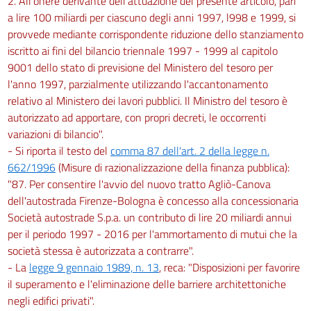
2. All'onere derivante dell'attuazione del presente articolo, pari
a lire 100 miliardi per ciascuno degli anni 1997, l998 e 1999, si
provvede mediante corrispondente riduzione dello stanziamento
iscritto ai fini del bilancio triennale 1997 - 1999 al capitolo
9001 dello stato di previsione del Ministero del tesoro per
l'anno 1997, parzialmente utilizzando l'accantonamento
relativo al Ministero dei lavori pubblici. Il Ministro del tesoro è
autorizzato ad apportare, con propri decreti, le occorrenti
variazioni di bilancio".
- Si riporta il testo del
comma 87 dell'art. 2 della legge n.
662/1996
(Misure di razionalizzazione della finanza pubblica):
"87. Per consentire l'avvio del nuovo tratto Agliò-Canova
dell'autostrada Firenze-Bologna è concesso alla concessionaria
Società autostrade S.p.a. un contributo di lire 20 miliardi annui
per il periodo 1997 - 2016 per l'ammortamento di mutui che la
società stessa è autorizzata a contrarre".
- La
legge 9 gennaio 1989, n. 13
, reca: "Disposizioni per favorire
il superamento e l'eliminazione delle barriere architettoniche
negli edifici privati".