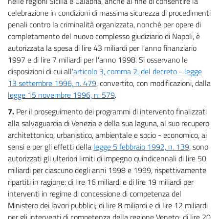
nelle regioni Sicilia e Calabria, anche al fine di consentire la
celebrazione in condizioni di massima sicurezza di procedimenti
penali contro la criminalità organizzata, nonché per opere di
completamento del nuovo complesso giudiziario di Napoli, è
autorizzata la spesa di lire 43 miliardi per l'anno finanziario
1997 e di lire 7 miliardi per l'anno 1998. Si osservano le
disposizioni di cui all'
articolo 3, comma 2, del decreto - legge
13 settembre 1996, n. 479
, convertito, con modificazioni, dalla
legge 15 novembre 1996, n. 579
.
7.
Per il proseguimento dei programmi di intervento finalizzati
alla salvaguardia di Venezia e della sua laguna, al suo recupero
architettonico, urbanistico, ambientale e socio - economico, ai
sensi e per gli effetti della
legge 5 febbraio 1992, n. 139
, sono
autorizzati gli ulteriori limiti di impegno quindicennali di lire 50
miliardi per ciascuno degli anni 1998 e 1999, rispettivamente
ripartiti in ragione: di lire 16 miliardi e di lire 19 miliardi per
interventi in regime di concessione di competenza del
Ministero dei lavori pubblici; di lire 8 miliardi e di lire 12 miliardi
per gli interventi di competenza della regione Veneto; di lire 20