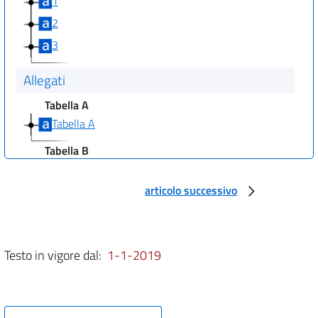
1
2
3
Allegati
Tabella A
Tabella A
Tabella B
Tabella B
articolo successivo
Tabella C
Tabella C
Allegato 1.
Testo in vigore dal:
1-1-2019
Allegato 1.