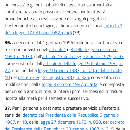
universistà e gli enti pubblici di ricerca non strumentali a
carattere nazionale possono accedere, per le attività
propedeutiche alla realizzazione dei singoli progetti di
trasferimento tecnologico, ai finanziamenti di cui all'
articolo 3
della legge 17 febbraio 1982, n. 46
.(33)
36.
A decorrere dal 1 gennaio 1996 l'indennità continuativa di
missione prevista dagli
articoli 1
e
3 della legge 6 dicembre
1950, n. 1039
, dall'
articolo 13 della legge 2 aprile 1979, n. 97
,
come sostituito dall'
articolo 6 della legge 19 febbraio 1981, n.
27
, nonché dalla
legge 10 marzo 1987, n. 100, e dall'articolo
10
del
decreto-legge 4 agosto 1987, n. 325
, convertito, con
modificazioni, dalla
legge 3 ottobre 1987, n. 402
, è corrisposta
per un solo anno, in misura intera i primi sei mesi ed in misura
ridotta alla metà per il semestre successivo.
37.
Per il personale destinato a prestare servizio all'estero ai
sensi del
decreto del Presidente della Repubblica 5 gennaio
1967, n. 18
, della
legge 27 dicembre 1973, n. 838
, del
decreto
del Presidente della Repubblica 23 gennaio 1967, n. 215
, della