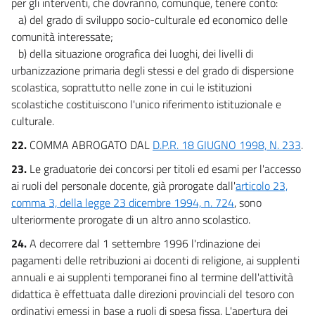
per gli interventi, che dovranno, comunque, tenere conto:
a) del grado di sviluppo socio-culturale ed economico delle
comunità interessate;
b) della situazione orografica dei luoghi, dei livelli di
urbanizzazione primaria degli stessi e del grado di dispersione
scolastica, soprattutto nelle zone in cui le istituzioni
scolastiche costituiscono l'unico riferimento istituzionale e
culturale.
22.
COMMA ABROGATO DAL
D.P.R. 18 GIUGNO 1998, N. 233
.
23.
Le graduatorie dei concorsi per titoli ed esami per l'accesso
ai ruoli del personale docente, già prorogate dall'
articolo 23,
comma 3, della legge 23 dicembre 1994, n. 724
, sono
ulteriormente prorogate di un altro anno scolastico.
24.
A decorrere dal 1 settembre 1996 l'rdinazione dei
pagamenti delle retribuzioni ai docenti di religione, ai supplenti
annuali e ai supplenti temporanei fino al termine dell'attività
didattica è effettuata dalle direzioni provinciali del tesoro con
ordinativi emessi in base a ruoli di spesa fissa. L'apertura dei