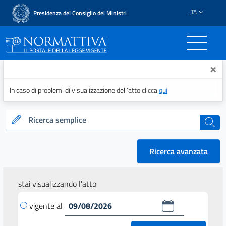
ITA
Presidenza del Consiglio dei Ministri
Normattiva - Il portale del
×
In caso di problemi di visualizzazione dell’atto clicca
qui
Ricerca semplice
cerca
Ricerca avanzata
stai visualizzando l'atto
vigente al