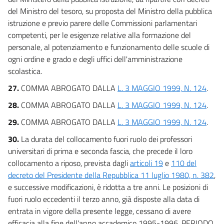
del Ministro del tesoro, su proposta del Ministro della pubblica
istruzione e previo parere delle Commissioni parlamentari
competenti, per le esigenze relative alla formazione del
personale, al potenziamento e funzionamento delle scuole di
ogni ordine e grado e degli uffici dell'amministrazione
scolastica.
27.
COMMA ABROGATO DALLA
L. 3 MAGGIO 1999, N. 124
.
28.
COMMA ABROGATO DALLA
L. 3 MAGGIO 1999, N. 124
.
29.
COMMA ABROGATO DALLA
L. 3 MAGGIO 1999, N. 124
.
30.
La durata del collocamento fuori ruolo dei professori
universitari di prima e seconda fascia, che precede il loro
collocamento a riposo, prevista dagli
articoli 19
e
110 del
decreto del Presidente della Repubblica 11 luglio 1980, n. 382
,
e successive modificazioni, è ridotta a tre anni. Le posizioni di
fuori ruolo eccedenti il terzo anno, già disposte alla data di
entrata in vigore della presente legge, cessano di avere
efficacia alla fine dell'anno accademico 1995-1996. PERIODO