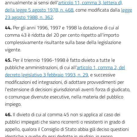
annualmente ai sensi dell'
articolo 11, comma 3, lettera d),
della legge 5 agosto 1978, n. 468
, come modificata dalla
legge
23 agosto 1988, n. 362
.
44.
Per gli anni 1996, 1997 e 1998 la dotazione di cui al
comma 43 è ridotta del 20 per cento rispetto all'importo
complessivamente risultante sulla base della legislazione
vigente.
45.
Per il triennio 1996-1998 è fatto divieto a tutte le
pubbliche amministrazioni, di cui all'
articolo 1, comma 2, del
decreto legislativo 3 febbraio 1993, n. 29
, e successive
modificazioni ed integrazioni, di adottare provvedimenti per
l'estensione di decisioni giurisdizionali aventi forza di giudicato,
o comunque divenute esecutive, nella materia del pubblico
impiego.
46.
Il divieto di cui al comma 45 non si applica al caso dei
pubblici impiegati che siano ricorrenti o resistenti in grado di
appello, qualora il Consiglio di Stato abbia già deciso questioni
identiche a quelle da essi dedotte in giudizio, in senso