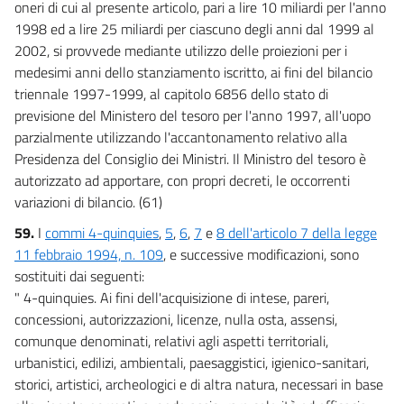
oneri di cui al presente articolo, pari a lire 10 miliardi per l'anno
1998 ed a lire 25 miliardi per ciascuno degli anni dal 1999 al
2002, si provvede mediante utilizzo delle proiezioni per i
medesimi anni dello stanziamento iscritto, ai fini del bilancio
triennale 1997-1999, al capitolo 6856 dello stato di
previsione del Ministero del tesoro per l'anno 1997, all'uopo
parzialmente utilizzando l'accantonamento relativo alla
Presidenza del Consiglio dei Ministri. Il Ministro del tesoro è
autorizzato ad apportare, con propri decreti, le occorrenti
variazioni di bilancio. (61)
59.
I
commi 4-quinquies
,
5
,
6
,
7
e
8 dell'articolo 7 della legge
11 febbraio 1994, n. 109
, e successive modificazioni, sono
sostituiti dai seguenti:
" 4-quinquies. Ai fini dell'acquisizione di intese, pareri,
concessioni, autorizzazioni, licenze, nulla osta, assensi,
comunque denominati, relativi agli aspetti territoriali,
urbanistici, edilizi, ambientali, paesaggistici, igienico-sanitari,
storici, artistici, archeologici e di altra natura, necessari in base