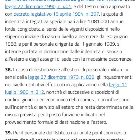
legge 22 dicembre 1990, n. 401
, e del testo unico approvato
con
decreto legislativo 16 aprile 1994, n. 297
, la quota di
indennità integrativa speciale pari a lire 1.081.000 annue
lorde, conglobata ai sensi delle vigenti disposizioni nello
stipendio iniziale di ciascun livello a decorrere dal 30 giugno
1988, e per il personale dirigente dal 1 gennaio 1989, si
intende portata in diminuzione dalle indennità di servizio
all'estero e dagli assegni di sede con le medesime decorrenze.
38.
In caso di destinazione all'estero di personale militare ai
sensi della
legge 27 dicembre 1973, n. 838
, gli inquadramenti
nei livelli retributivi effettuati in applicazione della
legge 11
luglio 1980, n. 312
, nonché di successive disposizioni di
riordino giuridico ed economico della carriera, non influiscono
sull'indennità di servizio all'estero che resta determinata nella
misura prevista per il posto funzione indicato nel
provvedimento formale di destinazione all'estero.
39.
Per il personale dell'Istituto nazionale per il commercio
estero, fino all'entrata in vigore del regolamento organico