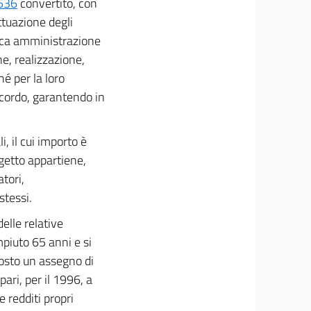
 536
convertito, con
ettuazione degli
blica amministrazione
ne, realizzazione,
é per la loro
ccordo, garantendo in
i, il cui importo è
ggetto appartiene,
tori,
stessi.
elle relative
ompiuto 65 anni e si
posto un assegno di
ri, per il 1996, a
 redditi propri