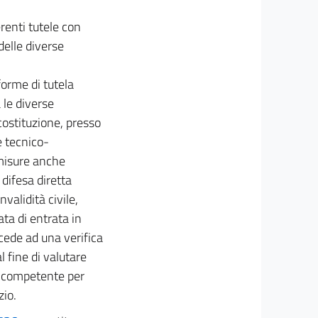
erenti tutele con
delle diverse
forme di tutela
 le diverse
costituzione, presso
e tecnico-
misure anche
 difesa diretta
validità civile,
ata di entrata in
ocede ad una verifica
l fine di valutare
ne competente per
zio.