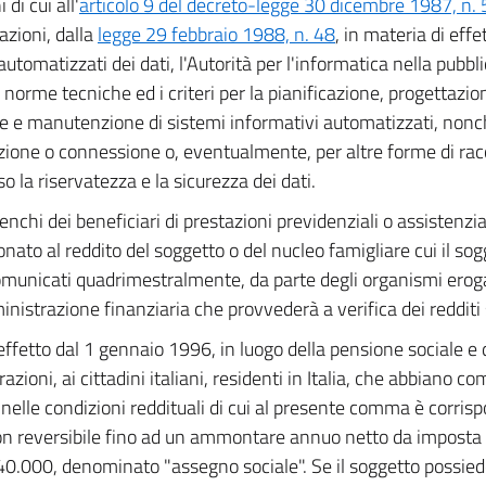
i di cui all'
articolo 9 del decreto-legge 30 dicembre 1987, n.
azioni, dalla
legge 29 febbraio 1988, n. 48
, in materia di eff
 automatizzati dei dati, l'Autorità per l'informatica nella pub
e norme tecniche ed i criteri per la pianificazione, progettazio
e e manutenzione di sistemi informativi automatizzati, nonch
zione o connessione o, eventualmente, per altre forme di ra
o la riservatezza e la sicurezza dei dati.
lenchi dei beneficiari di prestazioni previdenziali o assistenzial
onato al reddito del soggetto o del nucleo famigliare cui il so
municati quadrimestralmente, da parte degli organismi eroga
inistrazione finanziaria che provvederà a verifica dei redditi 
ffetto dal 1 gennaio 1996, in luogo della pensione sociale e d
zioni, ai cittadini italiani, residenti in Italia, che abbiano c
 nelle condizioni reddituali di cui al presente comma è corris
n reversibile fino ad un ammontare annuo netto da imposta pa
240.000, denominato "assegno sociale". Se il soggetto possiede