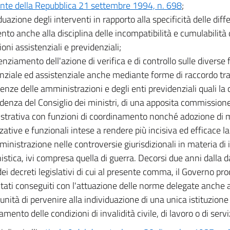
nte della Repubblica 21 settembre 1994, n. 698
;
duazione degli interventi in rapporto alla specificità delle diff
ento anche alla disciplina delle incompatibilità e cumulabilità 
oni assistenziali e previdenziali;
enziamento dell'azione di verifica e di controllo sulle diverse 
nziale ed assistenziale anche mediante forme di raccordo tra
nze delle amministrazioni e degli enti previdenziali quali la 
idenza del Consiglio dei ministri, di una apposita commission
trativa con funzioni di coordinamento nonché adozione di 
zative e funzionali intese a rendere più incisiva ed efficace la
inistrazione nelle controversie giurisdizionali in materia di in
istica, ivi compresa quella di guerra. Decorsi due anni dalla d
dei decreti legislativi di cui al presente comma, il Governo pr
ultati conseguiti con l'attuazione delle norme delegate anche a
tunità di pervenire alla individuazione di una unica istituzio
amento delle condizioni di invalidità civile, di lavoro o di servi