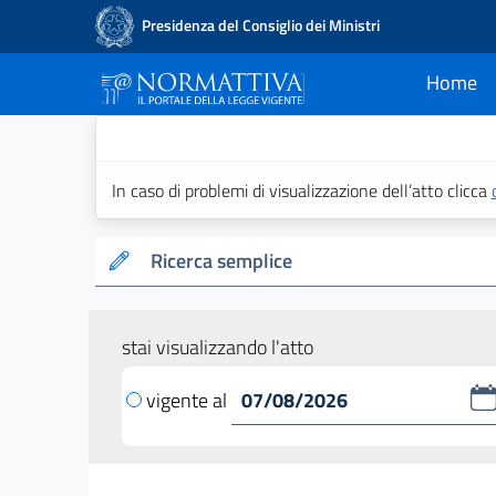
Presidenza del Consiglio dei Ministri
Home
current
Normattiva - Il po
In caso di problemi di visualizzazione dell’atto clicca
Ricerca semplice
stai visualizzando l'atto
vigente al