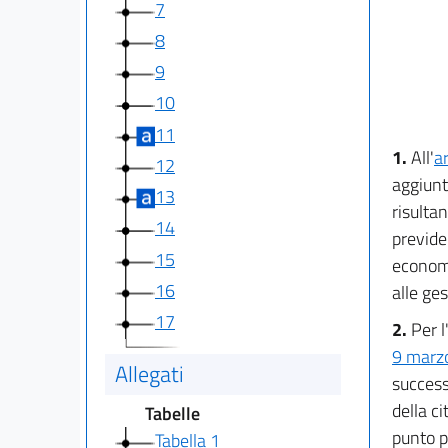
7
8
9
10
11
1.
All'
a
12
aggiunt
13
risultan
14
previde
15
economi
16
alle ges
17
2.
Per l
9 marzo
Allegati
successi
della c
Tabelle
punto p
Tabella 1