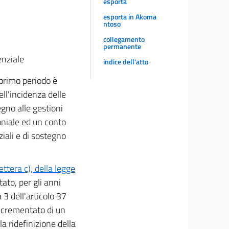
esporta
esporta in Akoma
ntoso
collegamento
permanente
enziale
indice dell'atto
 primo periodo è
ll'incidenza delle
egno alle gestioni
moniale ed un conto
iali e di sostegno
ttera c), della legge
ato, per gli anni
 3 dell'articolo 37
"incrementato di un
a ridefinizione della