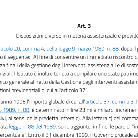
Art. 3
Disposizioni diverse in materia assistenziale e previd
rticolo 20, comma 4, della legge 9 marzo 1989, n. 88
, dopo il
o il seguente: "Al fine di consentire un immediato riscontro de
za finali della gestione degli interventi assistenziali e di sost
nziali, l'Istituto è inoltre tenuto a compilare uno stato patri
co generale al netto della Gestione degli interventi assistenz
tioni previdenziali di cui all'articolo 37".
'anno 1996 l'importo globale di cui all'
articolo 37, comma 3, le
 1989, n. 88
, è determinato in lire 23 mila miliardi increment
vi, ai sensi della predetta lettera c). Alla lettera c) del comma
itata
legge n. 88 del 1989
, sono aggiunte, in fine, le parole: 
ercentuale". Entro il 31 dicembre 1999, il Governo procede all