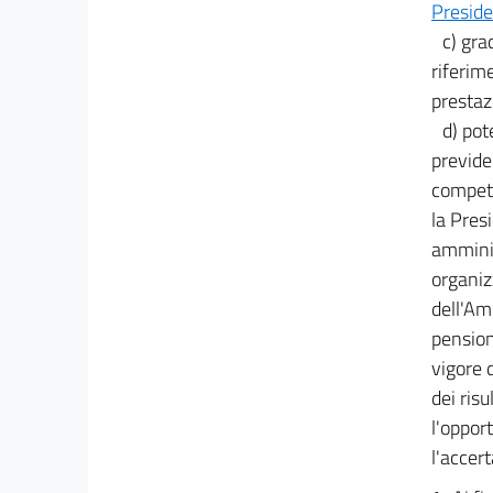
Preside
c) gra
riferim
prestazi
d) pot
previde
compete
la Pres
amminis
organiz
dell'Amm
pension
vigore 
dei ris
l'oppor
l'accert