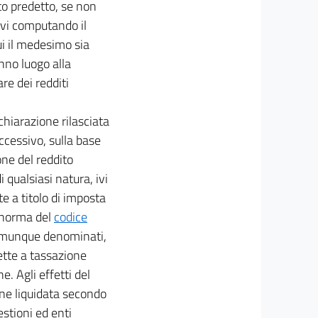
to predetto, se non
ivi computando il
i il medesimo sia
anno luogo alla
re dei redditi
chiarazione rilasciata
uccessivo, sulla base
one del reddito
i qualsiasi natura, ivi
te a titolo di imposta
a norma del
codice
comunque denominati,
ette a tassazione
e. Agli effetti del
ne liquidata secondo
estioni ed enti