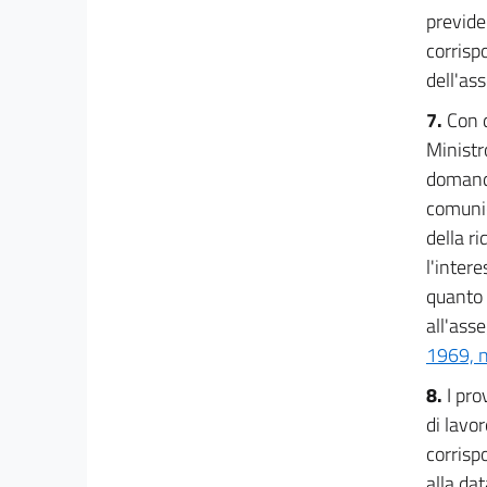
previde
corrisp
dell'ass
7.
Con d
Ministr
domande
comunic
della r
l'intere
quanto 
all'asse
1969, n
8.
I pro
di lavo
corrisp
alla da