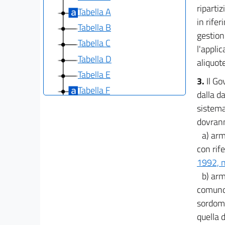
riparti
Tabella A
in rife
Tabella B
gestion
Tabella C
l'applic
Tabella D
aliquote
Tabella E
3.
Il Go
Tabella F
dalla d
Tabella G
sistema 
dovranno
a) arm
con rif
1992, n
b) arm
comunque
sordomu
quella 