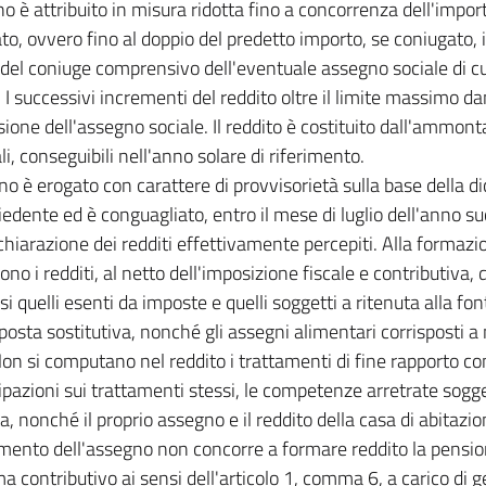
no è attribuito in misura ridotta fino a concorrenza dell'impor
to, ovvero fino al doppio del predetto importo, se coniugato, 
 del coniuge comprensivo dell'eventuale assegno sociale di cu
e. I successivi incrementi del reddito oltre il limite massimo d
ione dell'assegno sociale. Il reddito è costituito dall'ammonta
i, conseguibili nell'anno solare di riferimento.
no è erogato con carattere di provvisorietà sulla base della di
hiedente ed è conguagliato, entro il mese di luglio dell'anno s
ichiarazione dei redditi effettivamente percepiti. Alla formazi
no i redditi, al netto dell'imposizione fiscale e contributiva, d
i quelli esenti da imposte e quelli soggetti a ritenuta alla fon
posta sostitutiva, nonché gli assegni alimentari corrisposti 
Non si computano nel reddito i trattamenti di fine rapporto 
cipazioni sui trattamenti stessi, le competenze arretrate sogg
, nonché il proprio assegno e il reddito della casa di abitazion
mento dell'assegno non concorre a formare reddito la pensio
ma contributivo ai sensi dell'articolo 1, comma 6, a carico di g