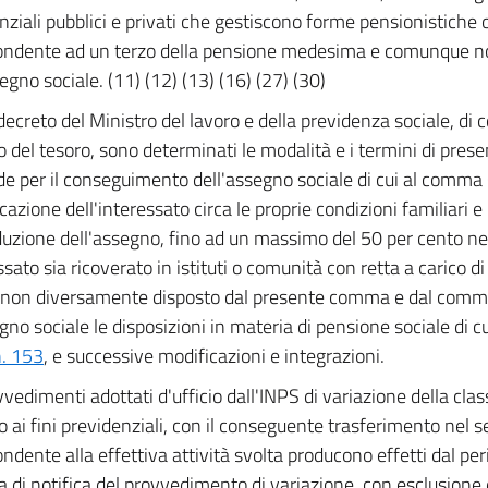
nziali pubblici e privati che gestiscono forme pensionistiche 
ondente ad un terzo della pensione medesima e comunque no
egno sociale. (11) (12) (13) (16) (27) (30)
ecreto del Ministro del lavoro e della previdenza sociale, di c
o del tesoro, sono determinati le modalità e i termini di pres
 per il conseguimento dell'assegno sociale di cui al comma 6,
azione dell'interessato circa le proprie condizioni familiari e 
iduzione dell'assegno, fino ad un massimo del 50 per cento nel
ssato sia ricoverato in istituti o comunità con retta a carico di
non diversamente disposto dal presente comma e dal comma
gno sociale le disposizioni in materia di pensione sociale di cu
. 153
, e successive modificazioni e integrazioni.
vvedimenti adottati d'ufficio dall'INPS di variazione della clas
ro ai fini previdenziali, con il conseguente trasferimento nel
ondente alla effettiva attività svolta producono effetti dal per
ta di notifica del provvedimento di variazione, con esclusione d