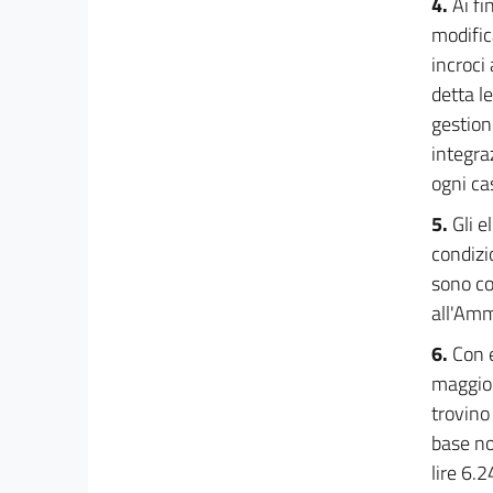
4.
Ai fin
modific
incroci
detta l
gestion
integra
ogni cas
5.
Gli e
condizi
sono co
all'Amm
6.
Con e
maggiora
trovino
base no
lire 6.