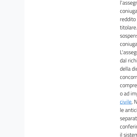
l'asseg
coniuga
reddito
titolar
sospens
coniugal
L'asseg
dal ric
della d
concorro
compres
o ad im
civile
, 
le anti
separata
conferi
il siste