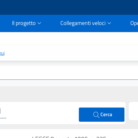
Il progetto
Collegamenti veloci
Op
rtale della legge vigent
qui
Cerca