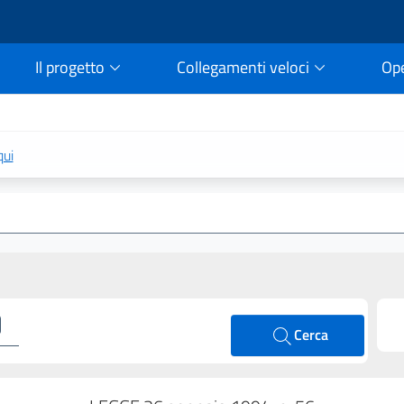
Il progetto
Collegamenti veloci
Op
rtale della legge vigent
qui
Cerca