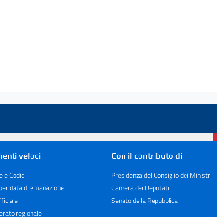
enti veloci
Con il contributo di
e e Codici
Presidenza del Consiglio dei Ministri
 per data di emanazione
Camera dei Deputati
ficiale
Senato della Repubblica
erato regionale