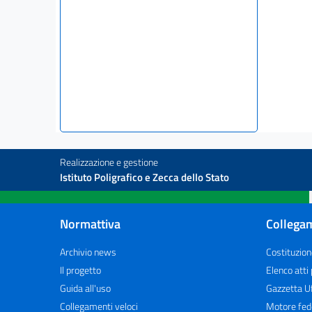
Realizzazione e gestione
Istituto Poligrafico e Zecca dello Stato
Normattiva
Collegam
Archivio news
Costituzion
Il progetto
Elenco atti
Guida all'uso
Gazzetta Uf
Collegamenti veloci
Motore fed