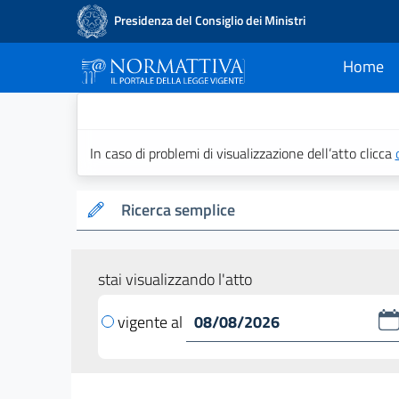
Presidenza del Consiglio dei Ministri
Home
current
Normattiva - Il po
In caso di problemi di visualizzazione dell’atto clicca
Ricerca semplice
stai visualizzando l'atto
vigente al