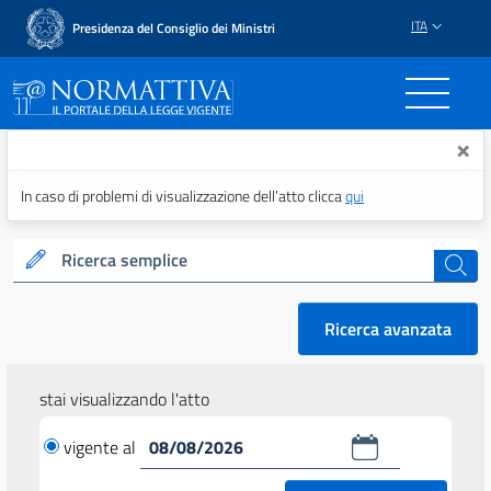
ITA
Presidenza del Consiglio dei Ministri
Normattiva - Il portale del
×
In caso di problemi di visualizzazione dell’atto clicca
qui
Ricerca semplice
cerca
Ricerca avanzata
stai visualizzando l'atto
vigente al