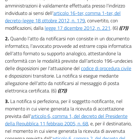
amministrazioni è validamente effettuata presso l'indirizzo
individuato ai sensi dell'
articolo 16-ter, comma 1-ter, del
decreto-legge 18 ottobre 2012, n. 179
, convertito, con
modificazioni, dalla
legge 17 dicembre 2012, n. 221
. (6)
((7))
2.
Quando l'atto da notificarsi non consiste in un documento
informatico, l'avvocato provvede ad estrarre copia informatica
dell'atto formato su supporto analogico, attestandone la
conformità con le modalità previste dall'articolo 196-undecies
delle disposizioni per l'attuazione del
codice di procedura civile
e disposizioni transitorie. La notifica si esegue mediante
allegazione dell'atto da notificarsi al messaggio di posta
elettronica certificata. (6)
((7))
3.
La notifica si perfeziona, per il soggetto notificante, nel
momento in cui viene generata la ricevuta di accettazione
prevista dall'
articolo 6, comma 1, del decreto del Presidente
della Repubblica 11 febbraio 2005, n. 68
, e, per il destinatario,
nel momento in cui viene generata la ricevuta di avvenuta
consegna prevista dall'
articolo 6, comma 2, del decreto del