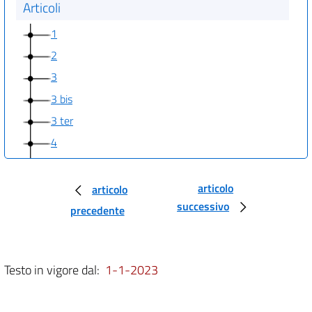
Articoli
1
2
3
3 bis
3 ter
4
5
6
articolo
articolo
successivo
7
precedente
8
9
Testo in vigore dal:
1-1-2023
10
11