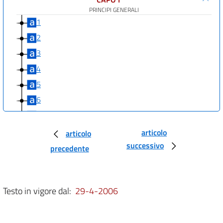
PRINCIPI GENERALI
1
2
3
4
5
6
7
CAPO II
articolo
articolo
SERVIZIO IDRICO INTEGRATO
successivo
precedente
8
9
10
Testo in vigore dal:
29-4-2006
11
12