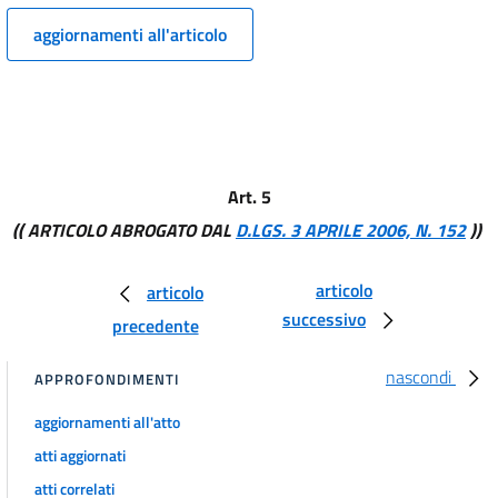
13
aggiornamenti all'articolo
14
15
16
17
18
Art. 5
19
(( ARTICOLO ABROGATO DAL
D.LGS. 3 APRILE 2006, N. 152
))
20
articolo
CAPO III
articolo
VIGILANZA,
successivo
precedente
CONTROLLI E PARTECIPAZIONE
21
nascondi
APPROFONDIMENTI
22
aggiornamenti all'atto
23
atti aggiornati
24
atti correlati