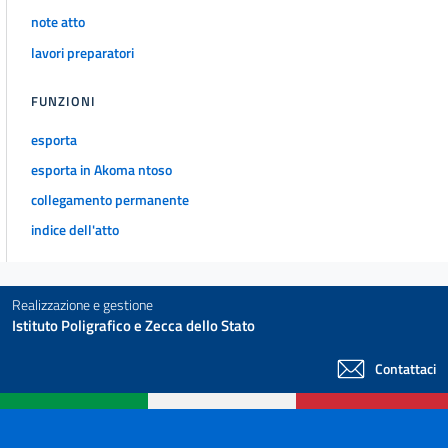
25
note atto
26
lavori preparatori
CAPO IV
USI PRODUTTIVI
FUNZIONI
DELLE RISORSE IDRICHE
27
esporta
28
esporta in Akoma ntoso
29
collegamento permanente
30
indice dell'atto
31
CAPO V
DISPOSIZIONI FINALI E TRANSITORIE
Realizzazione e gestione
32
Istituto Poligrafico e Zecca dello Stato
33
Contattaci
34