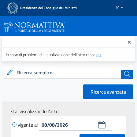
ITA
Presidenza del Consiglio dei Ministri
Normattiva - Il portale del
×
In caso di problemi di visualizzazione dell’atto clicca
qui
Ricerca semplice
cerca
Ricerca avanzata
stai visualizzando l'atto
vigente al