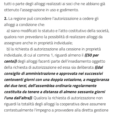
NORME FINALI E TRANSITORIE
tutti o parte degli alloggi realizzati ai soci che ne abbiano già
20
ottenuto l'assegnazione in uso e godimento.
21
2.
La regione può concedere l'autorizzazione a cedere gli
alloggi a condizione che:
22
a) siano modificati lo statuto e l'atto costitutivo della società,
23
qualora non prevedano la possibilità di realizzare alloggi da
24
assegnare anche in proprietà individuale;
b) la richiesta di autorizzazione alla cessione in proprietà
individuale, di cui al comma 1, riguardi almeno il
((50 per
cento))
degli alloggi facenti parte dell'insediamento oggetto
della richiesta di autorizzazione ed essa sia deliberata
((dal
consiglio di amministrazione e approvata nei successivi
centoventi giorni con una doppia votazione, a maggioranza
dei due terzi, dell'assemblea ordinaria regolarmente
costituita da tenere a distanza di almeno sessanta giorni
l'una dall'altra))
. Qualora la richiesta di autorizzazione non
riguardi la totalità degli alloggi la cooperativa deve assumere
contestualmente l'impegno a provvedere alla diretta gestione