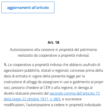
CAPO IV
aggiornamenti all'articolo
RECUPERO
11
12
13
14
Art. 18
15
Autorizzazione alla cessione in proprietà del patrimonio
CAPO V
realizzato da cooperative a proprietà indivisa).
PROGRAMMI INTEGRATI
16
1.
Le cooperative a proprietà indivisa che abbiano usufruito di
CAPO VI
agevolazioni pubbliche, statali o regionali, concesse prima della
DISPOSIZIONI PER LE COOPERATIVE A
data di entrata in vigore della presente legge per la
PROPRIETÀ INDIVISA
costruzione di alloggi da assegnare in uso e godimento ai propri
17
soci, possono chiedere al CER o alla regione, in deroga al
18
divieto statuario previsto dal
secondo comma dell'articolo 72
19
della legge 22 ottobre 1971, n. 865
, e successive
modificazioni, l'autorizzazione a cedere in proprietà individuale
CAPO VII