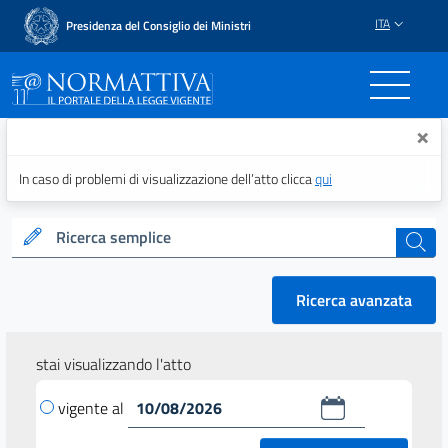
ITA
Presidenza del Consiglio dei Ministri
Normattiva - Il portale del
×
In caso di problemi di visualizzazione dell’atto clicca
qui
Ricerca semplice
cerca
Ricerca avanzata
stai visualizzando l'atto
vigente al