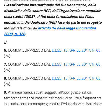
Classificazione internazionale del funzionamento, della
41 bis
disabilità e della salute (ICF) dell'Organizzazione mondiale
41 ter
della sanità (OMS), ai fini della formulazione del Piano
42
educativo individualizzato (PEI) facente parte del progetto
43
individuale di cui all'
articolo 14 della legge 8 novembre
2000, n. 328
.
44
))
6.
COMMA SOPPRESSO DAL
D.LGS. 13 APRILE 2017, N. 66
.
(24)
7.
COMMA SOPPRESSO DAL
D.LGS. 13 APRILE 2017, N. 66
.
(24)
8.
COMMA SOPPRESSO DAL
D.LGS. 13 APRILE 2017, N. 66
.
(24)
9.
Ai minori handicappati soggetti all'obbligo scolastico,
temporaneamente impediti per motivi di salute a frequentare
la scuola, sono comunque garantire l'educazione e l'istruzione