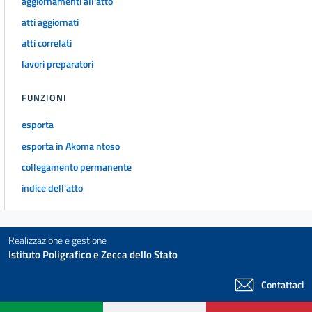
aggiornamenti all'atto
atti aggiornati
atti correlati
lavori preparatori
FUNZIONI
esporta
esporta in Akoma ntoso
collegamento permanente
indice dell'atto
Realizzazione e gestione
Istituto Poligrafico e Zecca dello Stato
Contattaci