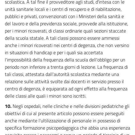
scolastica. A tal fine il provveditore agli studi, d'intesa con le
unità sanitarie locali e i centri di recupero e di riabilitazione,
pubblici e privati, convenzionati con i Ministeri della sanità e
del lavoro e della previdenza sociale, provvede alla istituzione,
per i minori ricoverati, di classi ordinarie quali sezioni staccate
della scuola statale. A tali classi possono essere ammessi
anche i minori ricoverati nei centri di degenza, che non versino
in situazioni di handicap e per i quali sia accertata
l'impossibilità della frequenza della scuola dell'obbligo per un
periodo non inferiore a trenta giorni di lezione. La frequenza di
tali classi, attestata dall'autorità scolastica mediante una
relazione sulle attività svolte dai docenti in servizio presso il
centro di degenza, è equiparata ad ogni effetto alla frequenza
delle classi alle quali i minori sono iscritti.
10.
Negli ospedali, nelle cliniche e nelle divisioni pediatriche gli
obiettivi di cui al presente articolo possono essere perseguiti
anche mediante l'ultilizzazione di personale in possesso di
specifica formazione psicopedagogica che abbia una esperienza
acquisita presso i nasocomi o segua un periodo di tirocinio di un