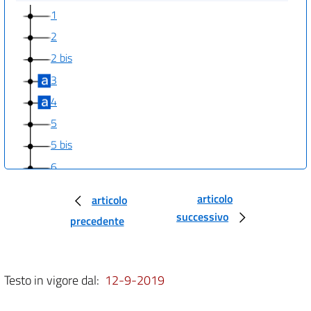
1
2
2 bis
3
4
5
5 bis
6
7
articolo
articolo
8
successivo
precedente
9
10
11
Testo in vigore dal:
12-9-2019
12