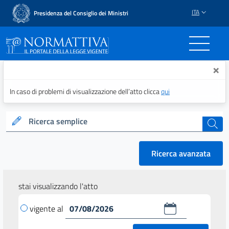
ITA
Presidenza del Consiglio dei Ministri
Normattiva - Il portale del
×
In caso di problemi di visualizzazione dell’atto clicca
qui
Ricerca semplice
cerca
Ricerca avanzata
stai visualizzando l'atto
vigente al