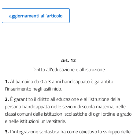
13
14
aggiornamenti all'articolo
15
16
17
18
Art. 12
19
Diritto all'educazione e all'istruzione
20
21
1.
Al bambino da 0 a 3 anni handicappato è garantito
l'inserimento negli asili nido.
22
23
2.
È garantito il diritto all'educazione e all'istruzione della
persona handicappata nelle sezioni di scuola materna, nelle
24
classi comuni delle istituzioni scolastiche di ogni ordine e grado
25
e nelle istituzioni universitarie.
26
3.
L'integrazione scolastica ha come obiettivo lo sviluppo delle
27