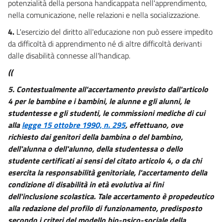
potenzialità della persona handicappata nell'apprendimento,
nella comunicazione, nelle relazioni e nella socializzazione.
28
29
4.
L'esercizio del diritto all'educazione non può essere impedito
da difficoltà di apprendimento né di altre difficoltà derivanti
30
dalle disabilità connesse all'handicap.
31
((
32
5.
Contestualmente all'accertamento previsto dall'articolo
33
4 per le bambine e i bambini, le alunne e gli alunni, le
34
studentesse e gli studenti, le commissioni mediche di cui
35
alla
legge 15 ottobre 1990, n. 295
, effettuano, ove
richiesto dai genitori della bambina o del bambino,
36
dell'alunna o dell'alunno, della studentessa o dello
37
studente certificati ai sensi del citato articolo 4, o da chi
38
esercita la responsabilità genitoriale, l'accertamento della
condizione di disabilità in età evolutiva ai fini
39
dell'inclusione scolastica. Tale accertamento è propedeutico
40
alla redazione del profilo di funzionamento, predisposto
41
secondo i criteri del modello bio-psico-sociale della