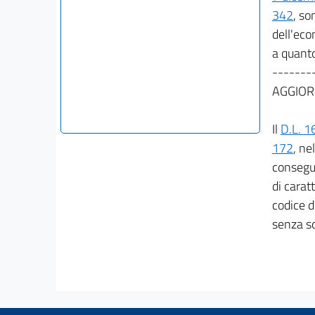
342
, so
dell'eco
a quanto
-------
AGGIOR
Il
D.L. 1
172
, ne
consegue
di carat
codice d
senza so