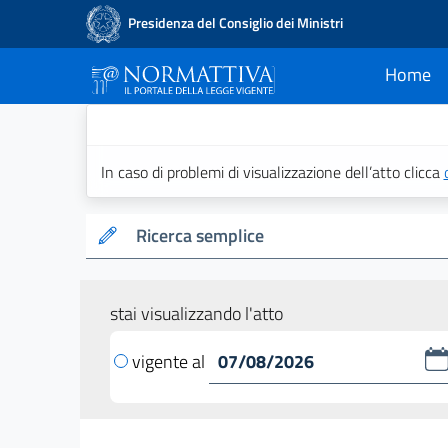
Presidenza del Consiglio dei Ministri
Home
current
Normattiva - Il po
In caso di problemi di visualizzazione dell’atto clicca
Ricerca semplice
stai visualizzando l'atto
vigente al