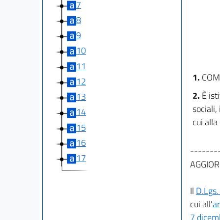
7
8
9
10
11
1.
COM
12
2.
È ist
13
sociali,
14
cui alla
15
16
-------
17
AGGIOR
Il
D.Lgs.
cui all'
a
7 dicem