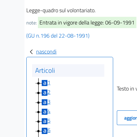
Legge-quadro sul volontariato.
Entrata in vigore della legge: 06-09-1991
note:
(GU n.196 del 22-08-1991)
nascondi
Articoli
1
Testo in 
2
3
4
aggior
5
6