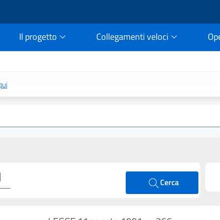
Il progetto
Collegamenti veloci
Op
rtale della legge vigent
qui
Cerca