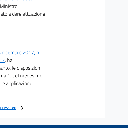
 Ministro
zzato a dare attuazione
4 dicembre 2017, n.
117
, ha
nto, le disposizioni
omma 1, del medesimo
re applicazione
uccessivo