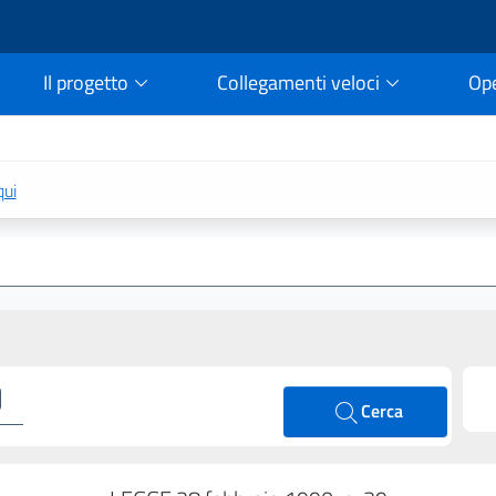
Il progetto
Collegamenti veloci
Op
rtale della legge vigent
qui
Cerca