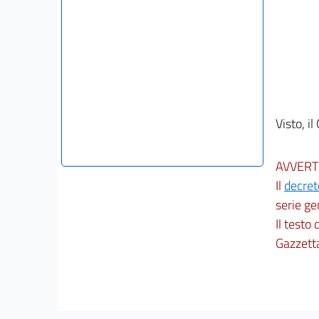
Visto, i
AVVERT
Il
decret
serie ge
Il testo
Gazzetta