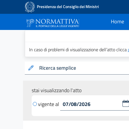
Presidenza del Consiglio dei Ministri
Home
current
Normattiva - Il po
In caso di problemi di visualizzazione dell’atto clicca
Ricerca semplice
stai visualizzando l'atto
vigente al