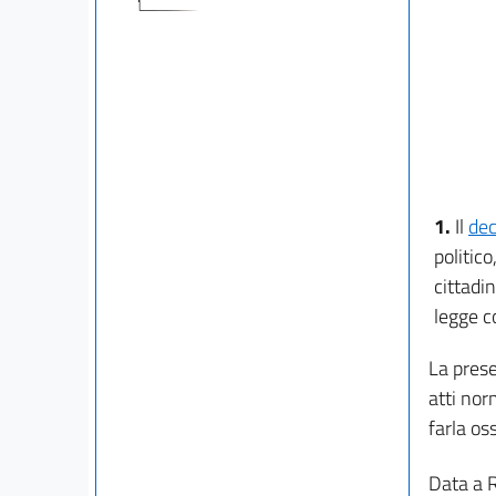
1.
Il
dec
politic
cittadin
legge c
La prese
atti nor
farla os
Data a 