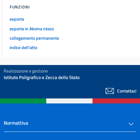
27
FUNZIONI
28
esporta
29
esporta in Akoma ntoso
30
collegamento permanente
31
indice dell'atto
Realizzazione e gestione
Istituto Poligrafico e Zecca dello Stato
Contattaci
Normattiva