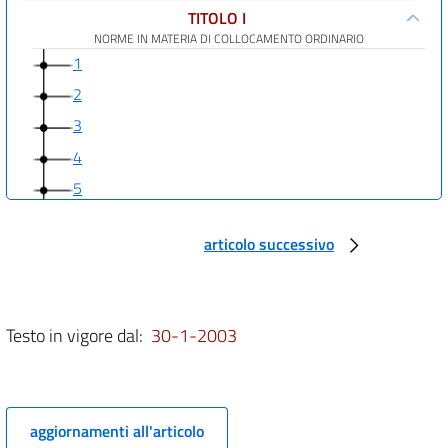
TITOLO I
NORME IN MATERIA DI COLLOCAMENTO ORDINARIO
1
2
3
4
5
6
articolo successivo
7
8
9
Testo in vigore dal:
30-1-2003
10
11
12
aggiornamenti all'articolo
13