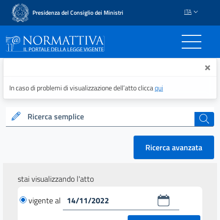
ITA
Presidenza del Consiglio dei Ministri
Normattiva - Il portale del
×
In caso di problemi di visualizzazione dell’atto clicca
qui
Ricerca semplice
cerca
Ricerca avanzata
stai visualizzando l'atto
vigente al