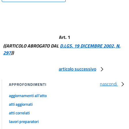
14
15
16
17
Art. 1
18
((ARTICOLO ABROGATO DAL
D.LGS. 19 DICEMBRE 2002, N.
19
297
))
20
articolo successivo
21
22
nascondi
APPROFONDIMENTI
23
TITOLO II
aggiornamenti all'atto
ESPERIMENTI PILOTA IN MATERIA DI AVVIAMENTO AL LAVORO
atti aggiornati
24
atti correlati
25
lavori preparatori
26