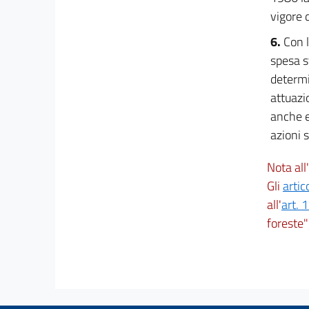
vigore 
6.
Con l
spesa s
determi
attuazi
anche e
azioni 
Nota all'
Gli
artic
all'
art. 
foreste"