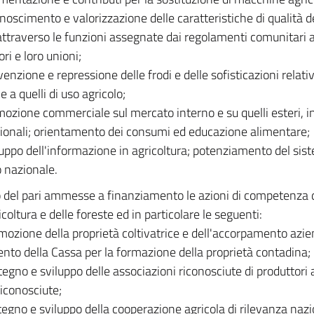
onoscimento e valorizzazione delle caratteristiche di qualità de
ttraverso le funzioni assegnate dai regolamenti comunitari al
ri e loro unioni;
venzione e repressione delle frodi e delle sofisticazioni relat
 e a quelli di uso agricolo;
mozione commerciale sul mercato interno e su quelli esteri, i
onali; orientamento dei consumi ed educazione alimentare;
luppo dell'informazione in agricoltura; potenziamento del si
o nazionale.
 del pari ammesse a finanziamento le azioni di competenza 
icoltura e delle foreste ed in particolare le seguenti:
mozione della proprietà coltivatrice e dell'accorpamento azie
vento della Cassa per la formazione della proprietà contadina;
tegno e sviluppo delle associazioni riconosciute di produttori a
riconosciute;
tegno e sviluppo della cooperazione agricola di rilevanza nazi