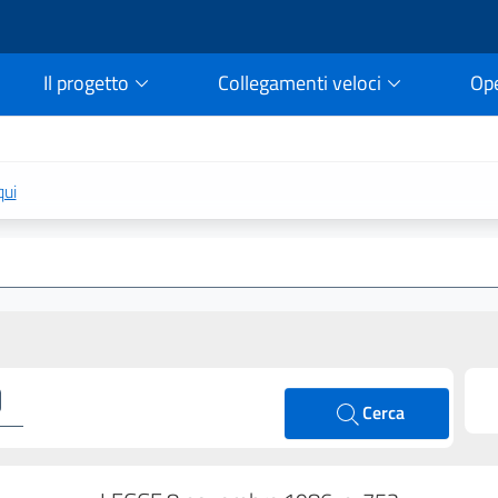
Il progetto
Collegamenti veloci
Op
rtale della legge vigent
qui
Cerca