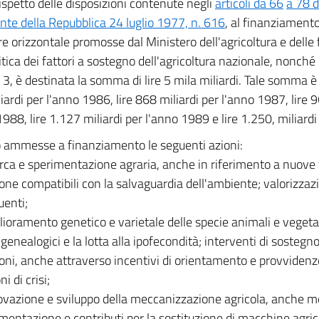
ispetto delle disposizioni contenute negli
articoli da 66
a 78 d
nte della Repubblica 24 luglio 1977, n. 616
, al finanziamento
re orizzontale promosse dal Ministero dell'agricoltura e delle 
tica dei fattori a sostegno dell'agricoltura nazionale, nonché d
, è destinata la somma di lire 5 mila miliardi. Tale somma è co
iardi per l'anno 1986, lire 868 miliardi per l'anno 1987, lire 9
1988, lire 1.127 miliardi per l'anno 1989 e lire 1.250, miliard
 ammesse a finanziamento le seguenti azioni:
erca e sperimentazione agraria, anche in riferimento a nuove 
one compatibili con la salvaguardia dell'ambiente; valorizzazio
enti;
lioramento genetico e varietale delle specie animali e vegetal
i genealogici e la lotta alla ipofecondità; interventi di sostegno
oni, anche attraverso incentivi di orientamento e provvidenz
ni di crisi;
ovazione e sviluppo della meccanizzazione agricola, anche m
imentazione e contributi per la sostituzione di macchine agric