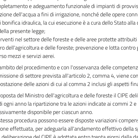
mpletamento e adeguamento funzionale di impianti di provvis
uzione dell'acqua a fini di irrigazione, nonché delle opere con
 bonifica idraulica, la cui esecuzione è a cura dello Stato alla 
della presente legge;
erventi nel settore delle foreste e delle aree protette attribui
ro dell'agricoltura e delle foreste; prevenzione e lotta contro 
rso mezzi e servizi aerei.
'ambito del procedimento e con l'osservanza delle competenz
issione di settore prevista all'articolo 2, comma 4, viene co
ostazione delle azioni di cui al comma 2 inclusi gli aspetti fin
oposta del Ministro dell'agricoltura e delle foreste il CIPE del
i ogni anno la ripartizione tra le azioni indicate ai commi 2 
sivamente disponibile per ciascun anno.
stessa procedura possono essere disposte variazioni compens
zione effettuata, per adeguarla all'andamento effettivo della 
 deliberazione del CIPE è adottata entro trenta giorni dalla da