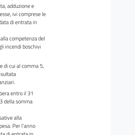
ta, adduzione e
nesse, ivi comprese le
data di entrata in
ti alla competenza del
gli incendi boschivi
e di cui al comma 5,
nsultata
anziari.
ibera entro il 31
e 3 della somma
ative alla
spesa. Per l'anno
ta di entrata in