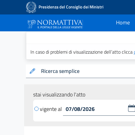
Presidenza del Consiglio dei Ministri
Home
current
Normattiva - Il po
In caso di problemi di visualizzazione dell’atto clicca
Ricerca semplice
stai visualizzando l'atto
vigente al