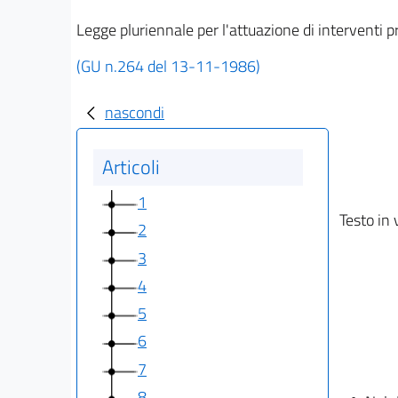
Legge pluriennale per l'attuazione di interventi 
(GU n.264 del 13-11-1986)
nascondi
Articoli
1
Testo in 
2
3
4
5
6
7
8