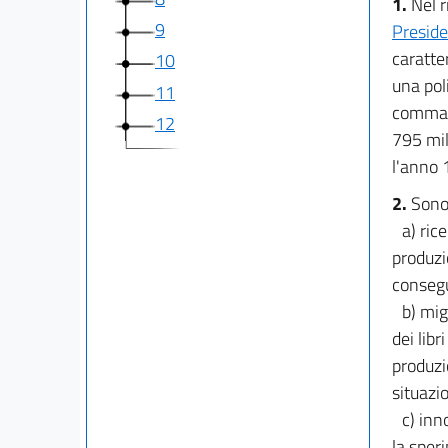
1.
Nel r
9
Preside
caratte
10
una poli
11
comma 3
12
795 mil
l'anno 
2.
Sono
a) ric
produzi
consegu
b) mig
dei libr
produzi
situazio
c) inn
la sper