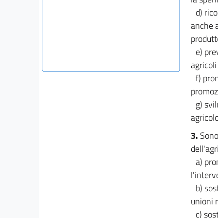
d) ric
anche a
produtto
e) pre
agricoli
f) pro
promozi
g) svi
agricol
3.
Sono
dell'agr
a) pro
l'inter
b) sos
unioni 
c) sos