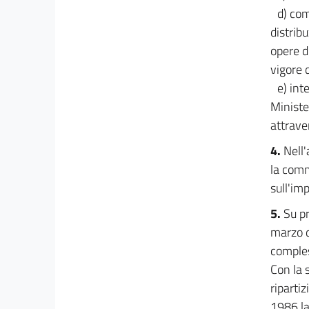
d) co
distrib
opere di
vigore 
e) int
Ministe
attrave
4.
Nell
la comm
sull'imp
5.
Su pr
marzo d
comples
Con la 
riparti
1986 la