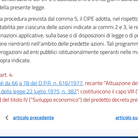
della presente legge.
a procedura prevista dal comma 5, il CIPE adotta, nel rispetto 
tabilita per ciascuna delle azioni indicate ai commi 2 e 3, le r
nazioni applicative, sulla base o di disposizioni di legge o di
one rientranti nell'ambito delle predette azioni. Tali progra
rogazioni ad enti pubblici istituzionalmente operanti nelle m
sopra indicate.
art. 4:
oli da 66
a 78 del D.P.R. n. 616/1977
, recante "Attuazione del
1 della legge 22 luglio 1975, n. 382
", costituiscono il capo VIII 
) del titolo IV ("Sviluppo economico") del predetto decreto pre
articolo precedente
articolo s