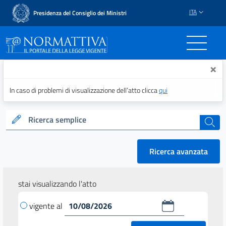
ITA
Presidenza del Consiglio dei Ministri
Normattiva - Il portale del
×
In caso di problemi di visualizzazione dell’atto clicca
qui
Ricerca semplice
cerca
Ricerca avanzata
stai visualizzando l'atto
vigente al