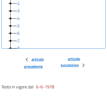
2
3
4
5
6
7
8
9
articolo
articolo
10
successivo
precedente
11
12
13
Testo in vigore dal:
6-6-1978
14
15