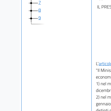
7
IL PRE
8
9
L'
artico
"Il Mini
economi
1) nel m
dicembr
2) nel m
gennaio 
distinti