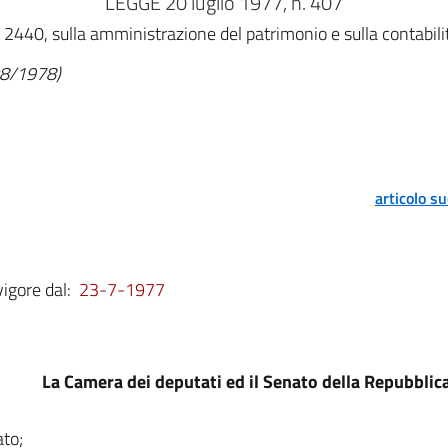
LEGGE 20 luglio 1977, n. 407
2440, sulla amministrazione del patrimonio e sulla contabilit
/08/1978)
articolo s
vigore dal:
23-7-1977
La Camera dei deputati ed il Senato della Repubbli
to;