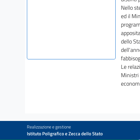
Nello st
ed il Mi
programm
apposita
dello St
dell'ann
fabbisog
Le relaz
Ministri
economic
Realizzazione e gestione
Istituto Poligrafico e Zecca dello Stato