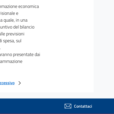
grammazione economica
visionale e
 la quale, in una
untivo del bilancio
lle previsioni
i spesa, sul
.
saranno presentate dai
rogrammazione
uccessivo
Contattaci