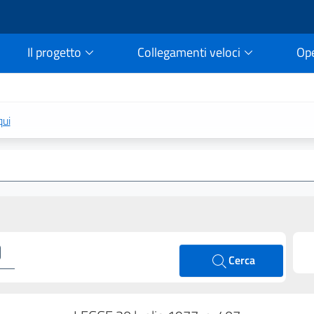
Il progetto
Collegamenti veloci
Op
rtale della legge vigent
qui
Cerca