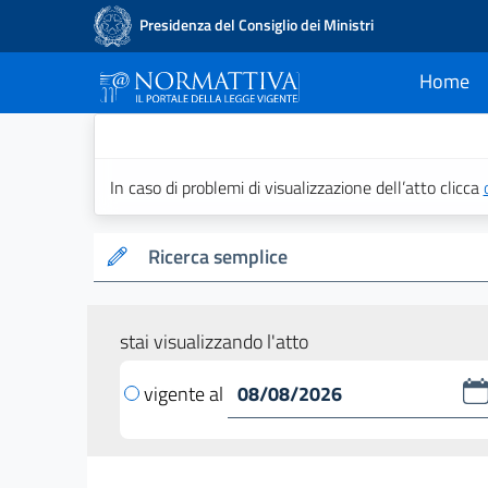
Presidenza del Consiglio dei Ministri
Home
current
Normattiva - Il po
In caso di problemi di visualizzazione dell’atto clicca
Ricerca semplice
stai visualizzando l'atto
vigente al