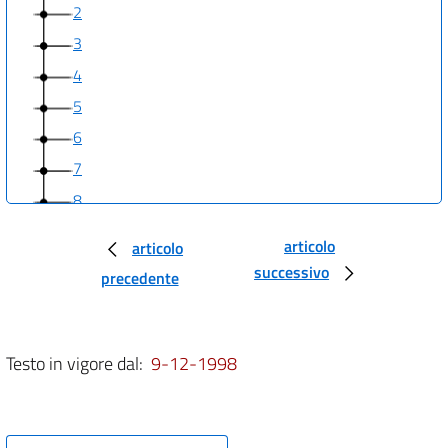
2
3
4
5
6
7
8
9
articolo
articolo
10
successivo
precedente
11
12
13
Testo in vigore dal:
9-12-1998
14
15