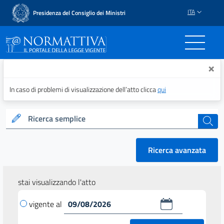
ITA
Presidenza del Consiglio dei Ministri
Normattiva - Il portale del
×
In caso di problemi di visualizzazione dell’atto clicca
qui
Ricerca semplice
cerca
Ricerca avanzata
stai visualizzando l'atto
vigente al