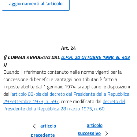
16
aggiornamenti all'articolo
17
18
19
20
Art. 24
21
(( COMMA ABROGATO DAL
D.P.R. 20 OTTOBRE 1998, N. 403
22
))
.
23
Quando il riferimento contenuto nelle norme vigenti per la
24
concessione di benefici e vantaggi non tributari è fatto a
25
imposte abolite dal 1 gennaio 1974, si applicano le disposizioni
dell'
articolo 88-bis del decreto del Presidente della Repubblica
26
29 settembre 1973, n. 597
, come modificato dal
decreto del
27
Presidente della Repubblica 28 marzo 1975, n. 60
.
28
articolo
articolo
successivo
precedente