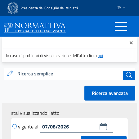
ITA
Presidenza del Consiglio dei Ministri
Normattiva - Il portale del
×
In caso di problemi di visualizzazione dell’atto clicca
qui
Ricerca semplice
cerca
Ricerca avanzata
stai visualizzando l'atto
vigente al