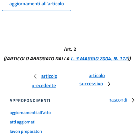
aggiornamenti all'articolo
15
16
17
18
19
Art. 2
((ARTICOLO ABROGATO DALLA
L. 3 MAGGIO 2004, N. 112
))
20
21
articolo
articolo
22
successivo
precedente
23
Titolo II
nascondi
APPROFONDIMENTI
DEGLI IMPIANTI DI DIFFUSIONE SONORA E TELEVISIVA VIA CAVO
24
aggiornamenti all'atto
25
atti aggiornati
26
lavori preparatori