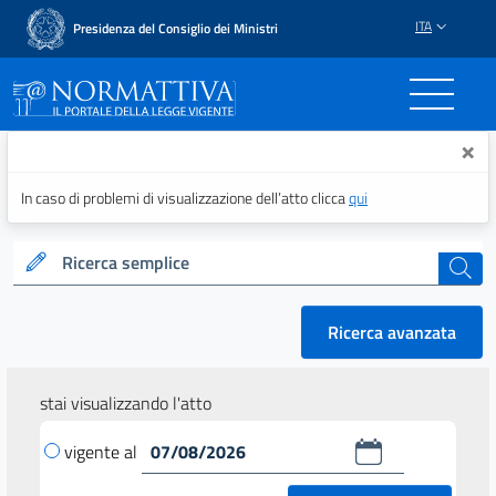
ITA
Presidenza del Consiglio dei Ministri
Normattiva - Il portale del
×
In caso di problemi di visualizzazione dell’atto clicca
qui
Ricerca semplice
cerca
Ricerca avanzata
stai visualizzando l'atto
vigente al