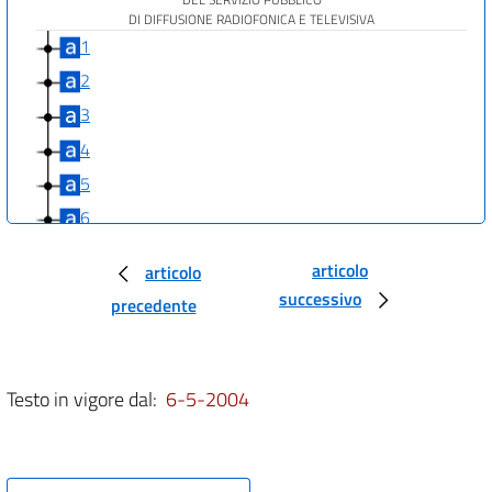
DI DIFFUSIONE RADIOFONICA E TELEVISIVA
1
2
3
4
5
6
7
articolo
articolo
8
successivo
precedente
9
10
11
Testo in vigore dal:
6-5-2004
12
13
14