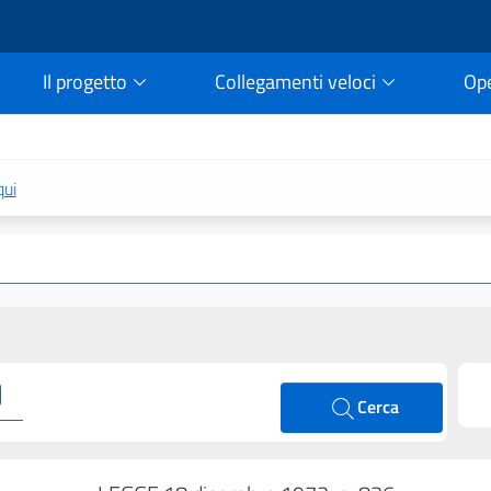
Il progetto
Collegamenti veloci
Op
rtale della legge vigent
qui
Cerca