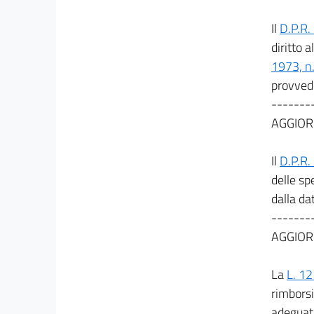
Il
D.P.R.
diritto a
1973, n
provved
-------
AGGIOR
Il
D.P.R.
delle spe
dalla da
-------
AGGIOR
La
L. 1
rimborsi
adeguat