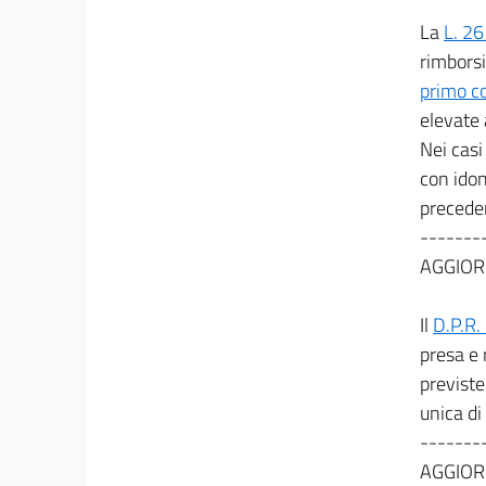
31
La
L. 26
32
rimborsi
33
primo c
elevate 
Allegati
Nei casi
con idon
Tabelle
precede
Tabelle
-------
AGGIOR
Il
D.P.R.
presa e 
previste 
unica di
-------
AGGIOR