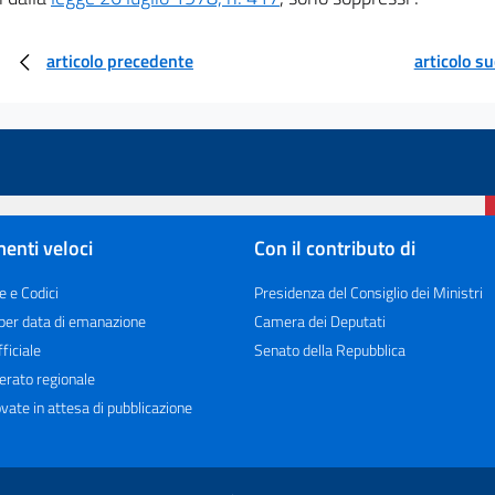
articolo precedente
articolo s
enti veloci
Con il contributo di
e e Codici
Presidenza del Consiglio dei Ministri
 per data di emanazione
Camera dei Deputati
ficiale
Senato della Repubblica
erato regionale
vate in attesa di pubblicazione