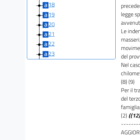
18
preceden
legge s
19
avvenuto
20
Le inden
21
masseriz
22
moviment
23
del pro
24
Nel caso
25
chilomet
(8) (9)
TITOLO III
Per il t
DISPOSIZIONI FINALI
26
del terz
27
famiglia
(2)
((12)
28
-------
29
AGGIOR
30