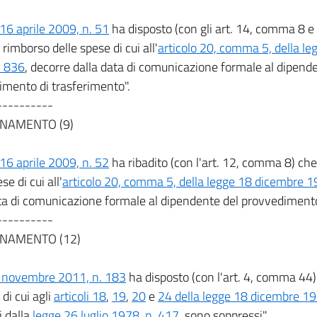
 16 aprile 2009, n. 51
ha disposto (con gli art. 14, comma 8 e
l rimborso delle spese di cui all'
articolo 20, comma 5, della l
. 836
, decorre dalla data di comunicazione formale al dipend
imento di trasferimento".
----------
NAMENTO (9)
 16 aprile 2009, n. 52
ha ribadito (con l'art. 12, comma 8) che "
se di cui all'
articolo 20, comma 5, della legge 18 dicembre 1
ta di comunicazione formale al dipendente del provvedimento
----------
NAMENTO (12)
2 novembre 2011, n. 183
ha disposto (con l'art. 4, comma 44)
 di cui agli
articoli 18
,
19
,
20
e
24 della legge 18 dicembre 19
i dalla
legge 26 luglio 1978, n. 417
, sono soppressi".