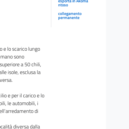
esporta in Akoma
ntoso
collegamento
permanente
co e lo scarico lungo
 a mano sono
superiore a 50 chili,
lle isole, esclusa la
eversa.
io e per il carico e lo
li, le automobili, i
ell'arredamento di
calità diversa dalla