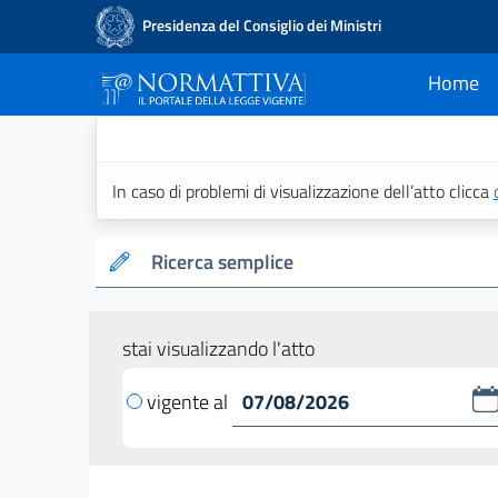
Presidenza del Consiglio dei Ministri
Home
current
Normattiva - Il po
In caso di problemi di visualizzazione dell’atto clicca
Ricerca semplice
stai visualizzando l'atto
vigente al