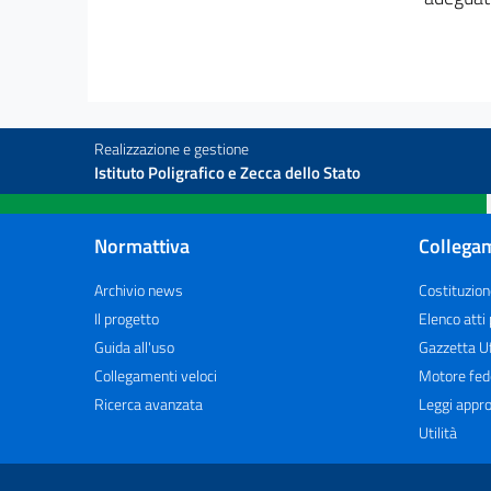
Realizzazione e gestione
Istituto Poligrafico e Zecca dello Stato
Normattiva
Collegam
Archivio news
Costituzion
Il progetto
Elenco atti
Guida all'uso
Gazzetta Uf
Collegamenti veloci
Motore fed
Ricerca avanzata
Leggi appro
Utilità