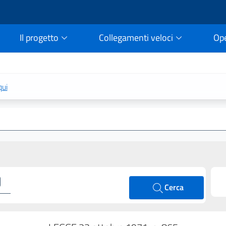
Il progetto
Collegamenti veloci
Op
rtale della legge vigent
qui
Cerca