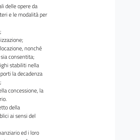
li delle opere da
teri e le modalità per
;
nizzazione;
i locazione, nonché
 sia consentita;
ghi stabiliti nella
mporti la decadenza
;
ella concessione, la
rio.
tto della
lici ai sensi del
anziario ed i loro