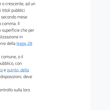
e o crescente, ad un
titoli pubblici
 il secondo mese
mo comma. Il
n superficie che per
alizzazione in
ensi della
legge 28
l comune, o il
pubblico, con
to
e
quinto, della
i disposizioni, deve
ntrollo sulla loro