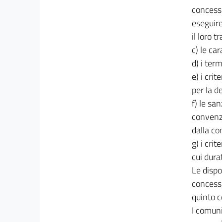
n. 847
concessi
26
eseguire
27
il loro 
28
c) le car
29
d) i ter
e) i cri
30
per la d
31
f) le sa
32
convenzi
33
dalla co
34
g) i cri
35
cui dura
Le dispo
36
concessi
37
quinto c
38
I comuni
39