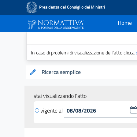
Presidenza del Consiglio dei Ministri
Home
current
Normattiva - Il po
In caso di problemi di visualizzazione dell’atto clicca
Ricerca semplice
stai visualizzando l'atto
vigente al