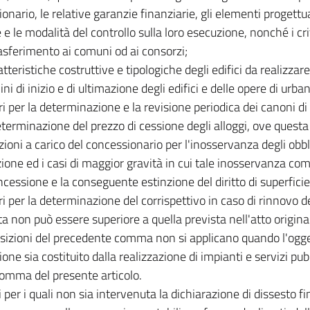
onario, le relative garanzie finanziarie, gli elementi progettua
 e le modalità del controllo sulla loro esecuzione, nonché i cri
trasferimento ai comuni od ai consorzi;
atteristiche costruttive e tipologiche degli edifici da realizzare
mini di inizio e di ultimazione degli edifici e delle opere di urba
teri per la determinazione e la revisione periodica dei canoni d
eterminazione del prezzo di cessione degli alloggi, ove questa
nzioni a carico del concessionario per l'inosservanza degli obbli
one ed i casi di maggior gravità in cui tale inosservanza co
ncessione e la conseguente estinzione del diritto di superficie
teri per la determinazione del corrispettivo in caso di rinnovo d
ta non può essere superiore a quella prevista nell'atto origina
sizioni del precedente comma non si applicano quando l'ogge
one sia costituito dalla realizzazione di impianti e servizi pubb
omma del presente articolo.
 per i quali non sia intervenuta la dichiarazione di dissesto fin