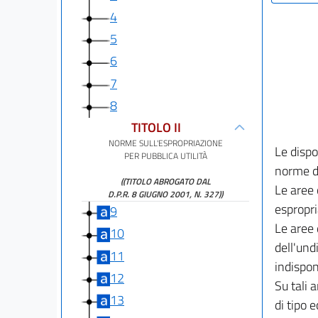
4
5
6
7
8
TITOLO II
NORME SULL'ESPROPRIAZIONE
Le dispos
PER PUBBLICA UTILITÀ
norme di
((TITOLO ABROGATO DAL
Le aree
D.P.R. 8 GIUGNO 2001, N. 327))
espropri
9
Le aree 
10
dell'und
11
indispon
12
Su tali 
13
di tipo 