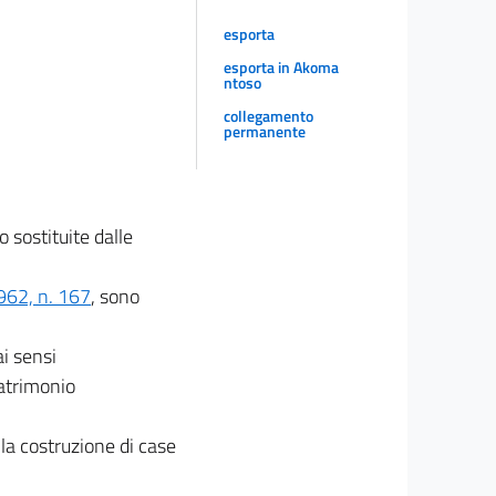
esporta
esporta in Akoma
ntoso
collegamento
permanente
o sostituite dalle
962, n. 167
, sono
ai sensi
patrimonio
r la costruzione di case