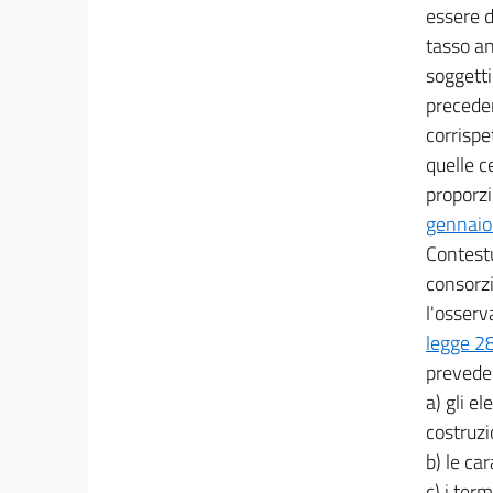
52
essere d
tasso an
53
soggetti
54
preceden
55
corrispe
56
quelle c
57
proporzi
58
gennaio
Contestu
59
consorzi
60
l'osserva
61
legge 2
62
prevede
63
a) gli e
64
costruzi
b) le car
65
c) i term