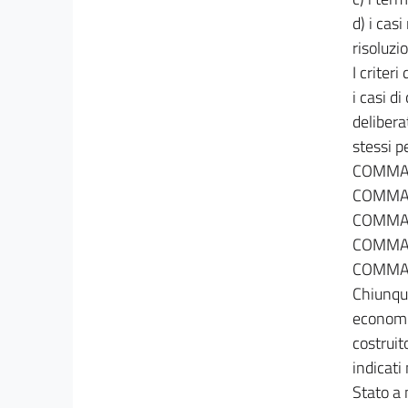
66
d) i cas
67
risoluzi
68
I criteri
69
i casi d
70
delibera
71
stessi p
COMMA
TITOLO V
COMMA
EDILIZIA AGEVOLATA E CONVENZIONATA
AGEVOLAZIONI FISCALI
COMMA
72
COMMA
73
COMMA
74
Chiunque
75
economic
costruit
DISPOSIZIONE FINALE
indicati
76
Stato a 