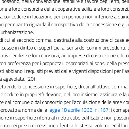
 possono, nella convenzione, stabilire a favore degli enti, del
one e loro consorzi e delle cooperative edilizie e loro consorz
da concedere in locazione per un periodo non inferiore a quind
ari per quanto riguarda il corrispettivo della concessione e gli o
 urbanizzazione.
di cui al secondo comma, destinate alla costruzione di case 
cesse in diritto di superficie, ai sensi dei commi precedenti, 
ative edilizie e loro consorzi, ad imprese di costruzione e loro
 con preferenza per i proprietari espropriati ai sensi della pr
ti abbiano i requisiti previsti dalle vigenti disposizioni per l'
ia agevolata. (20)
pettivi della concessione in superficie, di cui all'ottavo comma, 
ee cedute in proprietà devono, nel loro insieme, assicurare la
e dal comune o dal consorzio per l'acquisizione delle aree c
pprovato a norma della
legge 18 aprile 1962, n. 167
; i corrisp
one in superficie riferiti al metro cubo edificabile non posson
ento dei prezzi di cessione riferiti allo stesso volume ed il l