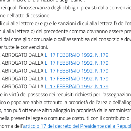
i nei quali l'inosservanza degli obblighi previsti dalla convenz
one dell'atto di cessione.
 di cui alle lettere e) e g) e le sanzioni di cui alla lettera f) d
i cui alla lettera d) del precedente comma dovranno essere 
ti dal consiglio comunale o dall'assemblea del consorzio e do
er tutte le convenzioni.
 ABROGATO DALLA
L. 17 FEBBRAIO 1992, N.179
.
 ABROGATO DALLA
L. 17 FEBBRAIO 1992, N.179
.
 ABROGATO DALLA
L. 17 FEBBRAIO 1992, N.179
.
 ABROGATO DALLA
L. 17 FEBBRAIO 1992, N.179
.
 ABROGATO DALLA
L. 17 FEBBRAIO 1992, N.179
.
 in virtù del possesso dei requisiti richiesti per l'assegnazion
o o popolare abbia ottenuto la proprietà dell'area e dell'allog
o, non può ottenere altro alloggio in proprietà dalle amministr
 nella presente legge o comunque costruiti con il contributo o 
norma dell'
articolo 17 del decreto del Presidente della Repu