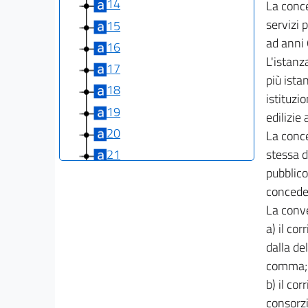
14
La conce
servizi 
15
ad anni 
16
L'istanz
17
più ista
18
istituzi
19
edilizie 
20
La conce
stessa d
21
pubblico
22
conceden
23
La conv
24
a) il co
25
dalla de
TITOLO III
comma;
MODIFICHE ED INTEGRAZIONI ALLE LEGGI 17
b) il co
AGOSTO 1942, N. 1150, 18
consorzi
APRILE 1962, N. 167 E 29 SETTEMBRE 1964,