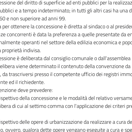
ssione del diritto di superficie ad enti pubblici per la realizza
pubblici e a tempo indeterminato; in tutti gli altri casi ha una 
60 e non superiore ad anni 99.
a per ottenere la concessione è diretta al sindaco o al preside
nze concorrenti è data la preferenza a quelle presentate da en
onalmente operanti nel settore della edilizia economica e pop
a proprietà indivisa.
ssione è deliberata dal consiglio comunale o dall'assemblea 
elibera viene determinato il contenuto della convenzione da s
, da trascriversi presso il competente ufficio dei registri immob
te ed il richiedente.
enzione deve prevedere:
rrispettivo della concessione e le modalità del relativo versa
libera di cui al settimo comma con l'applicazione dei criteri p
rrispettivo delle opere di urbanizzazione da realizzare a cura 
o, ovvero, qualora dette opere vengano eseguite a cura e spe