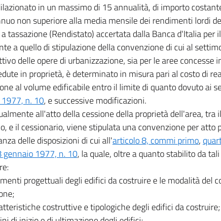
ilazionato in un massimo di 15 annualità, di importo costant
nuo non superiore alla media mensile dei rendimenti lordi dei 
 a tassazione (Rendistato) accertata dalla Banca d'Italia per
te a quello di stipulazione della convenzione di cui al setti
ttivo delle opere di urbanizzazione, sia per le aree concesse i
edute in proprietà, è determinato in misura pari al costo di re
one al volume edificabile entro il limite di quanto dovuto ai s
 1977, n. 10
, e successive modificazioni.
almente all'atto della cessione della proprietà dell'area, tra i
o, e il cessionario, viene stipulata una convenzione per atto 
nza delle disposizioni di cui all'
articolo 8, commi primo
,
quar
8 gennaio 1977, n. 10
, la quale, oltre a quanto stabilito da tal
re:
lementi progettuali degli edifici da costruire e le modalità del co
one;
atteristiche costruttive e tipologiche degli edifici da costruire;
ini di inizio e di ultimazione degli edifici;