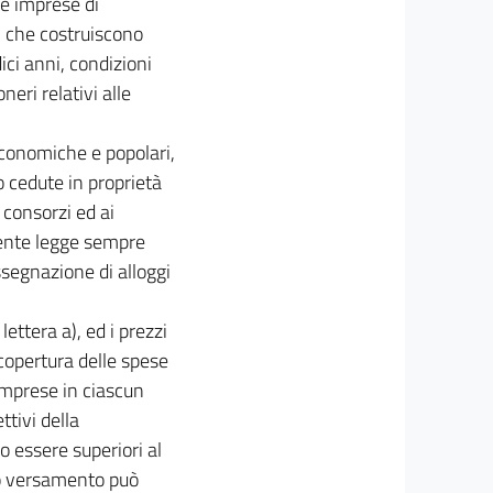
le imprese di
i, che costruiscono
ici anni, condizioni
neri relativi alle
economiche e popolari,
o cedute in proprietà
 consorzi ed ai
esente legge sempre
assegnazione di alloggi
lettera a), ed i prezzi
 copertura delle spese
omprese in ciascun
ettivi della
o essere superiori al
oro versamento può