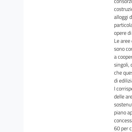
consorzi
40
costruzi
41
alloggi 
particol
42
opere di
43
Le aree 
44
sono con
45
a cooper
46
singoli,
47
che ques
TITOLO IV
di ediliz
PROGRAMMI PUBBLICI
I corris
DI EDILIZIA RESIDENZIALE
delle ar
48
sostenut
49
piano a
50
concessi
51
60 per c