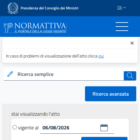
ITA
Presidenza del Consiglio dei Ministri
Normattiva - Il portale del
×
In caso di problemi di visualizzazione dell’atto clicca
qui
Ricerca semplice
cerca
Ricerca avanzata
stai visualizzando l'atto
vigente al