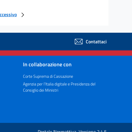
uccessivo
Contattaci
In collaborazione con
Corte Suprema di Cassazione
Agenzia per l’Italia digitale e Presidenza del
Consiglio dei Ministri
Portale Normattiva, Versione 2.4.5