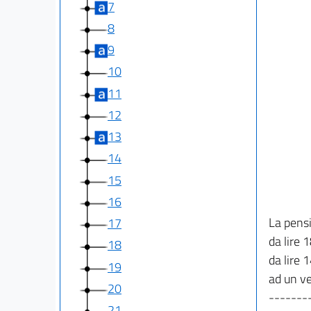
7
8
9
10
11
12
13
14
15
16
La pensi
17
da lire 
18
da lire 
19
ad un ve
20
-------
21