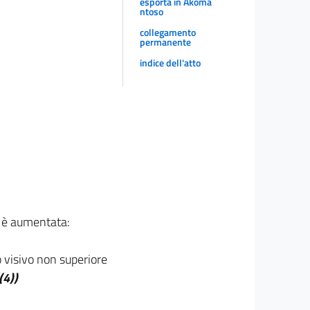
esporta in Akoma
ntoso
collegamento
permanente
indice dell'atto
, è aumentata:
o visivo non superiore
(4))