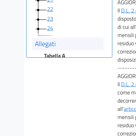
AGGIOR
22
Il
D.L. 2
23
disposto
di cui all
24
mensili 
Allegati
residuo 
correzio
Tabella A
disposiz
Tabella A
-------
AGGIOR
Il
D.L. 2
come mo
decorrer
all'
artic
mensili 
residuo 
correzio