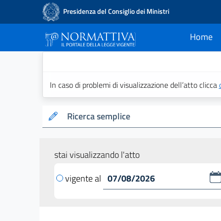
Presidenza del Consiglio dei Ministri
Home
current
Normattiva - Il po
In caso di problemi di visualizzazione dell’atto clicca
Ricerca semplice
stai visualizzando l'atto
vigente al