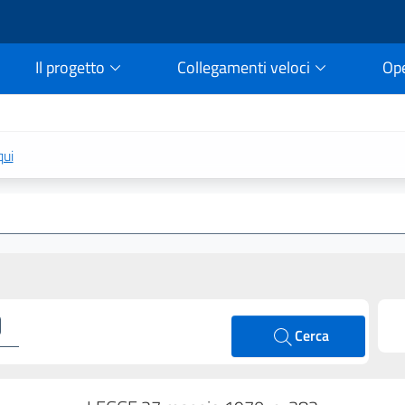
Il progetto
Collegamenti veloci
Op
rtale della legge vigent
qui
Cerca