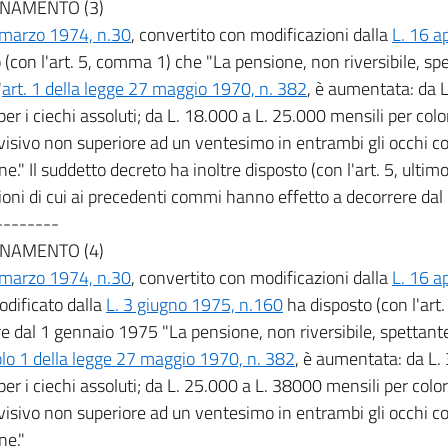
NAMENTO (3)
 marzo 1974, n.30
, convertito con modificazioni dalla
L. 16 a
 (con l'art. 5, comma 1) che "La pensione, non riversibile, spet
'
art. 1 della legge 27 maggio 1970, n. 382
, è aumentata: da 
per i ciechi assoluti; da L. 18.000 a L. 25.000 mensili per co
visivo non superiore ad un ventesimo in entrambi gli occhi c
ne." Il suddetto decreto ha inoltre disposto (con l'art. 5, ult
ioni di cui ai precedenti commi hanno effetto a decorrere dal
--------
NAMENTO (4)
 marzo 1974, n.30
, convertito con modificazioni dalla
L. 16 a
dificato dalla
L. 3 giugno 1975, n.160
ha disposto (con l'art
e dal 1 gennaio 1975 "La pensione, non riversibile, spettante ai
olo 1 della legge 27 maggio 1970, n. 382
, è aumentata: da L.
per i ciechi assoluti; da L. 25.000 a L. 38000 mensili per col
visivo non superiore ad un ventesimo in entrambi gli occhi c
ne."