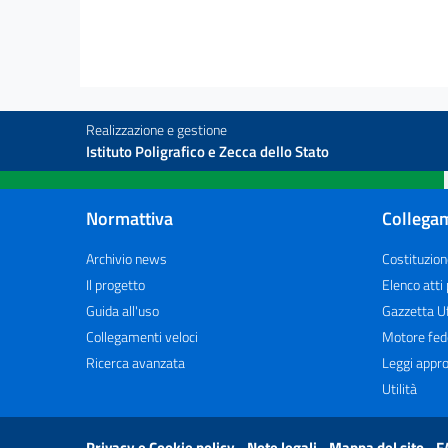
Realizzazione e gestione
Istituto Poligrafico e Zecca dello Stato
Normattiva
Collegam
Archivio news
Costituzion
Il progetto
Elenco atti
Guida all'uso
Gazzetta Uf
Collegamenti veloci
Motore fed
Ricerca avanzata
Leggi appro
Utilità
Privacy e Cookie policy
Note legali
Mappa del sito
F