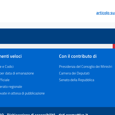
articolo s
enti veloci
Con il contributo di
e e Codici
Presidenza del Consiglio dei Ministri
 per data di emanazione
Camera dei Deputati
ficiale
Senato della Repubblica
erato regionale
vate in attesa di pubblicazione
AQ
Dichiarazione di accessibilità
dati.normattiva.it