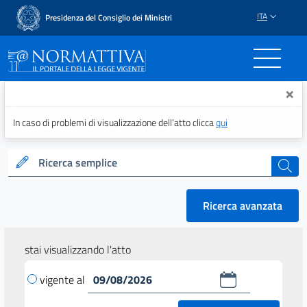
ITA
Presidenza del Consiglio dei Ministri
Normattiva - Il portale del
×
In caso di problemi di visualizzazione dell’atto clicca
qui
Ricerca semplice
cerca
Ricerca avanzata
stai visualizzando l'atto
vigente al