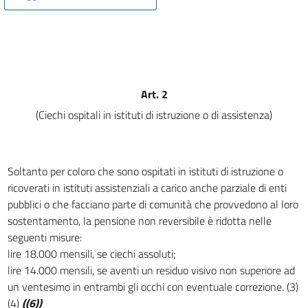
17
18
19
20
Art. 2
21
(Ciechi ospitali in istituti di istruzione o di assistenza)
22
23
24
Soltanto per coloro che sono ospitati in istituti di istruzione o
ricoverati in istituti assistenziali a carico anche parziale di enti
Allegati
pubblici o che facciano parte di comunità che provvedono al loro
Tabella A
sostentamento, la pensione non reversibile è ridotta nelle
Tabella A
seguenti misure:
lire 18.000 mensili, se ciechi assoluti;
lire 14.000 mensili, se aventi un residuo visivo non superiore ad
un ventesimo in entrambi gli occhi con eventuale correzione. (3)
(4)
((6))