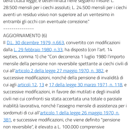
della citata legge, è determinata nelle seguenti misure: L.
28.500 mensili per i ciechi assoluti; L. 24.500 mensili per i ciechi
aventi un residuo visivo non superiore ad un ventesimo in
entrambi gli occhi con eventuale correzione."
---------------
AGGIORNAMENTO (6)
Il
D.L. 30 dicembre 1979, n.663
, convertito con modificazioni
dalla
L. 29 febbraio 1980, n.33
, ha disposto (con l'art. 14
septies, comma 1) che "Con decorrenza 1 luglio 1980 l'importo
mensile della pensione non reversibile spettante ai ciechi civili di
cui all'
articolo 2 della legge 27 maggio 1970, n. 382
, e
successive modificazioni, nonché della pensione di invalidità di
cui agli
articoli 12
,
13
e
17 della legge 30 marzo 1971, n. 118
, e
successive modificazioni, in favore dei mutilati e degli invalidi
civili nei cui confronti sia stata accertata una totale o parziale
inabilità lavorativa, nonché l'assegno mensile di assistenza per i
sordomuti di cui all'
articolo 1 della legge 26 maggio 1970, n.
381
, e successive modificazioni, che viene definito "pensione
non reversibile", è elevato a L. 100.000 comprensive