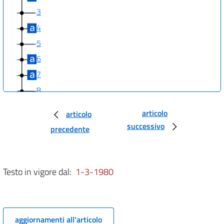
3
4
5
6
7
8
9
articolo
articolo
10
successivo
precedente
11
12
13
Testo in vigore dal:
1-3-1980
14
15
16
aggiornamenti all'articolo