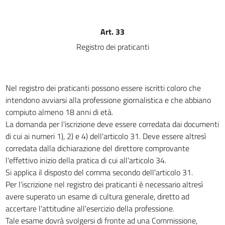
14
15
Art. 33
CAPO II
Registro dei praticanti
DEL CONSIGLIO NAZIONALE DELL'ORDINE
16
17
Nel registro dei praticanti possono essere iscritti coloro che
18
intendono avviarsi alla professione giornalistica e che abbiano
19
compiuto almeno 18 anni di età.
20
La domanda per l'iscrizione deve essere corredata dai documenti
di cui ai numeri 1), 2) e 4) dell'articolo 31. Deve essere altresì
20 bis
corredata dalla dichiarazione del direttore comprovante
21
l'effettivo inizio della pratica di cui all'articolo 34.
22
Si applica il disposto del comma secondo dell'articolo 31.
Per l'iscrizione nel registro dei praticanti è necessario altresì
CAPO III
avere superato un esame di cultura generale, diretto ad
DISPOSIZIONI COMUNI
23
accertare l'attitudine all'esercizio della professione.
Tale esame dovrà svolgersi di fronte ad una Commissione,
24