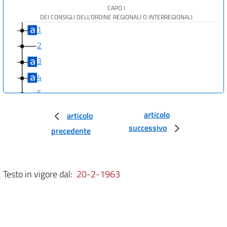
CAPO I
DEI CONSIGLI DELL'ORDINE REGIONALI O INTERREGIONALI
1
2
3
4
5
6
articolo
articolo
7
successivo
precedente
8
9
10
Testo in vigore dal:
20-2-1963
11
12
13