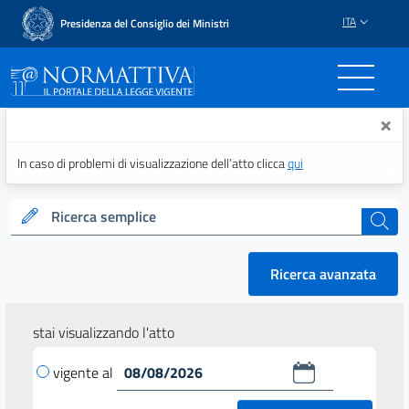
ITA
Presidenza del Consiglio dei Ministri
Normattiva - Il portale del
×
In caso di problemi di visualizzazione dell’atto clicca
qui
Ricerca semplice
cerca
Ricerca avanzata
stai visualizzando l'atto
vigente al