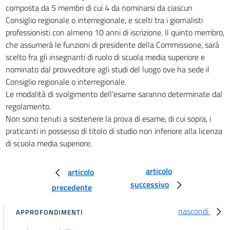
composta da 5 membri di cui 4 da nominarsi da ciascun
25
Consiglio regionale o interregionale, e scelti tra i giornalisti
TITOLO II
professionisti con almeno 10 anni di iscrizione. Il quinto membro,
Dell'albo professionale
che assumerà le funzioni di presidente della Commissione, sarà
scelto fra gli insegnanti di ruolo di scuola media superiore e
CAPO I
nominato dal provveditore agli studi del luogo ove ha sede il
DELL'ISCRIZIONE NEGLI ELENCHI
26
Consiglio regionale o interregionale.
Le modalità di svolgimento dell'esame saranno determinate dal
27
regolamento.
28
Non sono tenuti a sostenere la prova di esame, di cui sopra, i
29
praticanti in possesso di titolo di studio non inferiore alla licenza
di scuola media superiore.
30
31
articolo
articolo
31 bis
successivo
precedente
32
33
nascondi
APPROFONDIMENTI
34