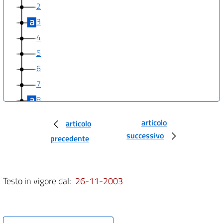
2
3
4
5
6
7
8
9
articolo
articolo
10
successivo
precedente
11
12
13
Testo in vigore dal:
26-11-2003
14
15