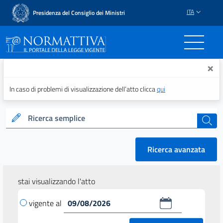
ITA
Presidenza del Consiglio dei Ministri
Normattiva - Il portale del
×
In caso di problemi di visualizzazione dell’atto clicca
qui
Ricerca semplice
cerca
Ricerca avanzata
stai visualizzando l'atto
vigente al