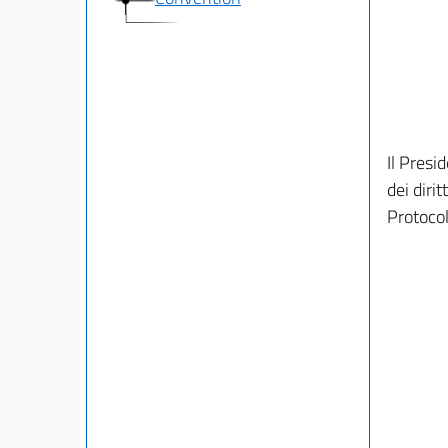
Il Presi
dei diri
Protocol