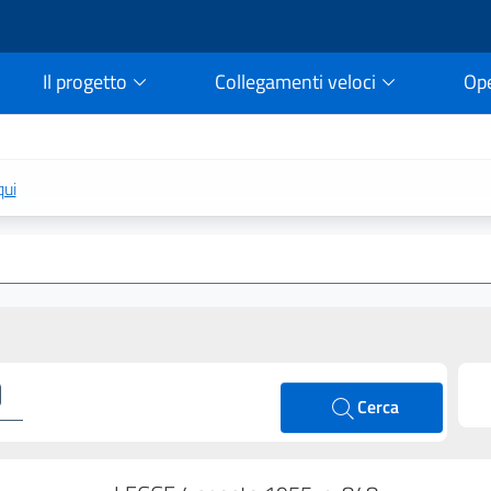
Il progetto
Collegamenti veloci
Op
rtale della legge vigent
qui
Cerca