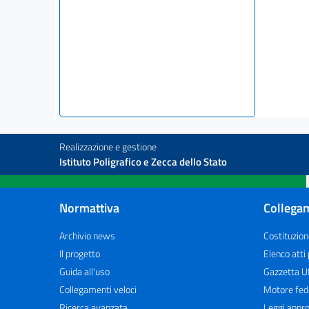
Realizzazione e gestione
Istituto Poligrafico e Zecca dello Stato
Normattiva
Collegam
Archivio news
Costituzion
Il progetto
Elenco atti
Guida all'uso
Gazzetta Uf
Collegamenti veloci
Motore fed
Ricerca avanzata
Leggi appro