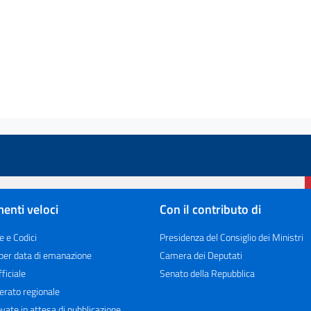
enti veloci
Con il contributo di
e e Codici
Presidenza del Consiglio dei Ministri
 per data di emanazione
Camera dei Deputati
ficiale
Senato della Repubblica
erato regionale
vate in attesa di pubblicazione