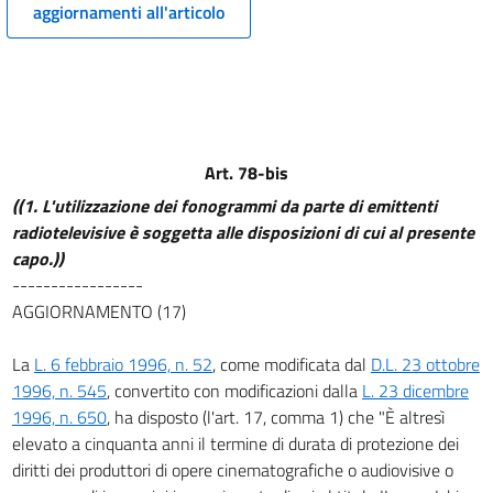
aggiornamenti all'articolo
CAPO III
Contenuto e durata del diritto di
autore
Sezione
I
Protezione della utilizzazione economica
dell'opera
Art. 78-bis
12
((1. L'utilizzazione dei fonogrammi da parte di emittenti
12 bis
radiotelevisive è soggetta alle disposizioni di cui al presente
12 ter
capo.))
-----------------
13
AGGIORNAMENTO (17)
14
15
La
L. 6 febbraio 1996, n. 52
, come modificata dal
D.L. 23 ottobre
15 bis
1996, n. 545
, convertito con modificazioni dalla
L. 23 dicembre
1996, n. 650
, ha disposto (l'art. 17, comma 1) che "È altresì
16
elevato a cinquanta anni il termine di durata di protezione dei
16 bis
diritti dei produttori di opere cinematografiche o audiovisive o