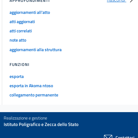
APPROFONDIMENTI
Sezione III
Durata dei diritti di utilizzazione economica dell'opera
aggiornamenti all'atto
25
atti aggiornati
26
atti correlati
27
note atto
27 bis
aggiornamenti alla struttura
28
29
FUNZIONI
30
esporta
31
esporta in Akoma ntoso
32
collegamento permanente
32 bis
32 ter
Realizzazione e gestione
32 quater
Istituto Poligrafico e Zecca dello Stato
CAPO IV
Norme particolari ai diritti di utilizzazione economica per
Contattaci