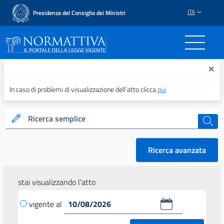
ITA
Presidenza del Consiglio dei Ministri
Normattiva - Il portale del
×
In caso di problemi di visualizzazione dell’atto clicca
qui
Ricerca semplice
cerca
Ricerca avanzata
stai visualizzando l'atto
vigente al