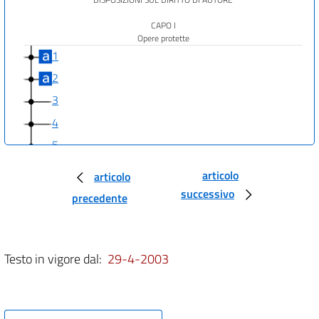
CAPO I
Opere protette
1
2
3
4
5
CAPO II
articolo
articolo
Soggetti del diritto
successivo
6
precedente
7
8
Testo in vigore dal:
29-4-2003
9
10
11