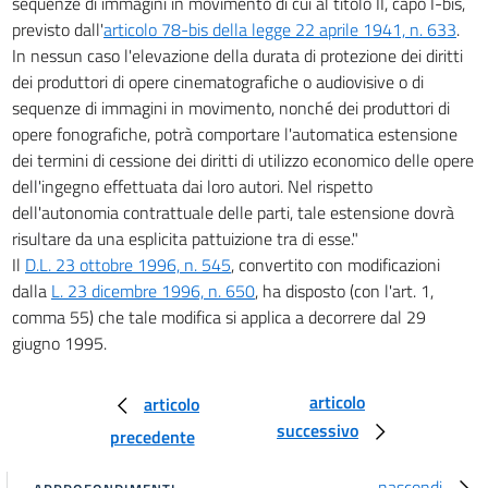
16 ter
sequenze di immagini in movimento di cui al titolo II, capo I-bis,
previsto dall'
articolo 78-bis della legge 22 aprile 1941, n. 633
.
16 quater
In nessun caso l'elevazione della durata di protezione dei diritti
16 quinquies
dei produttori di opere cinematografiche o audiovisive o di
17
sequenze di immagini in movimento, nonché dei produttori di
opere fonografiche, potrà comportare l'automatica estensione
18
dei termini di cessione dei diritti di utilizzo economico delle opere
18 bis
dell'ingegno effettuata dai loro autori. Nel rispetto
19
dell'autonomia contrattuale delle parti, tale estensione dovrà
Sezione II
risultare da una esplicita pattuizione tra di esse."
Protezione dei diritti sull'opera a difesa
Il
D.L. 23 ottobre 1996, n. 545
, convertito con modificazioni
della
dalla
L. 23 dicembre 1996, n. 650
, ha disposto (con l'art. 1,
personalità dell'autore (Diritto morale dell'autore)
comma 55) che tale modifica si applica a decorrere dal 29
20
giugno 1995.
21
22
articolo
articolo
23
successivo
precedente
24
nascondi