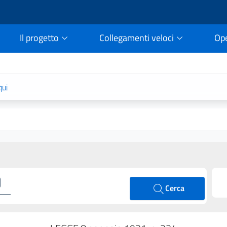
Il progetto
Collegamenti veloci
Op
rtale della legge vigent
qui
Cerca