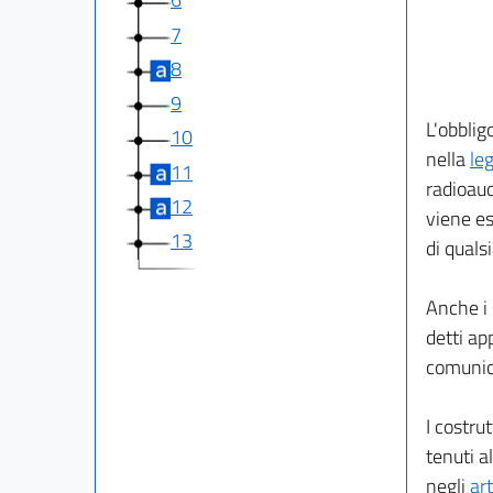
7
8
9
L'obblig
10
nella
le
11
radioaud
12
viene es
13
di quals
Anche i 
detti ap
comunic
I costru
tenuti a
negli
art