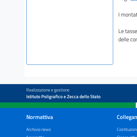
I montat
Le tasse
delle co
Realizzazione e gestione
Istituto Poligrafico e Zecca dello Stato
Normattiva
Collegam
Archivio news
Costituzion