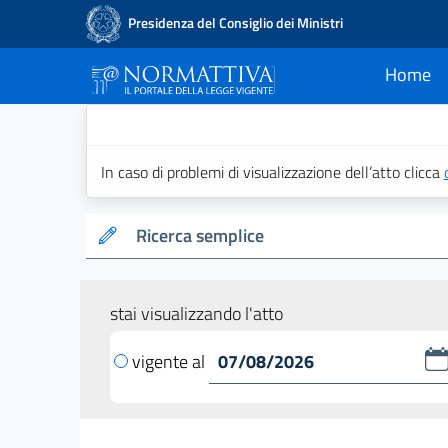
Presidenza del Consiglio dei Ministri
Home
current
Normattiva - Il po
In caso di problemi di visualizzazione dell’atto clicca
Ricerca semplice
stai visualizzando l'atto
vigente al