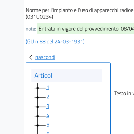
Norme per l'impianto e l'uso di apparecchi radioelet
(031U0234)
Entrata in vigore del provvedimento: 08/
note:
(GU n.68 del 24-03-1931)
nascondi
Articoli
1
Testo in 
2
3
4
5
6