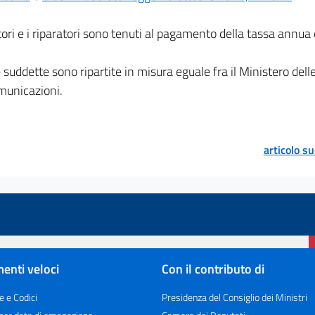
ori e i riparatori sono tenuti al pagamento della tassa annua d
 suddette sono ripartite in misura eguale fra il Ministero dell
municazioni.
articolo s
enti veloci
Con il contributo di
e e Codici
Presidenza del Consiglio dei Ministri