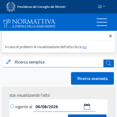
ITA
Presidenza del Consiglio dei Ministri
Normattiva - Il portale del
×
In caso di problemi di visualizzazione dell’atto clicca
qui
Ricerca semplice
cerca
Ricerca avanzata
stai visualizzando l'atto
vigente al