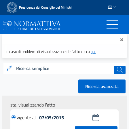
ITA
Presidenza del Consiglio dei Ministri
Normattiva - Il portale del
×
In caso di problemi di visualizzazione dell’atto clicca
qui
Ricerca semplice
cerca
Ricerca avanzata
stai visualizzando l'atto
vigente al