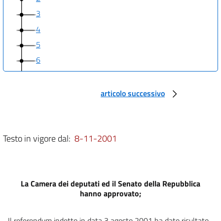
3
4
5
6
7
8
articolo successivo
9
10
11
Testo in vigore dal:
8-11-2001
La Camera dei deputati ed il Senato della Repubblica
hanno approvato;
Il referendum indetto in data 3 agosto 2001 ha dato risultato