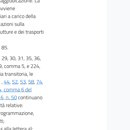
l'aggiudicazione. La
 avviene
ri a carico della
azioni sulla
utture e dei trasporti
e 85.
, 29, 30, 31, 35, 36,
9, comma 5, e 224,
 transitoria, le
, ,
44
,
52
,
53
,
58
,
74
,
4, comma 6 del
16, n. 50
continuano
tà relative:
i programmazione,
ti;
 alla lettera a);