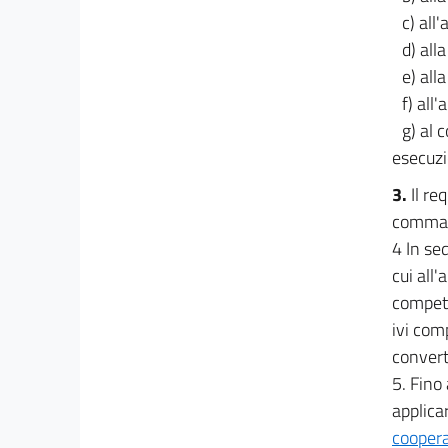
26
c) all
27
d) all
28
e) all
f) all
29
g) al 
30
esecuzi
31
3.
Il re
32
comma 1
33
4 In sed
34
cui all'
35
compete
36
ivi com
PARTE III
convert
DELLA PROGRAMMAZIONE
5. Fino
37
applicar
38
coopera