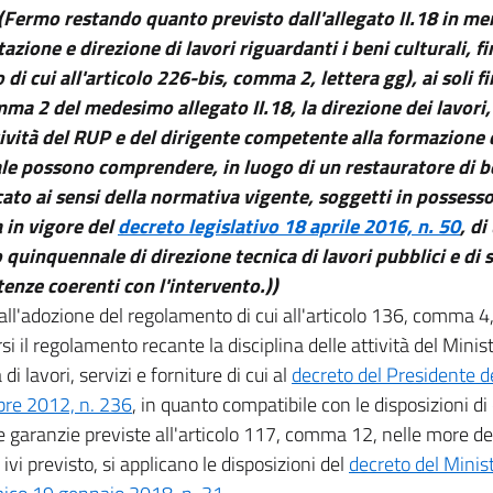
(Fermo restando quanto previsto dall'allegato II.18 in mer
azione e direzione di lavori riguardanti i beni culturali, f
 di cui all'articolo 226-bis, comma 2, lettera gg), ai soli fin
ma 2 del medesimo allegato II.18, la direzione dei lavori,
tività del RUP e del dirigente competente alla formazion
le possono comprendere, in luogo di un restauratore di be
cato ai sensi della normativa vigente, soggetti in possesso,
 in vigore del
decreto legislativo 18 aprile 2016, n. 50
, d
quinquennale di direzione tecnica di lavori pubblici e di 
nze coerenti con l'intervento.))
 all'adozione del regolamento di cui all'articolo 136, comma 4
si il regolamento recante la disciplina delle attività del Minist
di lavori, servizi e forniture di cui al
decreto del Presidente d
re 2012, n. 236
, in quanto compatibile con le disposizioni di c
le garanzie previste all'articolo 117, comma 12, nelle more de
ivi previsto, si applicano le disposizioni del
decreto del Minist