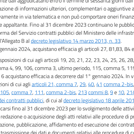
nte dall'aggiudicatario entro il termine di sessanta giorni dal
azione di informazioni ulteriori, complementari o aggiuntive
vamente in via telematica e non può comportare oneri finanzia
e appaltante. Fino al 31 dicembre 2023 continuano le pubblic
rma del Servizio contratti pubblici del Ministero delle infrastr
ll'Allegato B al
decreto legislativo 14 marzo 2013, n. 33
.
gennaio 2024, acquistano efficacia gli articoli 27, 81,83, 84 
sposizioni di cui agli articoli 19, 20, 21, 22, 23, 24, 25, 26, 28
ma 4, 99, 106, comma 3, ultimo periodo, 115, comma 5, 11
 acquistano efficacia a decorrere dal 1° gennaio 2024. In via
ioni di cui agli
articoli 21, comma 7
,
29
,
40
,
41
comma 2-bis
105
,
comma 7
,
111
,
comma 2-bis
,
213
commi 8
,
9
e
10
,
21
ei contratti pubblici
, di cui al
decreto legislativo 18 aprile 20
icarsi fino al 31 dicembre 2023 per lo svolgimento delle attivi
a redazione o acquisizione degli atti relativi alle procedure d
azione, pubblicazione, affidamento ed esecuzione dei contrat
a trasmissione dei dati e documenti relativi alle procedure di cui