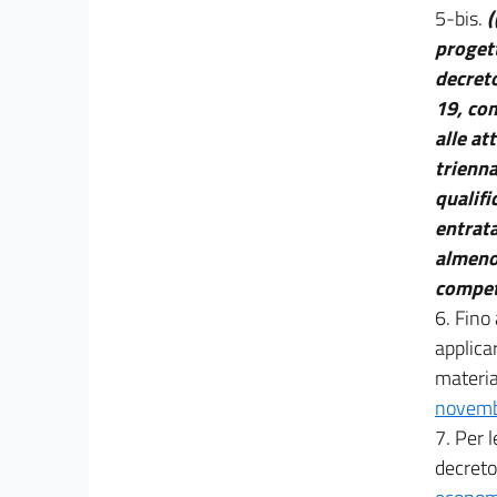
39
5-bis.
(
progett
40
decreto
PARTE IV
19, com
DELLA PROGETTAZIONE
41
alle at
trienna
42
qualifi
43
entrata
44
almeno 
45
compete
46
6. Fino
47
applicar
materia 
LIBRO II
novemb
DELL'APPALTO
PARTE I
7. Per 
DEI CONTRATTI DI IMPORTO INFERIORE ALLE
decreto 
SOGLIE EUROPEE
48