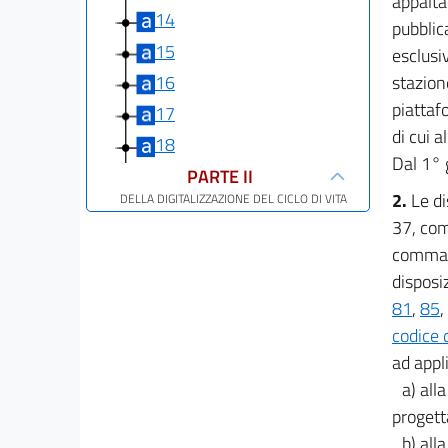
appalta
14
pubblic
15
esclusi
16
stazion
piattafo
17
di cui a
18
Dal 1° 
PARTE II
2.
Le di
DELLA DIGITALIZZAZIONE DEL CICLO DI VITA
DEI CONTRATTI
37, com
19
comma 6
20
disposiz
21
81
,
85
,
22
codice d
ad appl
23
a) all
24
progett
25
b) all