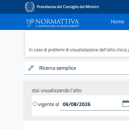
Presidenza del Consiglio dei Ministri
Home
current
Normattiva - Il po
In caso di problemi di visualizzazione dell’atto clicca
Ricerca semplice
stai visualizzando l'atto
vigente al