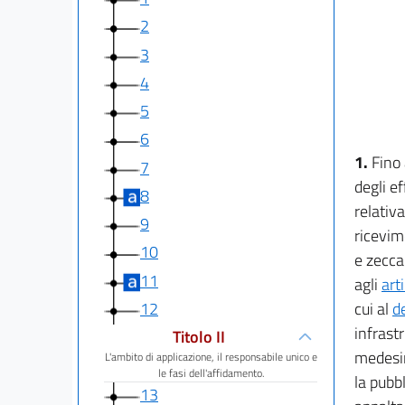
2
3
4
5
6
1.
Fino 
7
degli ef
8
relativa
9
ricevim
10
e zecca
11
agli
art
12
cui al
d
infrast
Titolo II
medesim
L'ambito di applicazione, il responsabile unico e
le fasi dell'affidamento.
la pubb
13