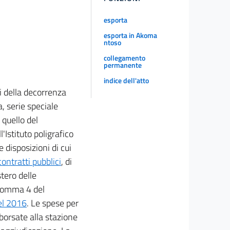
esporta
esporta in Akoma
ntoso
collegamento
permanente
indice dell'atto
ni della decorrenza
a, serie speciale
 quello del
'Istituto poligrafico
 disposizioni di cui
ontratti pubblici
, di
tero delle
, comma 4 del
del 2016
. Le spese per
mborsate alla stazione