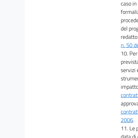
caso in 
PARTE III
formali
DEI SOGGETTI
procede
Titolo I
Le stazioni appaltanti
del pro
62
redatto 
63
n. 50 d
10. Per 
64
prevista
Titolo II
servizi 
Gli operatori economici
65
strumen
impatto
66
contratt
67
approva
68
contratt
69
2006
.
PARTE IV
11. Le 
DELLE PROCEDURE DI SCELTA DEL
data di
CONTRAENTE