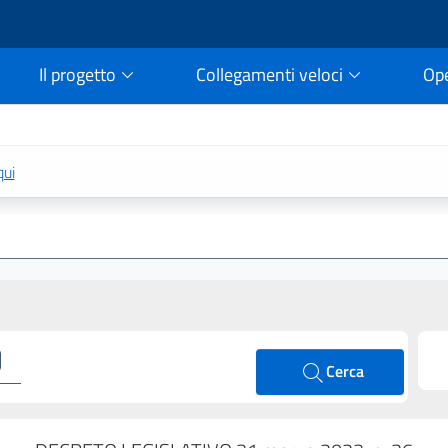
Il progetto
Collegamenti veloci
Op
rtale della legge vigent
qui
Cerca