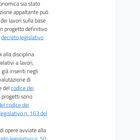
economica sia stato
tazione appaltante può
ei lavori sulla base
un progetto definitivo
i
decreto legislativo
i alla disciplina
elativi a lavori,
, già inseriti negli
valutazione di
e del
codice dei
vi progetti sono
el codice dei
legislativo n. 163 del
di opere avviate alla
eto legislativo n. 50