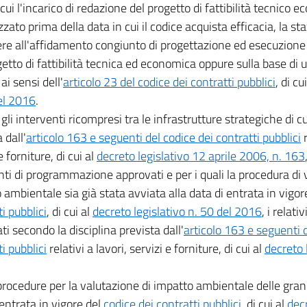
cui l'incarico di redazione del progetto di fattibilità tecnico 
zzato prima della data in cui il codice acquista efficacia, la s
re all'affidamento congiunto di progettazione ed esecuzione d
getto di fattibilità tecnica ed economica oppure sulla base di 
ai sensi dell'
articolo 23 del codice dei contratti pubblici
, di cu
el 2016
.
gli interventi ricompresi tra le infrastrutture strategiche di cu
 dall'
articolo 163 e seguenti del codice dei contratti pubblici
r
e forniture, di cui al
decreto legislativo 12 aprile 2006, n. 163
ti di programmazione approvati e per i quali la procedura di 
 ambientale sia già stata avviata alla data di entrata in vigor
i pubblici
, di cui al
decreto legislativo n. 50 del 2016
, i relati
ti secondo la disciplina prevista dall'
articolo 163 e seguenti d
i pubblici
relativi a lavori, servizi e forniture, di cui al
decreto 
procedure per la valutazione di impatto ambientale delle gran
 entrata in vigore del
codice dei contratti pubblici
, di cui al
decr