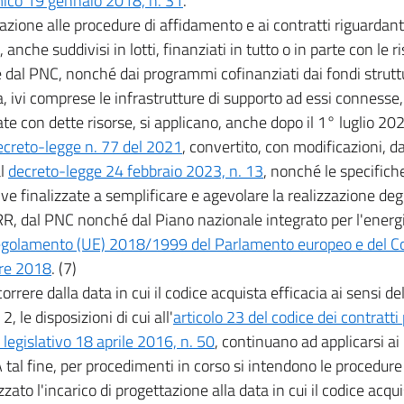
ico 19 gennaio 2018, n. 31
.
elazione alle procedure di affidamento e ai contratti riguardan
, anche suddivisi in lotti, finanziati in tutto o in parte con le r
dal PNC, nonché dai programmi cofinanziati dai fondi struttu
, ivi comprese le infrastrutture di supporto ad essi connesse
te con dette risorse, si applicano, anche dopo il 1° luglio 2023
ecreto-legge n. 77 del 2021
, convertito, con modificazioni, d
al
decreto-legge 24 febbraio 2023, n. 13
, nonché le specifich
ive finalizzate a semplificare e agevolare la realizzazione degli 
R, dal PNC nonché dal Piano nazionale integrato per l'energi
egolamento (UE) 2018/1999 del Parlamento europeo e del Con
re 2018
. (7)
orrere dalla data in cui il codice acquista efficacia ai sensi del
 le disposizioni di cui all'
articolo 23 del codice dei contratti 
 legislativo 18 aprile 2016, n. 50
, continuano ad applicarsi ai
A tal fine, per procedimenti in corso si intendono le procedure 
zato l'incarico di progettazione alla data in cui il codice acqui