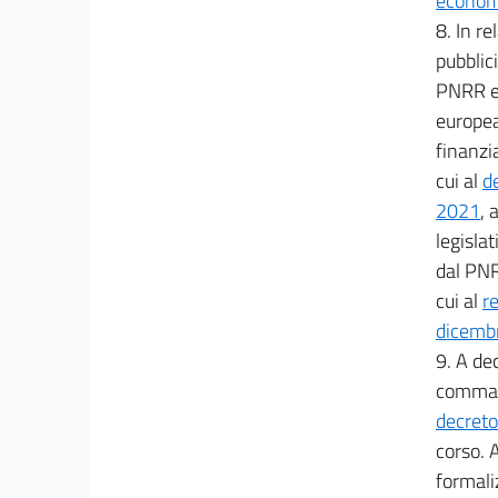
econom
49
8. In r
pubblici
50
PNRR e 
51
europea
52
finanzia
53
cui al
d
54
2021
, 
55
legislat
dal PNR
PARTE II
DEGLI ISTITUTI E DELLE CLAUSOLE COMUNI
cui al
r
56
dicemb
57
9. A dec
comma 2,
58
decreto
59
corso. 
60
formaliz
61