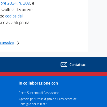
mbre 2024, n. 209
, e
 svolte a decorrere
etto
codice dei
a e avviati prima
uccessivo
Contattaci
In collaborazione con
Corte Suprema di Cassazione
Agenzia per l’Italia digitale e Presidenza del
Consiglio dei Ministri