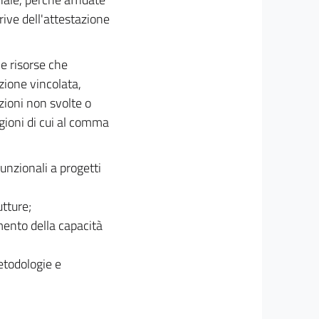
ive dell'attestazione
le risorse che
zione vincolata,
zioni non svolte o
agioni di cui al comma
unzionali a progetti
utture;
amento della capacità
etodologie e