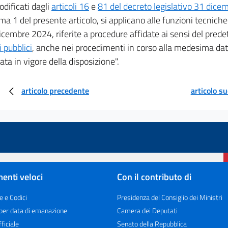
dificati dagli
articoli 16
e
81 del decreto legislativo 31 dice
a 1 del presente articolo, si applicano alle funzioni tecniche
icembre 2024, riferite a procedure affidate ai sensi del pred
i pubblici
, anche nei procedimenti in corso alla medesima dat
rata in vigore della disposizione".
articolo precedente
articolo s
enti veloci
Con il contributo di
e e Codici
Presidenza del Consiglio dei Ministri
 per data di emanazione
Camera dei Deputati
ficiale
Senato della Repubblica