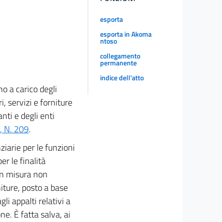
esporta
esporta in Akoma
ntoso
collegamento
permanente
indice dell'atto
ono a carico degli
, servizi e forniture
anti e degli enti
 N. 209
.
ziarie per le funzioni
er le finalità
in misura non
niture, posto a base
i appalti relativi a
ne. È fatta salva, ai