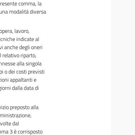
l presente comma, la
e una modalità diversa
 opera, lavoro,
ecniche indicate al
vi anche degli oneri
 relativo riparto,
onnesse alla singola
i o dei costi previsti
ioni appaltanti e
iorni dalla data di
izio preposto alla
mministrazione,
volte dal
omma 3 è corrisposto