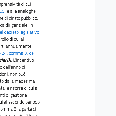
prensività di cui
165
, e alle analoghe
 di diritto pubblico.
a dirigenziale, in
el decreto legislativo
ollo di cui al
orti annualmente
o 24, comma 3, del
iari))
. L'incentivo
 dell'anno di
zioni, non può
ito dalla medesima
 le risorse di cui al
ti di gestione
 cui al secondo periodo
 comma 5 la parte di
nale, perché affidate