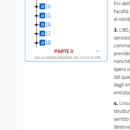
fini del
14
facoltà
15
di retr
16
3.
L'80 
17
servizio
18
comma 2
PARTE II
previden
DELLA DIGITALIZZAZIONE DEL CICLO DI VITA
nonché 
DEI CONTRATTI
opera o 
19
dal qua
20
dagli e
21
entrata
22
4.
L'inc
23
struttu
24
sentito
25
destina