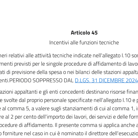
Articolo 45
Incentivi alle funzioni tecniche
neri relativi alle attività tecniche indicate nell'allegato I.10 s
menti previsti per le singole procedure di affidamento di lavori
ati di previsione della spesa o nei bilanci delle stazioni appalt
denti.PERIODO SOPPRESSO DAL
D.LGS. 31 DICEMBRE 2024,
azioni appaltanti e gli enti concedenti destinano risorse finan
 svolte dal proprio personale specificate nell'allegato I.10 e p
e al comma 5, a valere sugli stanziamenti di cui al comma 1, 
e al 2 per cento dell'importo dei lavori, dei servizi e delle for
rocedure di affidamento. Il presente comma si applica anche agl
o forniture nel caso in cui è nominato il direttore dell'esecuzio