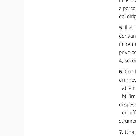
39
a perso
40
del diri
PARTE IV
5.
Il 20
DELLA PROGETTAZIONE
derivan
41
increme
42
prive d
43
4, secon
44
6.
Con l
45
di inno
46
a) la 
47
b) l'i
LIBRO II
di spes
DELL'APPALTO
c) l'e
PARTE I
strumen
DEI CONTRATTI DI IMPORTO INFERIORE ALLE
SOGLIE EUROPEE
7.
Una p
48