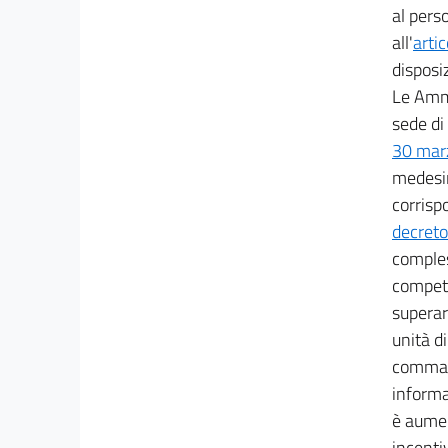
26
al pers
27
all'
arti
disposiz
28
Le Ammi
29
sede di 
30
30 mar
31
medesim
32
corrispo
33
decreto
comples
34
compete
35
superar
36
unità d
PARTE III
comma 5
DELLA PROGRAMMAZIONE
informat
37
è aumen
38
incenti