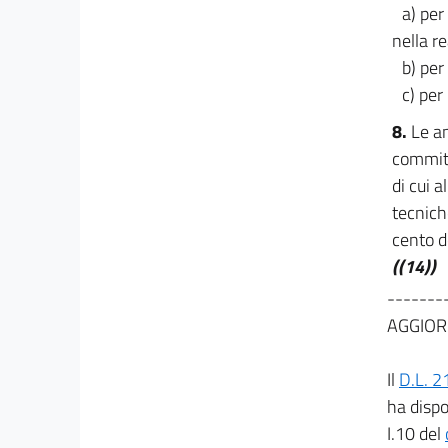
a) per
49
nella re
50
b) per
51
c) per
52
8.
Le am
53
committ
54
di cui 
tecnich
55
cento d
PARTE II
((14))
DEGLI ISTITUTI E DELLE CLAUSOLE COMUNI
56
-------
57
AGGIOR
58
Il
D.L. 2
59
ha dispo
60
I.10 del
61