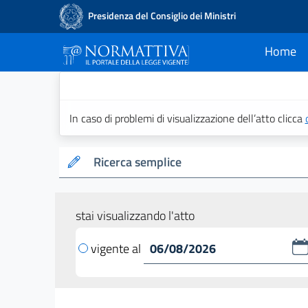
Presidenza del Consiglio dei Ministri
Home
current
Normattiva - Il po
In caso di problemi di visualizzazione dell’atto clicca
Ricerca semplice
stai visualizzando l'atto
vigente al