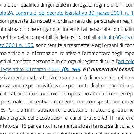
onale con qualifica dirigenziale in deroga al regime di onnicom
colo 24, comma 3, del decreto legislativo 30 marzo 2001, n. 
ioni previste dai rispettivi ordinamenti del personale in regime
nistrazioni che erogano gli incentivi al personale con qualific
verifica della compatibilità dei costi di cui all'
articolo 40-bis d
zo 2001 n. 165
, sono tenute a trasmettere agli organi di contr
o articolo le informazioni relative all'ammontare degli imp
sti al predetto personale in deroga al regime di cui all'
articol
 legislativo 30 marzo 2001,
((n. 165
, e il numero dei benefic
sivamente maturato da ciascuna unità di personale nel corso
nza, anche per attività svolte per conto di altre amministra
e il trattamento economico complessivo annuo lordo percep
i personale.. L'incentivo eccedente, non corrisposto, incrementa
. Per le amministrazioni che adottano i metodi e gli strumen
iva digitale delle costruzioni di cui all'articolo 43 il limite di
tato del 15 per cento. Incrementa altresì le risorse di cui al
vo che corrisponde a prestazioni non svolte dal proprio perso