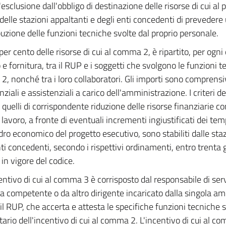
l'esclusione dall'obbligo di destinazione delle risorse di cui a
 delle stazioni appaltanti e degli enti concedenti di preveder
ibuzione delle funzioni tecniche svolte dal proprio personale.
per cento delle risorse di cui al comma 2, è ripartito, per ogni
 e fornitura, tra il RUP e i soggetti che svolgono le funzioni t
, nonché tra i loro collaboratori. Gli importi sono comprensi
ziali e assistenziali a carico dell'amministrazione. I criteri del
quelli di corrispondente riduzione delle risorse finanziarie c
lavoro, a fronte di eventuali incrementi ingiustificati dei temp
dro economico del progetto esecutivo, sono stabiliti dalle staz
nti concedenti, secondo i rispettivi ordinamenti, entro trenta g
 in vigore del codice.
entivo di cui al comma 3 è corrisposto dal responsabile di serv
ra competente o da altro dirigente incaricato dalla singola a
 il RUP, che accerta e attesta le specifiche funzioni tecniche s
tario dell'incentivo di cui al comma 2. L'incentivo di cui al c