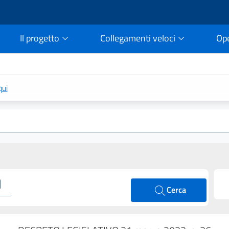
Il progetto
Collegamenti veloci
Op
rtale della legge vigent
qui
Cerca