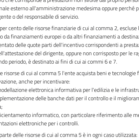
nale esterno all'amministrazione medesima oppure perché pr
gente o del responsabile di servizio.
 per cento delle risorse finanziarie di cui al comma 2, escluse 
o da finanziamenti europei o da altri finanziamenti a destina
ntato delle quote parti dell'incentivo corrispondenti a presta
ell'attestazione del dirigente, oppure non corrisposto per le r
do periodo, è destinato ai fini di cui ai commi 6 e 7.
e risorse di cui al comma 5 l'ente acquista beni e tecnologie f
vazione, anche per incentivare:
modellazione elettronica informativa per l'edilizia e le infrastr
mplementazione delle banche dati per il controllo e il miglior
a;
fficientamento informatico, con particolare riferimento alle m
tazioni elettroniche per i controlli.
arte delle risorse di cui al comma 5 è in ogni caso utilizzata: