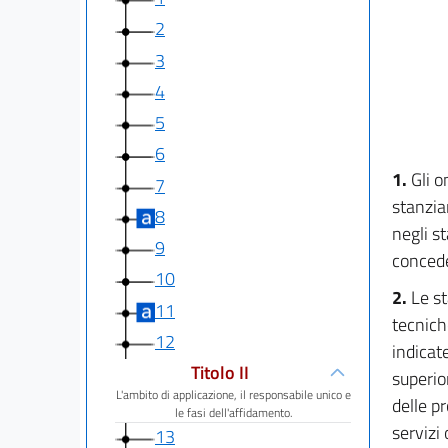
2
3
4
5
6
1.
Gli o
7
stanzia
8
negli st
9
conce
10
2.
Le st
11
tecniche
12
indicat
Titolo II
superior
L'ambito di applicazione, il responsabile unico e
delle p
le fasi dell'affidamento.
servizi 
13