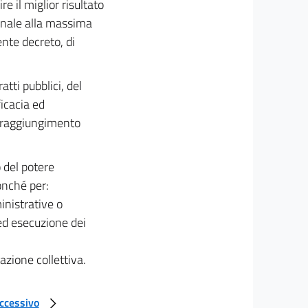
e il miglior risultato
ionale alla massima
ente decreto, di
atti pubblici, del
ficacia ed
l raggiungimento
io del potere
onché per:
inistrative o
ed esecuzione dei
azione collettiva.
uccessivo