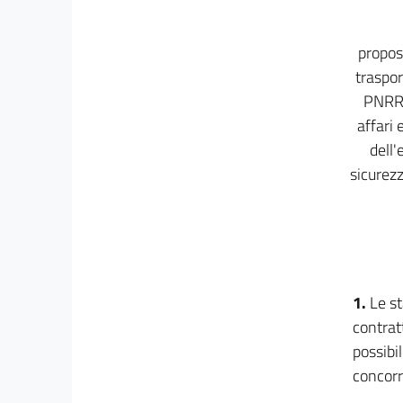
38
propost
39
trasport
40
PNRR, 
PARTE IV
affari 
DELLA PROGETTAZIONE
dell'
41
sicurezz
42
43
44
45
46
1.
Le st
47
contrat
LIBRO II
possibil
DELL'APPALTO
concorr
PARTE I
DEI CONTRATTI DI IMPORTO INFERIORE ALLE