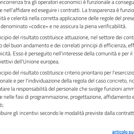
ncorrenza tra gli operatori economici è funzionale a conseguir
le nell'affidare ed eseguire i contratti. La trasparenza è funz
ità e celerità nella corretta applicazione delle regole del pres
 denominato «codice» e ne assicura la piena verificabilità.
incipio del risultato costituisce attuazione, nel settore dei contr
io del buon andamento e dei correlati principi di efficienza, ef
cità. Esso è perseguito nell'interesse della comunità e per i
biettivi dell'Unione europea.
incipio del risultato costituisce criterio prioritario per l'eserciz
ionale e per l'individuazione della regola del caso concreto, n
utare la responsabilità del personale che svolge funzioni amm
e nelle fasi di programmazione, progettazione, affidamento 
i;
ribuire gli incentivi secondo le modalità previste dalla contratt
articolo s