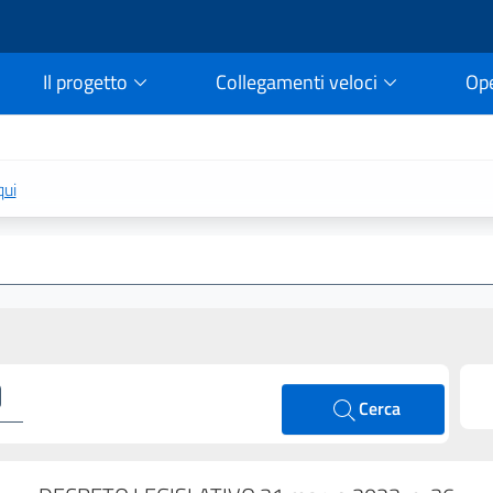
Il progetto
Collegamenti veloci
Op
rtale della legge vigent
qui
Cerca