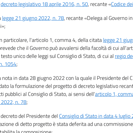
l
decreto legislativo 18 aprile 2016, n. 50
, recante «
Codice dei
a
legge 21 giugno 2022, n. 78
, recante «Delega al Governo in
i»;
in particolare, l'articolo 1, comma 4, della citata
legge 21 giug
revede che il Governo può avvalersi della facoltà di cui all'a
 testo unico delle leggi sul Consiglio di Stato, di cui al
regio de
n. 1054
;
a nota in data 28 giugno 2022 con la quale il Presidente del C
dato la formulazione del progetto di decreto legislativo recant
ti pubblici al Consiglio di Stato, ai sensi dell'
articolo 1, comma
 2022, n. 78
;
l decreto del Presidente del
Consiglio di Stato in data 4 luglio
azione di detto progetto è stata deferita ad una commissione
tabilita la composizione;