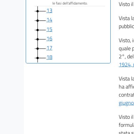
Visto i
le fasi dell'affidamento.
13
Vista l
14
pubblic
15
16
Visto, 
17
quale p
2°, del
18
1924, 
PARTE II
DELLA DIGITALIZZAZIONE DEL CICLO DI VITA
Vista l
DEI CONTRATTI
19
ha affi
contrat
20
giugno
21
22
Visto i
23
formul
24
stata s