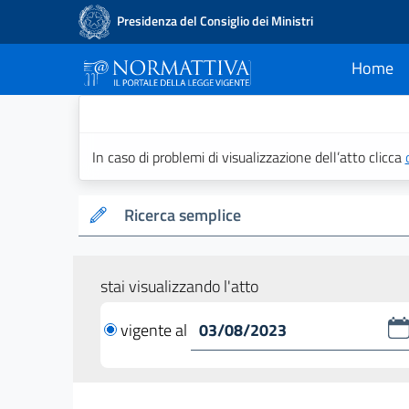
Presidenza del Consiglio dei Ministri
Home
current
Normattiva - Il po
In caso di problemi di visualizzazione dell’atto clicca
Ricerca semplice
stai visualizzando l'atto
vigente al