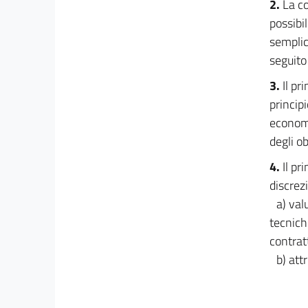
2.
La co
SOGLIE EUROPEE
possibi
48
semplic
49
seguito
50
3.
Il pr
51
princip
52
economi
53
degli o
54
4.
Il pr
55
discrez
PARTE II
a) val
DEGLI ISTITUTI E DELLE CLAUSOLE COMUNI
tecnich
56
contratt
57
b) att
58
59