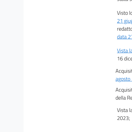
25
Visto l
26
21 giu
27
redatt
28
data 2
29
Vista l
30
16 dic
31
Acquisit
32
agosto 
33
Acquisi
34
della R
35
36
Vista l
PARTE III
2023;
DELLA PROGRAMMAZIONE
37