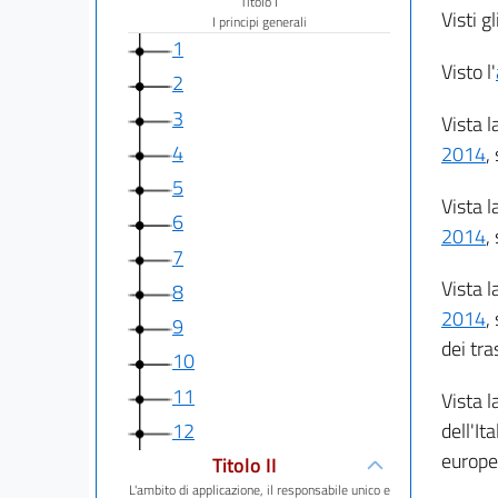
Titolo I
Visti gl
I principi generali
1
Visto l'
2
3
Vista l
4
2014
,
5
Vista l
6
2014
,
7
Vista l
8
2014
,
9
dei tra
10
11
Vista l
12
dell'It
europe
Titolo II
L'ambito di applicazione, il responsabile unico e