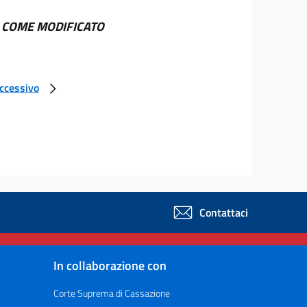
, COME MODIFICATO
uccessivo
Contattaci
In collaborazione con
Corte Suprema di Cassazione