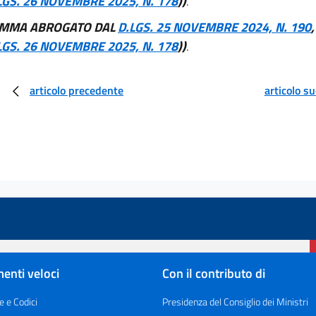
LGS. 26 NOVEMBRE 2025, N. 178
))
.
OMMA ABROGATO DAL
D.LGS. 25 NOVEMBRE 2024, N. 190
LGS. 26 NOVEMBRE 2025, N. 178
))
.
articolo precedente
articolo s
enti veloci
Con il contributo di
e e Codici
Presidenza del Consiglio dei Ministri