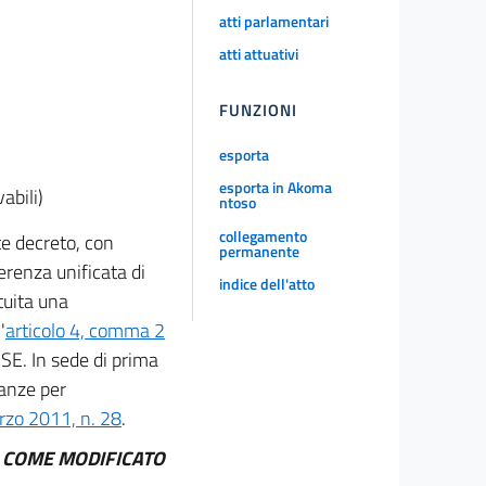
atti parlamentari
atti attuativi
FUNZIONI
esporta
esporta in Akoma
abili)
ntoso
collegamento
te decreto, con
permanente
erenza unificata di
indice dell'atto
ituita una
'
articolo 4, comma 2
GSE. In sede di prima
tanze per
arzo 2011, n. 28
.
, COME MODIFICATO