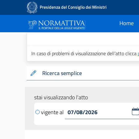
Presidenza del Consiglio dei Ministri
Home
current
Normattiva - Il po
In caso di problemi di visualizzazione dell’atto clicca
Ricerca semplice
stai visualizzando l'atto
vigente al