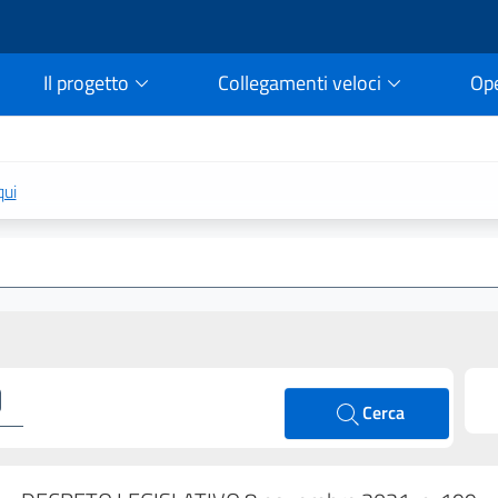
Il progetto
Collegamenti veloci
Op
rtale della legge vigent
qui
Cerca