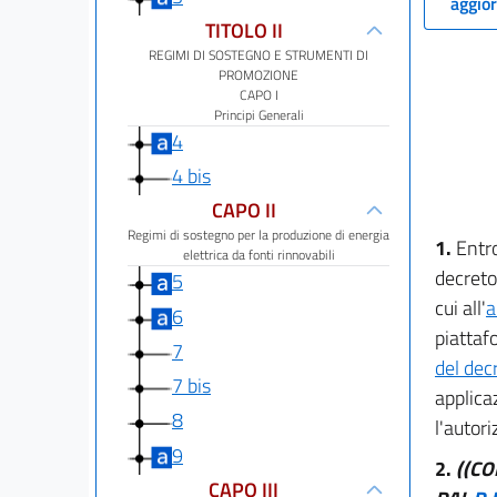
aggior
TITOLO II
REGIMI DI SOSTEGNO E STRUMENTI DI
PROMOZIONE
CAPO I
Principi Generali
4
4 bis
CAPO II
Regimi di sostegno per la produzione di energia
1.
Entro
elettrica da fonti rinnovabili
decreto
5
cui all'
a
6
piattafo
7
del dec
7 bis
applica
8
l'autori
9
2.
((C
CAPO III