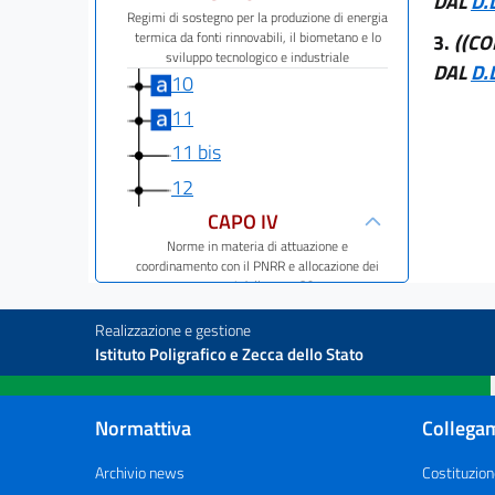
DAL
D.
Regimi di sostegno per la produzione di energia
termica da fonti rinnovabili, il biometano e lo
3.
((C
sviluppo tecnologico e industriale
DAL
D.
10
11
11 bis
12
CAPO IV
Norme in materia di attuazione e
coordinamento con il PNRR e allocazione dei
proventi delle aste CO2
13
Realizzazione e gestione
14
Istituto Poligrafico e Zecca dello Stato
15
CAPO V
Normattiva
Collegam
Progetti comuni e trasferimenti statistici
16
Archivio news
Costituzion