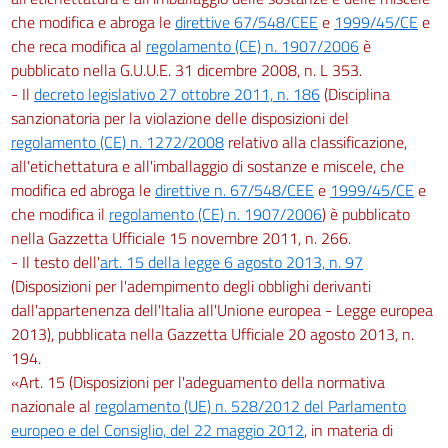
che modifica e abroga le
direttive 67/548/CEE
e
1999/45/CE
e
che reca modifica al
regolamento (CE) n. 1907/2006
è
pubblicato nella G.U.U.E. 31 dicembre 2008, n. L 353.
- Il
decreto legislativo 27 ottobre 2011, n. 186
(Disciplina
sanzionatoria per la violazione delle disposizioni del
regolamento (CE) n. 1272/2008
relativo alla classificazione,
all'etichettatura e all'imballaggio di sostanze e miscele, che
modifica ed abroga le
direttive n. 67/548/CEE
e
1999/45/CE
e
che modifica il
regolamento (CE) n. 1907/2006
) è pubblicato
nella Gazzetta Ufficiale 15 novembre 2011, n. 266.
- Il testo dell'
art. 15 della legge 6 agosto 2013, n. 97
(Disposizioni per l'adempimento degli obblighi derivanti
dall'appartenenza dell'Italia all'Unione europea - Legge europea
2013), pubblicata nella Gazzetta Ufficiale 20 agosto 2013, n.
194.
«Art. 15 (Disposizioni per l'adeguamento della normativa
nazionale al
regolamento (UE) n. 528/2012 del Parlamento
europeo e del Consiglio, del 22 maggio 2012
, in materia di