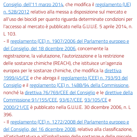
Consiglio, dell'11 marzo 2014
, che modifica il
regolamento (UE)
n. 528/2012
relativo alla messa a disposizione sul mercato e
all'uso dei biocidi per quanto riguarda determinate condizioni per
l'accesso al mercato è pubblicato nella G.U.U.E. 5 aprile 2014, n.
L 103.
- Il
regolamento (CE) n. 1907/2006 del Parlamento europeo e
del Consiglio, del 18 dicembre 2006
, concernente la
registrazione, la valutazione, l'autorizzazione e la restrizione
delle sostanze chimiche (REACH), che istituisce un'agenzia
europea per le sostanze chimiche, che modifica la
direttiva
1999/45/CE
e che abroga il
regolamento (CEE) n. 793/93 del
Consiglio
e il
regolamento (CE) n. 1488/94 della Commissione
,
nonché la
direttiva 76/769/CEE del Consiglio
e le
direttive della
Commissione 91/155/CEE
,
93/67/CEE
,
93/105/CE
e
2000/21/CE
è pubblicato nella G.U.U.E. 30 dicembre 2006, n. L
396.
- Il
regolamento (CE) n. 1272/2008 del Parlamento europeo e
del Consiglio, del 16 dicembre 2008
, relativo alla classificazione,
all'etichettatura e all'imballaggio delle sostanze e delle miscele