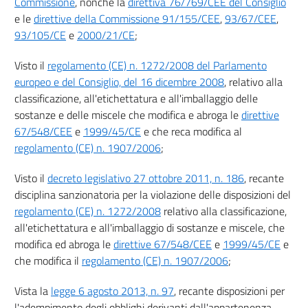
Commissione
, nonché la
direttiva 76/769/CEE del Consiglio
e le
direttive della Commissione 91/155/CEE
,
93/67/CEE
,
93/105/CE
e
2000/21/CE
;
Visto il
regolamento (CE) n. 1272/2008 del Parlamento
europeo e del Consiglio, del 16 dicembre 2008
, relativo alla
classificazione, all'etichettatura e all'imballaggio delle
sostanze e delle miscele che modifica e abroga le
direttive
67/548/CEE
e
1999/45/CE
e che reca modifica al
regolamento (CE) n. 1907/2006
;
Visto il
decreto legislativo 27 ottobre 2011, n. 186
, recante
disciplina sanzionatoria per la violazione delle disposizioni del
regolamento (CE) n. 1272/2008
relativo alla classificazione,
all'etichettatura e all'imballaggio di sostanze e miscele, che
modifica ed abroga le
direttive 67/548/CEE
e
1999/45/CE
e
che modifica il
regolamento (CE) n. 1907/2006
;
Vista la
legge 6 agosto 2013, n. 97
, recante disposizioni per
l'adempimento degli obblighi derivanti dall'appartenenza