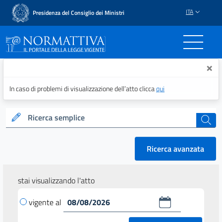
ITA
Presidenza del Consiglio dei Ministri
Normattiva - Il portale del
×
In caso di problemi di visualizzazione dell’atto clicca
qui
Ricerca semplice
cerca
Ricerca avanzata
stai visualizzando l'atto
vigente al