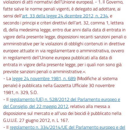
violazioni di atti normativi dell'Unione europea). - 1. Il Governo,
fatte salve le norme penali vigenti, è delegato ad adottare, ai
sensi dell'
art. 33 della legge 24 dicembre 2012, n. 234
, e
secondo i principi e criteri direttivi dell'art. 32, comma 1, lettera
d), della medesima legge, entro due anni dalla data di entrata in
vigore della presente legge, disposizioni recanti sanzioni penali o
amministrative per le violazioni di obblighi contenuti in direttive
europee attuate in via regolamentare o amministrativa, ovvero
in regolamenti dell'Unione europea pubblicati alla data di
entrata in vigore della presente legge, per i quali non sono già
previste sanzioni penali o amministrative.».
- La
legge 24 novembre 1981, n. 689
(Modifiche al sistema
penale) è pubblicata nella Gazzetta Ufficiale 30 novembre
1981, n. 329, S.O.
- Il
regolamento (UE) n. 528/2012 del Parlamento europeo e
del Consiglio, del 22 maggio 2012
, relativo alla messa a
disposizione sul mercato e all'uso dei biocidi è pubblicato nella
G.U.U.E. 27 giugno 2012, n. L 167.
- Il
regolamento n. 334/2014/UE del Parlamento europeo e del