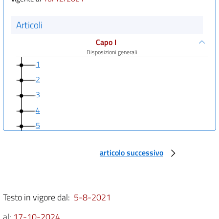
Articoli
Capo I
Disposizioni generali
1
2
3
4
5
Capo II
Contesto strategico e istituzionale
articolo successivo
6
7
8
Testo in vigore dal:
5-8-2021
9
al:
17-10-2024