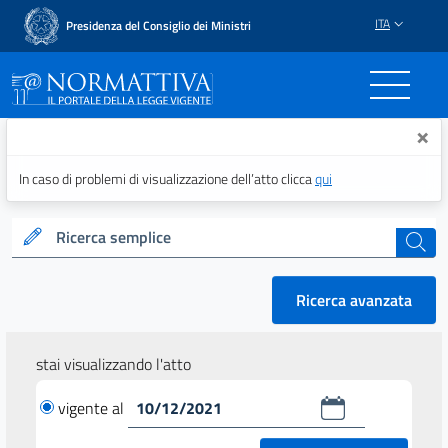
ITA
Presidenza del Consiglio dei Ministri
Normattiva - Il portale del
×
In caso di problemi di visualizzazione dell’atto clicca
qui
Ricerca semplice
cerca
Ricerca avanzata
stai visualizzando l'atto
vigente al