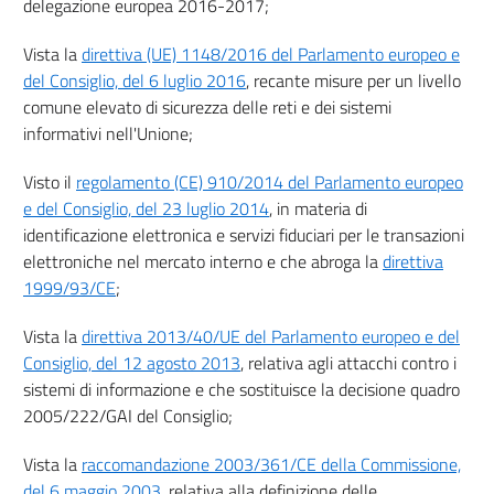
delegazione europea 2016-2017;
Capo VII
Vista la
direttiva (UE) 1148/2016 del Parlamento europeo e
Disposizioni finali
del Consiglio, del 6 luglio 2016
, recante misure per un livello
19
comune elevato di sicurezza delle reti e dei sistemi
20
informativi nell'Unione;
21
Visto il
regolamento (CE) 910/2014 del Parlamento europeo
22
e del Consiglio, del 23 luglio 2014
, in materia di
identificazione elettronica e servizi fiduciari per le transazioni
Allegati
elettroniche nel mercato interno e che abroga la
direttiva
Allegato I
1999/93/CE
;
Allegato I
Vista la
direttiva 2013/40/UE del Parlamento europeo e del
Allegato II
Consiglio, del 12 agosto 2013
, relativa agli attacchi contro i
Allegato II
sistemi di informazione e che sostituisce la decisione quadro
2005/222/GAI del Consiglio;
Allegato III
Allegato III
Vista la
raccomandazione 2003/361/CE della Commissione,
del 6 maggio 2003
, relativa alla definizione delle