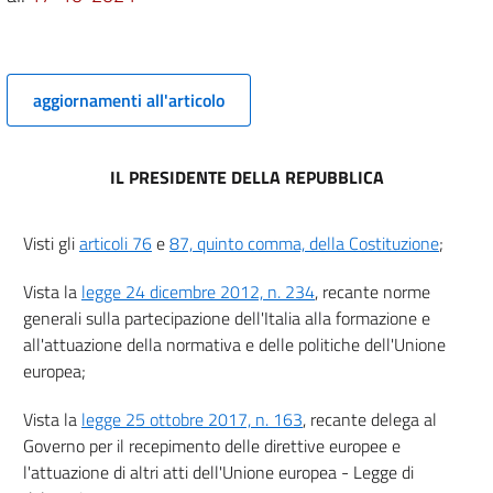
Capo III
Cooperazione
10
11
aggiornamenti all'articolo
Capo IV
Sicurezza della rete e dei sistemi informativi degli operatori di servizi
essenziali
IL PRESIDENTE DELLA REPUBBLICA
12
13
Visti gli
articoli 76
e
87, quinto comma, della Costituzione
;
Capo V
Sicurezza della rete e dei sistemi informativi dei fornitori di servizi digitali
Vista la
legge 24 dicembre 2012, n. 234
, recante norme
14
generali sulla partecipazione dell'Italia alla formazione e
15
all'attuazione della normativa e delle politiche dell'Unione
europea;
16
Capo VI
Vista la
legge 25 ottobre 2017, n. 163
, recante delega al
Normazione e notifica volontaria
Governo per il recepimento delle direttive europee e
17
l'attuazione di altri atti dell'Unione europea - Legge di
18