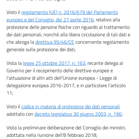
20
Visto il
regolamento (UE) n. 2016/679 del Parlamento
21
europeo e del Consiglio, del 27 aprile 2016
, relativo alla
protezione delle persone fisiche con riguardo al trattamento
22
dei dati personali, nonché alla libera circolazione di tali dati e
23
che abroga la
direttiva 95/46/CE
concernente regolamento
24
generale sulla protezione dei dati;
Sezione II
Vista la
legge 25 ottobre 2017, n. 163
, recante delega al
Sicurezza dei dati personali
Governo per il recepimento delle direttive europee e
25
l'attuazione di altri atti dell'Unione europea - Legge di
26
delegazione europea 2016-2017, e in particolare l'articolo
27
11;
Sezione III
Visto il
codice in materia di protezione dei dati personali
Responsabile della protezione dei dati
28
adottato con
decreto legislativo 30 giugno 2003, n. 196
;
29
Vista la preliminare deliberazione del Consiglio dei ministri,
30
adottata nella riunione dell'8 febbraio 2018;