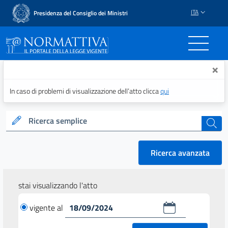
ITA
Presidenza del Consiglio dei Ministri
Normattiva - Il portale del
×
In caso di problemi di visualizzazione dell’atto clicca
qui
Ricerca semplice
cerca
Ricerca avanzata
stai visualizzando l'atto
vigente al