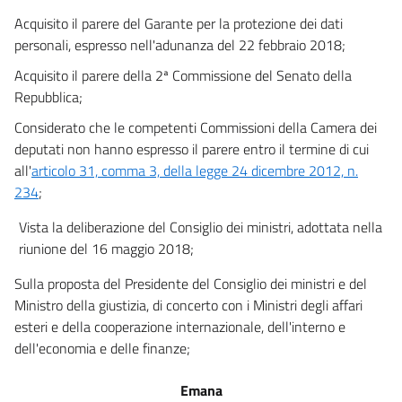
Capo IV
Acquisito il parere del Garante per la protezione dei dati
Trasferimento di dati personali verso paesi terzi o organizzazioni
personali, espresso nell'adunanza del 22 febbraio 2018;
internazionali
31
Acquisito il parere della 2ª Commissione del Senato della
32
Repubblica;
33
Considerato che le competenti Commissioni della Camera dei
deputati non hanno espresso il parere entro il termine di cui
34
all'
articolo 31, comma 3, della legge 24 dicembre 2012, n.
35
234
;
36
Vista la deliberazione del Consiglio dei ministri, adottata nella
Capo V
riunione del 16 maggio 2018;
Tutela e sanzioni amministrative
37
Sulla proposta del Presidente del Consiglio dei ministri e del
38
Ministro della giustizia, di concerto con i Ministri degli affari
esteri e della cooperazione internazionale, dell'interno e
39
dell'economia e delle finanze;
40
41
Emana