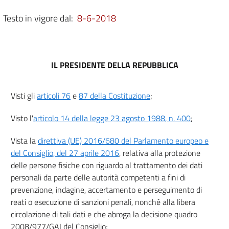
Capo II
Testo in vigore dal:
8-6-2018
Diritti dell'interessato
9
10
11
IL PRESIDENTE DELLA REPUBBLICA
12
13
Visti gli
articoli 76
e
87 della Costituzione
;
14
Visto l'
articolo 14 della legge 23 agosto 1988, n. 400
;
Capo III
Titolare del trattamento e responsabile del trattamento
Vista la
direttiva (UE) 2016/680 del Parlamento europeo e
Sezione I
del Consiglio, del 27 aprile 2016
, relativa alla protezione
Obblighi generali
15
delle persone fisiche con riguardo al trattamento dei dati
personali da parte delle autorità competenti a fini di
16
prevenzione, indagine, accertamento e perseguimento di
17
reati o esecuzione di sanzioni penali, nonché alla libera
18
circolazione di tali dati e che abroga la decisione quadro
2008/977/GAI del Consiglio;
19