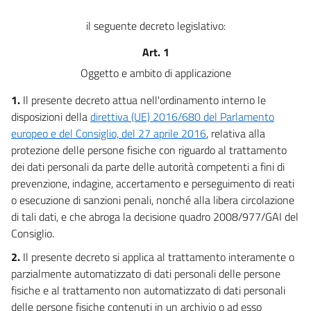
42
il seguente decreto legislativo:
Capo VI
Illeciti penali
Art. 1
43
Oggetto e ambito di applicazione
44
1.
Il presente decreto attua nell'ordinamento interno le
45
disposizioni della
direttiva (UE) 2016/680 del Parlamento
46
europeo e del Consiglio, del 27 aprile 2016
, relativa alla
Capo VII
protezione delle persone fisiche con riguardo al trattamento
Disposizioni integrative sui trattamenti
dei dati personali da parte delle autorità competenti a fini di
delle Forze di polizia
prevenzione, indagine, accertamento e perseguimento di reati
47
o esecuzione di sanzioni penali, nonché alla libera circolazione
48
di tali dati, e che abroga la decisione quadro 2008/977/GAI del
Capo VIII
Consiglio.
Disposizioni di coordinamento e abrogazioni
2.
Il presente decreto si applica al trattamento interamente o
49
parzialmente automatizzato di dati personali delle persone
50
fisiche e al trattamento non automatizzato di dati personali
delle persone fisiche contenuti in un archivio o ad esso