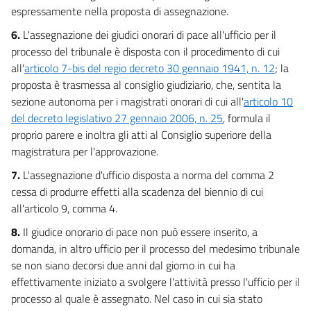
espressamente nella proposta di assegnazione.
30 quinquies
30 sexies
6.
L'assegnazione dei giudici onorari di pace all'ufficio per il
processo del tribunale è disposta con il procedimento di cui
30 septies
all'
articolo 7-bis del regio decreto 30 gennaio 1941, n. 12
; la
31
proposta è trasmessa al consiglio giudiziario, che, sentita la
31 bis
sezione autonoma per i magistrati onorari di cui all'
articolo 10
del decreto legislativo 27 gennaio 2006, n. 25
, formula il
31 ter
proprio parere e inoltra gli atti al Consiglio superiore della
31 quater
magistratura per l'approvazione.
Capo XII
7.
L'assegnazione d'ufficio disposta a norma del comma 2
Disposizioni transitorie e finali
cessa di produrre effetti alla scadenza del biennio di cui
32
all'articolo 9, comma 4.
33
8.
Il giudice onorario di pace non può essere inserito, a
34
domanda, in altro ufficio per il processo del medesimo tribunale
35
se non siano decorsi due anni dal giorno in cui ha
effettivamente iniziato a svolgere l'attività presso l'ufficio per il
processo al quale è assegnato. Nel caso in cui sia stato