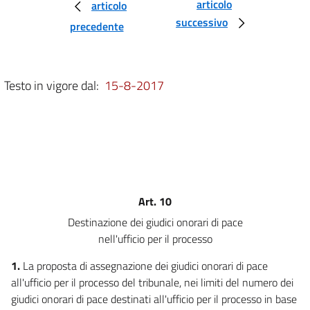
6
articolo
articolo
successivo
7
precedente
Capo III
Dell'organizzazione dell'ufficio del giudice di pace. Delle funzioni e dei compiti
dei giudici onorari di pace
Testo in vigore dal:
15-8-2017
8
9
10
11
12
13
Art. 10
14
Destinazione dei giudici onorari di pace
Capo IV
nell'ufficio per il processo
Delle funzioni e dei compiti dei vice procuratori onorari
1.
La proposta di assegnazione dei giudici onorari di pace
15
all'ufficio per il processo del tribunale, nei limiti del numero dei
16
giudici onorari di pace destinati all'ufficio per il processo in base