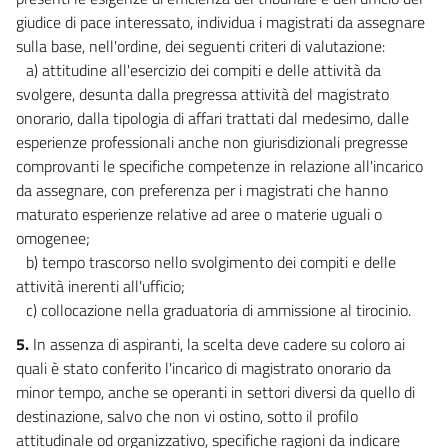
24
giudice di pace interessato, individua i magistrati da assegnare
25
sulla base, nell'ordine, dei seguenti criteri di valutazione:
26
a) attitudine all'esercizio dei compiti e delle attività da
svolgere, desunta dalla pregressa attività del magistrato
Capo X
onorario, dalla tipologia di affari trattati dal medesimo, dalle
Dell'ampliamento della competenza dell'ufficio del giudice di pace
27
esperienze professionali anche non giurisdizionali pregresse
comprovanti le specifiche competenze in relazione all'incarico
28
da assegnare, con preferenza per i magistrati che hanno
Capo XI
maturato esperienze relative ad aree o materie uguali o
Disposizioni relative ai magistrati onorari in servizio
omogenee;
29
b) tempo trascorso nello svolgimento dei compiti e delle
29 bis
attività inerenti all'ufficio;
29 ter
c) collocazione nella graduatoria di ammissione al tirocinio.
30
5.
In assenza di aspiranti, la scelta deve cadere su coloro ai
quali è stato conferito l'incarico di magistrato onorario da
30 bis
minor tempo, anche se operanti in settori diversi da quello di
30 ter
destinazione, salvo che non vi ostino, sotto il profilo
30 quater
attitudinale od organizzativo, specifiche ragioni da indicare