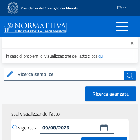
ITA
Presidenza del Consiglio dei Ministri
Normattiva - Il portale del
×
In caso di problemi di visualizzazione dell’atto clicca
qui
Ricerca semplice
cerca
Ricerca avanzata
stai visualizzando l'atto
vigente al