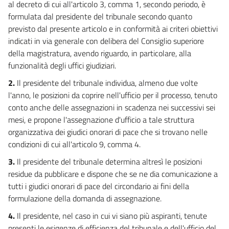
17
al decreto di cui all'articolo 3, comma 1, secondo periodo, è
Capo V
formulata dal presidente del tribunale secondo quanto
Della conferma nell'incarico
previsto dal presente articolo e in conformità ai criteri obiettivi
18
indicati in via generale con delibera del Consiglio superiore
della magistratura, avendo riguardo, in particolare, alla
Capo VI
Dell'astensione e della ricusazione
funzionalità degli uffici giudiziari.
19
2.
Il presidente del tribunale individua, almeno due volte
Capo VII
l'anno, le posizioni da coprire nell'ufficio per il processo, tenuto
Dei doveri del magistrato onorario, della decadenza, della dispensa e della
conto anche delle assegnazioni in scadenza nei successivi sei
revoca
mesi, e propone l'assegnazione d'ufficio a tale struttura
20
organizzativa dei giudici onorari di pace che si trovano nelle
21
condizioni di cui all'articolo 9, comma 4.
Capo VIII
3.
Il presidente del tribunale determina altresì le posizioni
Delle riunioni periodiche e della formazione permanente
residue da pubblicare e dispone che se ne dia comunicazione a
22
tutti i giudici onorari di pace del circondario ai fini della
Capo IX
formulazione della domanda di assegnazione.
Delle indennità e del regime previdenziale e assistenziale
23
4.
Il presidente, nel caso in cui vi siano più aspiranti, tenute
presenti le esigenze di efficienza del tribunale e dell'ufficio del