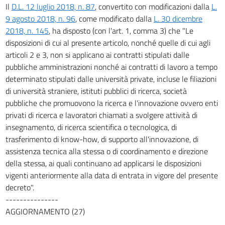
Il
D.L. 12 luglio 2018, n. 87
, convertito con modificazioni dalla
L.
49
9 agosto 2018, n. 96
, come modificato dalla
L. 30 dicembre
50
2018, n. 145
, ha disposto (con l'art. 1, comma 3) che "Le
Capo VII
disposizioni di cui al presente articolo, nonché quelle di cui agli
Disposizioni finali
articoli 2 e 3, non si applicano ai contratti stipulati dalle
51
pubbliche amministrazioni nonché ai contratti di lavoro a tempo
52
determinato stipulati dalle università private, incluse le filiazioni
di università straniere, istituti pubblici di ricerca, società
53
pubbliche che promuovono la ricerca e l'innovazione ovvero enti
54
privati di ricerca e lavoratori chiamati a svolgere attività di
55
insegnamento, di ricerca scientifica o tecnologica, di
trasferimento di know-how, di supporto all'innovazione, di
56
assistenza tecnica alla stessa o di coordinamento e direzione
57
della stessa, ai quali continuano ad applicarsi le disposizioni
vigenti anteriormente alla data di entrata in vigore del presente
decreto".
---------------
AGGIORNAMENTO (27)