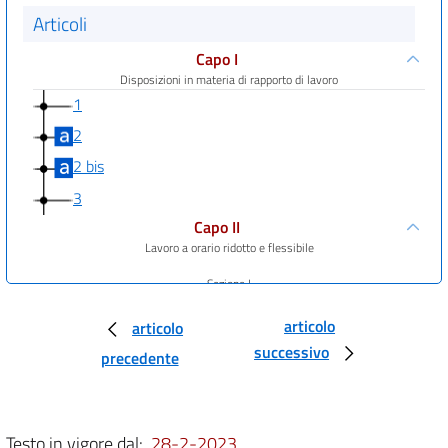
Articoli
Capo I
Disposizioni in materia di rapporto di lavoro
1
2
2 bis
3
Capo II
Lavoro a orario ridotto e flessibile
Sezione I
Lavoro a tempo parziale
4
articolo
articolo
successivo
5
precedente
6
7
Testo in vigore dal:
28-2-2023