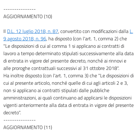
45
---------------
46
AGGIORNAMENTO (10)
47
Il
D.L. 12 luglio 2018, n. 87
, convertito con modificazioni dalla
L.
((Capo V-bis
9 agosto 2018, n. 96
, ha disposto (con l'art. 1, comma 2) che
Tutela del lavoro tramite piattaforme digitali
"Le disposizioni di cui al comma 1 si applicano ai contratti di
))
47 bis
lavoro a tempo determinato stipulati successivamente alla data
di entrata in vigore del presente decreto, nonché ai rinnovi e
47 ter
alle proroghe contrattuali successivi al 31 ottobre 2018".
47 quater
Ha inoltre disposto (con l'art. 1, comma 3) che "Le disposizioni di
47 quinquies
cui al presente articolo, nonché quelle di cui agli articoli 2 e 3,
non si applicano ai contratti stipulati dalle pubbliche
47 sexies
amministrazioni, ai quali continuano ad applicarsi le disposizioni
47 septies
vigenti anteriormente alla data di entrata in vigore del presente
47 octies
decreto".
---------------
Capo VI
AGGIORNAMENTO (11)
Lavoro accessorio
48