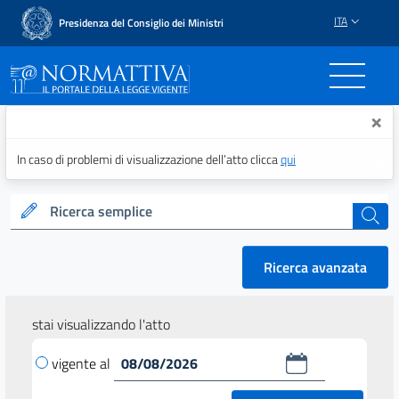
ITA
Presidenza del Consiglio dei Ministri
Normattiva - Il portale del
×
In caso di problemi di visualizzazione dell’atto clicca
qui
Ricerca semplice
cerca
Ricerca avanzata
stai visualizzando l'atto
vigente al