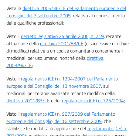
Vista la
direttiva 2005/36/CE del Parlamento europeo e del
Consiglio, del 7 settembre 2005
, relativa al riconoscimento
delle qualifiche professionali;
Visto il
decreto legislativo 24 aprile 2006, n. 219
, recante
attuazione della
direttiva 2001/83/CE
(e successive direttive
di modifica) relative a un codice comunitario concernente i
medicinali per uso umano, nonché della
direttiva
2003/94/CE
;
Visto il
regolamento (CE) n. 1394/2007 del Parlamento
europeo e del Consiglio, del 13 novembre 2007
, sui
medicinali per terapie avanzate recante modifica della
direttiva 2001/83/CE
e del
regolamento (CE) n. 726/2004
;
Visto il
regolamento (CE) n. 987/2009 del Parlamento
europeo e del Consiglio, del 16 settembre 2009
, che
stabilisce le modalità di applicazione del
regolamento (CE) n.
883/2004
relativo al coordinamento dei sistemi di sicurezza