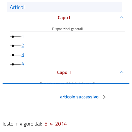
Articoli
Capo I
Disposizioni generali
1
2
3
4
Capo II
Garanzie e mezzi di tutela dei pazienti
5
articolo successivo
6
7
Capo III
Testo in vigore dal:
5-4-2014
Rimborso dei costi dell'assistenza sanitaria transfrontaliera