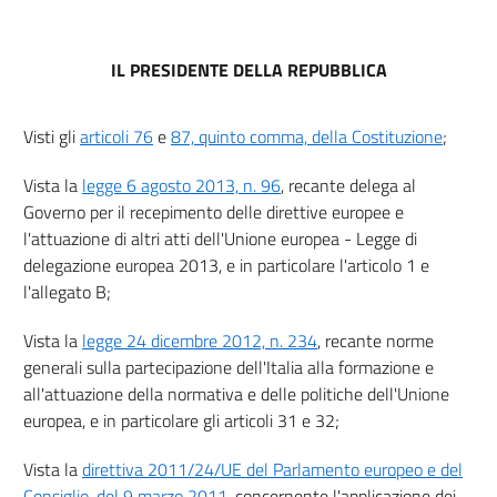
8
9
IL PRESIDENTE DELLA REPUBBLICA
10
Capo IV
Visti gli
articoli 76
e
87, quinto comma, della Costituzione
;
Cooperazione in materia di assistenza sanitaria
Vista la
legge 6 agosto 2013, n. 96
, recante delega al
11
Governo per il recepimento delle direttive europee e
12
l'attuazione di altri atti dell'Unione europea - Legge di
13
delegazione europea 2013, e in particolare l'articolo 1 e
14
l'allegato B;
15
Vista la
legge 24 dicembre 2012, n. 234
, recante norme
16
generali sulla partecipazione dell'Italia alla formazione e
all'attuazione della normativa e delle politiche dell'Unione
Capo V
europea, e in particolare gli articoli 31 e 32;
Disposizioni finali
17
Vista la
direttiva 2011/24/UE del Parlamento europeo e del
Consiglio, del 9 marzo 2011
, concernente l'applicazione dei