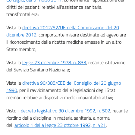
18
diritti dei pazienti relativi all'assistenza sanitaria
19
transfrontaliera;
Allegati
Vista la
direttiva 2012/52/UE della Commissione, del 20
dicembre 2012
, comportante misure destinate ad agevolare
Allegato
il riconoscimento delle ricette mediche emesse in un altro
Allegato
Stato membro;
Vista la
legge 23 dicembre 1978, n. 833
, recante istituzione
del Servizio Sanitario Nazionale;
Vista la
direttiva 90/385/CEE del Consiglio, del 20 giugno
1990
, per il ravvicinamento delle legislazioni degli Stati
membri relative ai dispositivi medici impiantabili attivi;
Visto il
decreto legislativo 30 dicembre 1992, n. 502
, recante
riordino della disciplina in materia sanitaria, a norma
dell'
articolo 1 della legge 23 ottobre 1992, n. 421
;