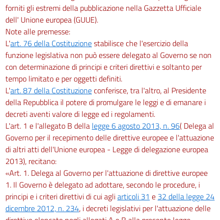
forniti gli estremi della pubblicazione nella Gazzetta Ufficiale
dell' Unione europea (GUUE).
Note alle premesse:
L'
art. 76 della Costituzione
stabilisce che l'esercizio della
funzione legislativa non può essere delegato al Governo se non
con determinazione di principi e criteri direttivi e soltanto per
tempo limitato e per oggetti definiti.
L'
art. 87 della Costituzione
conferisce, tra l'altro, al Presidente
della Repubblica il potere di promulgare le leggi e di emanare i
decreti aventi valore di legge ed i regolamenti.
L'art. 1 e l'allegato B della
legge 6 agosto 2013, n. 96
( Delega al
Governo per il recepimento delle direttive europee e l'attuazione
di altri atti dell'Unione europea - Legge di delegazione europea
2013), recitano:
«Art. 1. Delega al Governo per l'attuazione di direttive europee
1. Il Governo è delegato ad adottare, secondo le procedure, i
principi e i criteri direttivi di cui agli
articoli 31
e
32 della legge 24
dicembre 2012, n. 234
, i decreti legislativi per l'attuazione delle
direttive elencate negli allegati A e B alla presente legge.