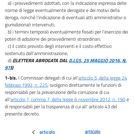
a) i provvedimenti adottati, con la indicazione espressa delle
13
norme di legge eventualmente derogate e dei motivi della
14
deroga, nonché l'indicazione di eventuali atti amministrativi o
15
giurisdizionali intervenuti;
b) i termini temporali eventualmente fissati per l'esercizio dei
15 bis
poteri di adozione dei provvedimenti straordinari;
15 ter
c) il costo previsto degli interventi e il costo effettivo
16
sostenuto dall'amministrazione;
d)
((LETTERA ABROGATA DAL
D.LGS. 25 MAGGIO 2016, N.
17
97
))
.
18
1-bis.
I Commissari delegati di cui all'
articolo 5, della legge 24
19
febbraio 1992, n. 225
, svolgono direttamente le funzioni di
20
responsabili per la prevenzione della corruzione di cui
21
all'
articolo 1, comma 7, della legge 6 novembre 2012, n. 190
e
di responsabili per la trasparenza di cui all' articolo 43 del
22
presente decreto.
23
23 bis
articolo
articolo