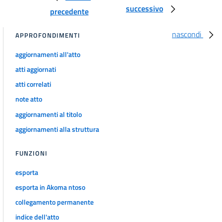
24
successivo
precedente
25
26
nascondi
APPROFONDIMENTI
27
aggiornamenti all'atto
28
atti aggiornati
Capo III
atti correlati
Obblighi di pubblicazione concernenti l'uso delle risorse pubbliche
note atto
29
aggiornamenti al titolo
30
aggiornamenti alla struttura
31
FUNZIONI
Capo IV
esporta
Obblighi di pubblicazione concernenti le prestazioni offerte e i
servizi erogati
esporta in Akoma ntoso
32
collegamento permanente
33
indice dell'atto