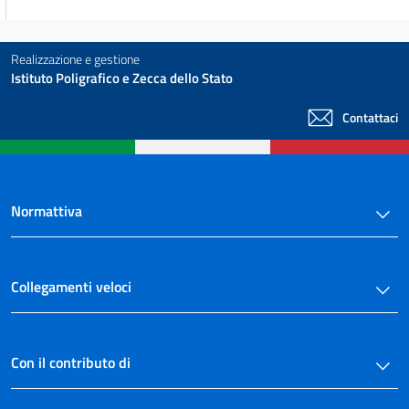
34
35
Realizzazione e gestione
36
Istituto Poligrafico e Zecca dello Stato
Capo V
Contattaci
Obblighi di pubblicazione in settori speciali
37
38
39
Normattiva
40
41
Collegamenti veloci
42
Capo VI
Vigilanza sull'attuazione delle disposizioni e sanzioni
Con il contributo di
43
44