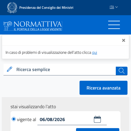
ITA
Presidenza del Consiglio dei Ministri
Normattiva - Il portale del
×
In caso di problemi di visualizzazione dell’atto clicca
qui
Ricerca semplice
cerca
Ricerca avanzata
stai visualizzando l'atto
vigente al