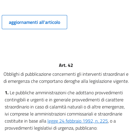
5 ter
((Capo I-ter
aggiornamenti all'articolo
Pubblicazione dei dati, delle informazioni e dei documenti))
6
7
7 bis
8
Art. 42
9
Obblighi di pubblicazione concernenti gli interventi straordinari e
9 bis
di emergenza che comportano deroghe alla legislazione vigente.
10
1.
Le pubbliche amministrazioni che adottano provvedimenti
11
contingibili e urgenti e in generale provvedimenti di carattere
12
straordinario in caso di calamità naturali o di altre emergenze,
Capo II
ivi comprese le amministrazioni commissariali e straordinarie
costituite in base alla
legge 24 febbraio 1992, n. 225
, o a
Obblighi di pubblicazione concernenti l'organizzazione e l'attività
provvedimenti legislativi di urgenza, pubblicano:
delle pubbliche amministrazioni