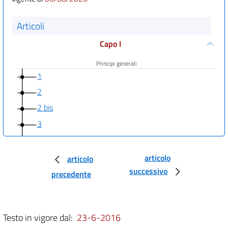
Articoli
Capo I
Principi generali
1
2
2 bis
3
4
4 bis
articolo
articolo
((Capo I-bis
successivo
precedente
Diritto di accesso a dati e documenti))
5
Testo in vigore dal:
23-6-2016
5 bis