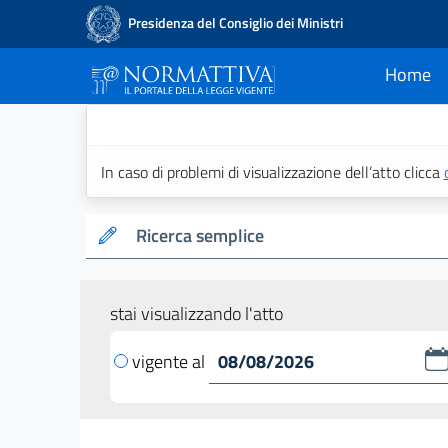
Presidenza del Consiglio dei Ministri
Home
current
Normattiva - Il po
In caso di problemi di visualizzazione dell’atto clicca
Ricerca semplice
stai visualizzando l'atto
vigente al