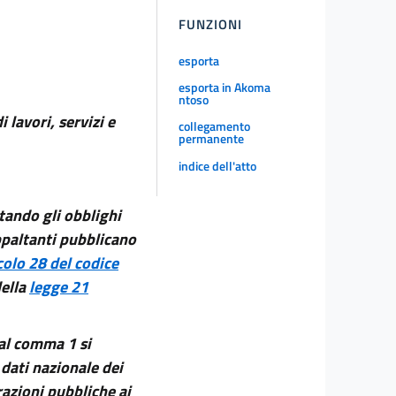
FUNZIONI
esporta
esporta in Akoma
ntoso
 lavori, servizi e
collegamento
permanente
indice dell'atto
tando gli obblighi
appaltanti pubblicano
colo 28 del codice
della
legge 21
i al comma 1 si
 dati nazionale dei
razioni pubbliche ai