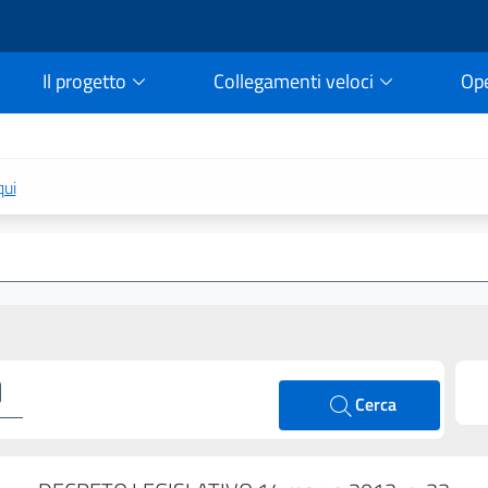
Il progetto
Collegamenti veloci
Op
rtale della legge vigent
qui
Cerca