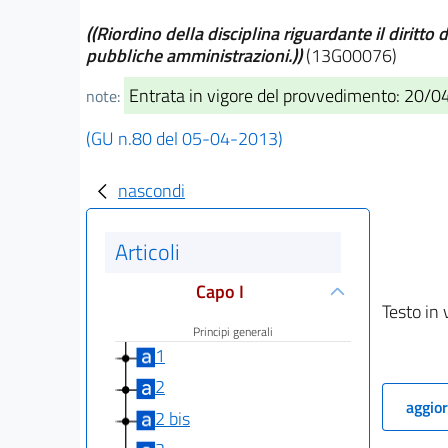
((Riordino della disciplina riguardante il diritto
pubbliche amministrazioni.))
(13G00076)
Entrata in vigore del provvedimento: 20/
note:
(GU n.80 del 05-04-2013)
nascondi
Articoli
Capo I
Testo in 
Principi generali
1
2
aggior
2 bis