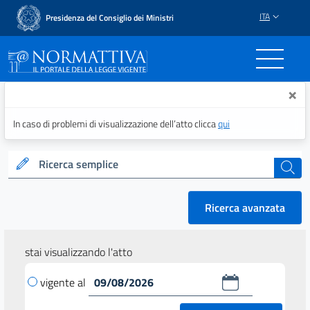
ITA
Presidenza del Consiglio dei Ministri
Normattiva - Il portale del
×
In caso di problemi di visualizzazione dell’atto clicca
qui
Ricerca semplice
cerca
Ricerca avanzata
stai visualizzando l'atto
vigente al