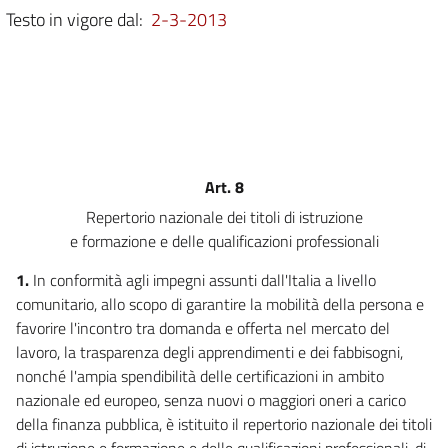
Testo in vigore dal:
2-3-2013
Repertorio nazionale dei titoli di istruzione e formazione e delle
qualificazioni professionali
8
Capo IV
Monitoraggio e valutazione di sistema
9
Art. 8
Capo V
Repertorio nazionale dei titoli di istruzione
Disposizioni finali
e formazione e delle qualificazioni professionali
10
1.
In conformità agli impegni assunti dall'Italia a livello
11
comunitario, allo scopo di garantire la mobilità della persona e
favorire l'incontro tra domanda e offerta nel mercato del
lavoro, la trasparenza degli apprendimenti e dei fabbisogni,
nonché l'ampia spendibilità delle certificazioni in ambito
nazionale ed europeo, senza nuovi o maggiori oneri a carico
della finanza pubblica, è istituito il repertorio nazionale dei titoli
di istruzione e formazione e delle qualificazioni professionali, di