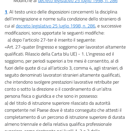
Modifiche al
decreto legislativo 25 luglio 1998, n. 286
1
. Al testo unico delle disposizioni concernenti la disciplina
dell'immigrazione e norme sulla condizione dello straniero di
cui al
decreto legislativo 25 luglio 1998, n. 286
, e successive
modificazioni, sono apportate le seguenti modifiche:
a) dopo l'articolo 27-ter è inserito il seguente:
«Art. 27-quater (Ingresso e soggiorno per lavoratori altamente
qualificati. Rilascio della Carta blu UE) - 1. L'ingresso ed il
soggiorno, per periodi superiori a tre mesi è consentito, al di
fuori delle quote di cui all'articolo 3, comma 4, agli stranieri, di
seguito denominati lavoratori stranieri altamente qualificati,
che intendono svolgere prestazioni lavorative retribuite per
conto o sotto la direzione o il coordinamento di un'altra
persona fisica o giuridica e che sono in possesso:
a) del titolo di istruzione superiore rilasciato da autorità
competente nel Paese dove è stato conseguito che attesti il
completamento di un percorso di istruzione superiore di durata
almeno triennale e della relativa qualifica professionale
superiore, come rientrante nei livelli 1, 2 e 3 della