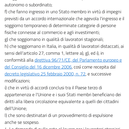
autonomo o subordinato;
f) che fanno ingresso in uno Stato membro in virtù di impegni
previsti da un accordo internazionale che agevola l'ingresso e il
soggiorno temporaneo di determinate categorie di persone
fisiche connesse al commercio e agli investimenti;
g) che soggiornano in qualità di lavoratori stagionali;
h) che soggiornano in Italia, in qualità di lavoratori distaccati, ai
sensi dell'articolo 27, comma 1, lettere a), g), ed i), in
conformità alla
direttiva 96/71/CE, del Parlamento europeo e
del Consiglio del 16 dicembre 2006
, così come recepita dal
decreto legislativo 25 febbraio 2000, n. 72
, e successive
modificazioni;
i) che in virtù di accordi conclusi tra il Paese terzo di
appartenenza e l'Unione e i suoi Stati membri beneficiano dei
diritti alla libera circolazione equivalente a quelli dei cittadini
dell'Unione;
l) che sono destinatari di un provvedimento di espulsione
anche se sospeso.
4. La domanda di nulla osta al lavoro per i lavoratori stranieri