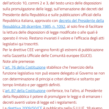
dell'articolo 10, commi 2 e 3, del testo unico delle disposizioni
sulla promulgazione delle leggi, sull'emanazione dei decreti del
Presidente della Repubblica e sulle pubblicazioni ufficiali della
Repubblica italiana, approvato con
decreto del Presidente della
Repubblica 28 dicembre 1985, n. 1092
, al solo fine di facilitare
la lettura delle disposizioni di legge modificate o alle quali è
operato il rinvio. Restano invariati il valore e l'efficacia degli atti
legislativi qui trascritti.
Per le direttive CEE vengono forniti gli estremi di pubblicazione
nella Gazzetta Ufficiale delle Comunità europee (GUCE).
Note alle premesse:
L'
art. 76 della Costituzione
stabilisce che l'esercizio della
funzione legislativa non può essere delegato al Governo se non
con determinazione di principi e criteri direttivi e soltanto per
tempo limitato e per oggetti definiti.
L'
art. 87 della Costituzione
conferisce, tra l'altro, al Presidente
della Repubblica il potere di promulgare le leggi e di emanare i
decreti aventi valore di legge ed i regolamenti.
La
direttiva 2009/50/CE
è pubblicata nella G.U.U.E. 18 giugno