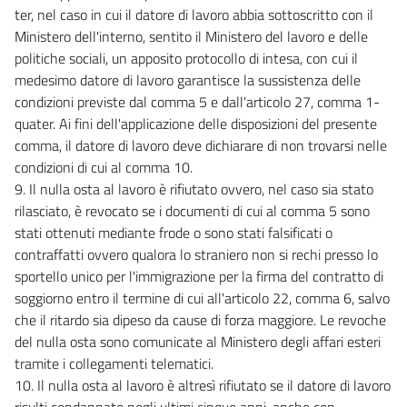
ter, nel caso in cui il datore di lavoro abbia sottoscritto con il
Ministero dell'interno, sentito il Ministero del lavoro e delle
politiche sociali, un apposito protocollo di intesa, con cui il
medesimo datore di lavoro garantisce la sussistenza delle
condizioni previste dal comma 5 e dall'articolo 27, comma 1-
quater. Ai fini dell'applicazione delle disposizioni del presente
comma, il datore di lavoro deve dichiarare di non trovarsi nelle
condizioni di cui al comma 10.
9. Il nulla osta al lavoro è rifiutato ovvero, nel caso sia stato
rilasciato, è revocato se i documenti di cui al comma 5 sono
stati ottenuti mediante frode o sono stati falsificati o
contraffatti ovvero qualora lo straniero non si rechi presso lo
sportello unico per l'immigrazione per la firma del contratto di
soggiorno entro il termine di cui all'articolo 22, comma 6, salvo
che il ritardo sia dipeso da cause di forza maggiore. Le revoche
del nulla osta sono comunicate al Ministero degli affari esteri
tramite i collegamenti telematici.
10. Il nulla osta al lavoro è altresì rifiutato se il datore di lavoro
risulti condannato negli ultimi cinque anni, anche con