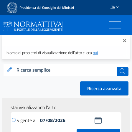
ITA
Presidenza del Consiglio dei Ministri
Normattiva - Il portale del
×
In caso di problemi di visualizzazione dell’atto clicca
qui
Ricerca semplice
cerca
Ricerca avanzata
stai visualizzando l'atto
vigente al