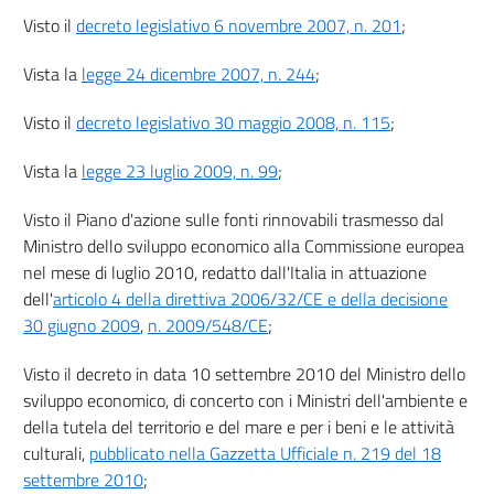
NEI TRASPORTI
Visto il
decreto legislativo 6 novembre 2007, n. 201
;
33
Titolo VI
Vista la
legge 24 dicembre 2007, n. 244
;
GARANZIE DI ORIGINE, TRASFERIMENTI STATISTICI E PROGETTI COMUNI
Visto il
decreto legislativo 30 maggio 2008, n. 115
;
34
35
Vista la
legge 23 luglio 2009, n. 99
;
36
Visto il Piano d'azione sulle fonti rinnovabili trasmesso dal
37
Ministro dello sviluppo economico alla Commissione europea
Titolo VII
nel mese di luglio 2010, redatto dall'Italia in attuazione
dell'
articolo 4 della direttiva 2006/32/CE e della decisione
SOSTENIBILITÀ DI BIOCARBURANTI E BIOLIQUIDI
30 giugno 2009
,
n. 2009/548/CE
;
38
39
Visto il decreto in data 10 settembre 2010 del Ministro dello
sviluppo economico, di concerto con i Ministri dell'ambiente e
Titolo VIII
della tutela del territorio e del mare e per i beni e le attività
MONITORAGGIO, CONTROLLO E RELAZIONE
culturali,
pubblicato nella Gazzetta Ufficiale n. 219 del 18
settembre 2010
;