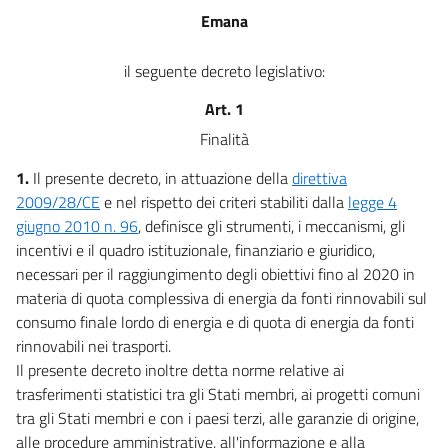
Allegati
Emana
Allegato 1
il seguente decreto legislativo:
Allegato 1
Art. 1
Allegato 2
Allegato 2
Finalità
Allegato 3
1.
Il presente decreto, in attuazione della
direttiva
Allegato 3
2009/28/CE
e nel rispetto dei criteri stabiliti dalla
legge 4
giugno 2010 n. 96
, definisce gli strumenti, i meccanismi, gli
Allegato 4
incentivi e il quadro istituzionale, finanziario e giuridico,
Allegato 4
necessari per il raggiungimento degli obiettivi fino al 2020 in
materia di quota complessiva di energia da fonti rinnovabili sul
consumo finale lordo di energia e di quota di energia da fonti
rinnovabili nei trasporti.
Il presente decreto inoltre detta norme relative ai
trasferimenti statistici tra gli Stati membri, ai progetti comuni
tra gli Stati membri e con i paesi terzi, alle garanzie di origine,
alle procedure amministrative, all'informazione e alla