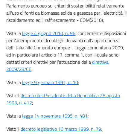
RETE DEL GAS NATURALE
Parlamento europeo sui criteri di sostenibilità relativamente
20
all'uso di fonti da biomassa solida e gassosa per l'elettricità, il
21
riscaldamento ed il raffrescamento - COM(2010);
Capo III
Vista la
legge 4 giugno 2010, n. 96
, concernente disposizioni
RETI DI TELERISCALDAMENTO E TELERAFFRESCAMENTO
per l'adempimento di obblighi derivanti dall'appartenenza
22
dell'Italia alle Comunità europee - Legge comunitaria 2009,
Titolo V
ed in particolare l'articolo 17, comma 1, con il quale sono
dettati criteri direttivi per l'attuazione della
direttiva
REGIMI DI SOSTEGNO
2009/28/CE
;
Vista la
legge 9 gennaio 1991, n. 10
;
Capo I
PRINCIPI GENERALI
Visto il
decreto del Presidente della Repubblica 26 agosto
23
1993, n. 412
;
Capo II
Vista la
legge 14 novembre 1995, n. 481
;
REGIMI DI SOSTEGNO PER LA PRODUZIONE DI ENERGIA
ELETTRICA
Visto il
decreto legislativo 16 marzo 1999, n. 79
;
DA FONTI