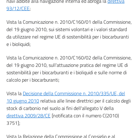
navi adibite alla navigazione interna ed abroga la
direttiva
Titolo III
93/12/CEE
;
INFORMAZIONE E FORMAZIONE
Vista la Comunicazione n. 2010/C160/01 della Commissione,
14
del 19 giugno 2010, sui sistemi volontari e i valori standard
15
da utilizzare nel regime UE di sostenibilità per i biocarburanti
Titolo IV
e i bioliquidi;
RETI ENERGETICHE
Vista la Comunicazione n. 2010/C160/02 della Commissione,
del 19 giugno 2010, sull'attuazione pratica del regime UE di
Capo I
sostenibilità per i biocarburanti e i bioliquidi e sulle norme di
calcolo per i biocarburanti;
RETE ELETTRICA
16
Vista la
Decisione della Commissione n. 2010/335/UE, del
17
10 giugno 2010
relativa alle linee direttrici per il calcolo degli
stock di carbonio nel suolo ai fini dell'allegato V della
18
direttiva 2009/28/CE
[notificata con il numero C(2010)
19
3751];
Capo II
Vista la Relazione della Commissione al Consiglio e al