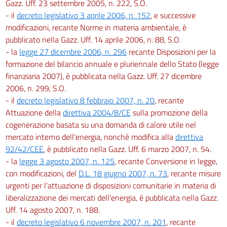
Gazz. Uff. 23 settembre 2005, n. 222, S.O.
- il
decreto legislativo 3 aprile 2006, n. 152
, e successive
modificazioni, recante Norme in materia ambientale, è
pubblicato nella Gazz. Uff. 14 aprile 2006, n. 88, S.O.
- la
legge 27 dicembre 2006, n. 296
recante Disposizioni per la
formazione del bilancio annuale e pluriennale dello Stato (legge
finanziaria 2007), è pubblicata nella Gazz. Uff. 27 dicembre
2006, n. 299, S.O.
- il
decreto legislativo 8 febbraio 2007, n. 20
, recante
Attuazione della
direttiva 2004/8/CE
sulla promozione della
cogenerazione basata su una domanda di calore utile nel
mercato interno dell'energia, nonché modifica alla
direttiva
92/42/CEE
, è pubblicato nella Gazz. Uff. 6 marzo 2007, n. 54.
- la
legge 3 agosto 2007, n. 125
, recante Conversione in legge,
con modificazioni, del
D.L. 18 giugno 2007, n. 73
, recante misure
urgenti per l'attuazione di disposizioni comunitarie in materia di
liberalizzazione dei mercati dell'energia, è pubblicata nella Gazz.
Uff. 14 agosto 2007, n. 188.
- il
decreto legislativo 6 novembre 2007, n. 201
, recante