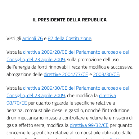
5
6
IL PRESIDENTE DELLA REPUBLICA
6 bis
7
Visti gli
articoli 76
e
87 della Costituzione
;
7 bis
Vista la
direttiva 2009/28/CE del Parlamento europeo e del
8
Consiglio, del 23 aprile 2009
, sulla promozione dell'uso
dell'energia da fonti rinnovabili, recante modifica e successiva
8 bis
abrogazione delle
direttive 2001/77/CE
e
2003/30/CE
;
9
Capo II
Vista la
direttiva 2009/30/CE del Parlamento europeo e del
Consiglio, del 23 aprile 2009
, che modifica la
direttiva
REGOLAMENTAZIONE TECNICA
98/70/CE
per quanto riguarda le specifiche relative a
10
benzina, combustibile diesel e gasolio, nonché l'introduzione
11
di un meccanismo inteso a controllare e ridurre le emissioni di
12
gas a effetto serra, modifica la
direttiva 99/32/CE
per quanto
concerne le specifiche relative al combustibile utilizzato dalle
13