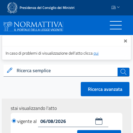
ITA
Presidenza del Consiglio dei Ministri
Normattiva - Il portale del
×
In caso di problemi di visualizzazione dell’atto clicca
qui
Ricerca semplice
cerca
Ricerca avanzata
stai visualizzando l'atto
vigente al