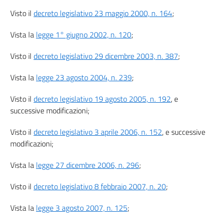
RINNOVABILI
Visto il
decreto legislativo 23 maggio 2000, n. 164
;
24
25
Vista la
legge 1° giugno 2002, n. 120
;
26
Visto il
decreto legislativo 29 dicembre 2003, n. 387
;
Capo III
Vista la
legge 23 agosto 2004, n. 239
;
REGIMI DI SOSTEGNO PER LA PRODUZIONE DI ENERGIA TERMICA DA FONTI
RINNOVABILI E PER L'EFFICIENZA ENERGETICA
Visto il
decreto legislativo 19 agosto 2005, n. 192
, e
27
successive modificazioni;
28
29
Visto il
decreto legislativo 3 aprile 2006, n. 152
, e successive
modificazioni;
30
31
Vista la
legge 27 dicembre 2006, n. 296
;
32
Visto il
decreto legislativo 8 febbraio 2007, n. 20
;
Capo IV
REGIMI DI SOSTEGNO PER L'UTILIZZO DELLE FONTI
Vista la
legge 3 agosto 2007, n. 125
;
RINNOVABILI