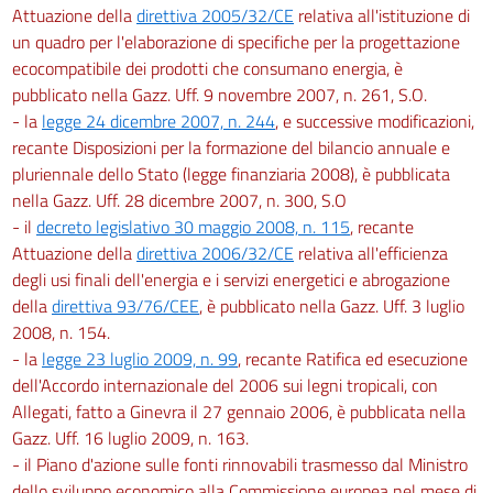
Attuazione della
direttiva 2005/32/CE
relativa all'istituzione di
un quadro per l'elaborazione di specifiche per la progettazione
ecocompatibile dei prodotti che consumano energia, è
pubblicato nella Gazz. Uff. 9 novembre 2007, n. 261, S.O.
- la
legge 24 dicembre 2007, n. 244
, e successive modificazioni,
recante Disposizioni per la formazione del bilancio annuale e
pluriennale dello Stato (legge finanziaria 2008), è pubblicata
nella Gazz. Uff. 28 dicembre 2007, n. 300, S.O
- il
decreto legislativo 30 maggio 2008, n. 115
, recante
Attuazione della
direttiva 2006/32/CE
relativa all'efficienza
degli usi finali dell'energia e i servizi energetici e abrogazione
della
direttiva 93/76/CEE
, è pubblicato nella Gazz. Uff. 3 luglio
2008, n. 154.
- la
legge 23 luglio 2009, n. 99
, recante Ratifica ed esecuzione
dell'Accordo internazionale del 2006 sui legni tropicali, con
Allegati, fatto a Ginevra il 27 gennaio 2006, è pubblicata nella
Gazz. Uff. 16 luglio 2009, n. 163.
- il Piano d'azione sulle fonti rinnovabili trasmesso dal Ministro
dello sviluppo economico alla Commissione europea nel mese di