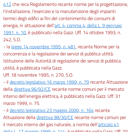
412
che reca Regolamento recante norme per la progettazione,
l'installazione, l'esercizio e la manutenzione degli impianti
termici degli edifici ai fini del contenimento dei consumi di
energia, in attuazione dell'
art. 4, comma 4, della L. 9 gennaio
1991, n. 10
, è pubblicato nella Gazz. Uff. 14 ottobre 1993, n.
242, S.O.
- la
legge 14 novembre 1995, n. 481
, recante Norme per la
concorrenza e la regolazione dei servizi di pubblica utilità.
Istituzione delle Autorità di regolazione dei servizi di pubblica
utilità, è pubblicata nella Gazz.
Uff. 18 novembre 1995, n. 270, S.O.
- il
decreto legislativo 16 marzo 1999, n. 79
recante Attuazione
della
direttiva 96/92/CE
recante norme comuni per il mercato
interno dell'energia elettrica, è pubblicato nella Gazz. Uff. 31
marzo 1999, n. 75.
- il
decreto legislativo 23 maggio 2000, n. 164
recante
Attuazione della
direttiva 98/30/CE
recante norme comuni per
il mercato interno del gas naturale, a norma dell'
articolo 41
della L. 17 maggio 1999, n. 144
, è pubblicato nella Gazz. Uff. 20