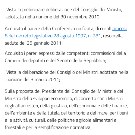
Capo I
Vista la preliminare deliberazione del Consiglio dei Ministri,
MONITORAGGIO E RELAZIONI
adottata nella riunione del 30 novembre 2010;
40
Acquisito il parere della Conferenza unificata, di cui all'
articolo
41
8 del decreto legislativo 28 agosto 1997, n. 281
, reso nella
Capo II
seduta del 25 gennaio 2011;
CONTROLLI E SANZIONI
Acquisito i pareri espressi dalle competenti commissioni della
42
Camera dei deputati e del Senato della Repubblica;
43
Vista la deliberazione del Consiglio dei Ministri, adottata nella
44
riunione del 3 marzo 2011;
Titolo IX
Sulla proposta del Presidente del Consiglio dei Ministri e del
DISPOSIZIONI FINALI
Ministro dello sviluppo economico, di concerto con i Ministri
45
degli affari esteri, della giustizia, dell'economia e delle finanze,
dell'ambiente e della tutela del territorio e del mare, per i beni
46
e le attività culturali, delle politiche agricole alimentari e
47
forestali e per la semplificazione normativa;