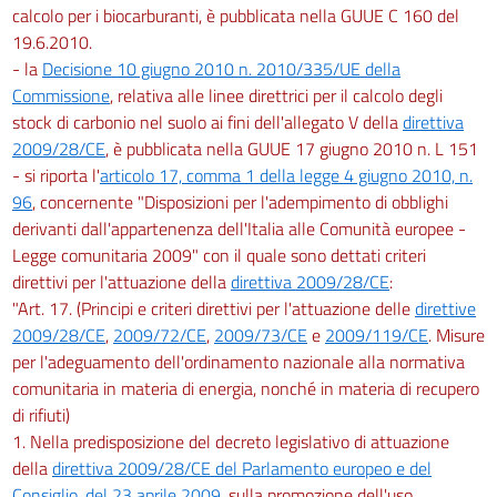
calcolo per i biocarburanti, è pubblicata nella GUUE C 160 del
19.6.2010.
- la
Decisione 10 giugno 2010 n. 2010/335/UE della
Commissione
, relativa alle linee direttrici per il calcolo degli
stock di carbonio nel suolo ai fini dell'allegato V della
direttiva
2009/28/CE
, è pubblicata nella GUUE 17 giugno 2010 n. L 151
- si riporta l'
articolo 17, comma 1 della legge 4 giugno 2010, n.
96
, concernente "Disposizioni per l'adempimento di obblighi
derivanti dall'appartenenza dell'Italia alle Comunità europee -
Legge comunitaria 2009" con il quale sono dettati criteri
direttivi per l'attuazione della
direttiva 2009/28/CE
:
"Art. 17. (Principi e criteri direttivi per l'attuazione delle
direttive
2009/28/CE
,
2009/72/CE
,
2009/73/CE
e
2009/119/CE
. Misure
per l'adeguamento dell'ordinamento nazionale alla normativa
comunitaria in materia di energia, nonché in materia di recupero
di rifiuti)
1. Nella predisposizione del decreto legislativo di attuazione
della
direttiva 2009/28/CE del Parlamento europeo e del
Consiglio, del 23 aprile 2009
, sulla promozione dell'uso