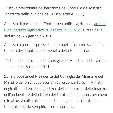
MONITORAGGIO E RELAZIONI
40
Vista la preliminare deliberazione del Consiglio dei Ministri,
adottata nella riunione del 30 novembre 2010;
41
Capo II
Acquisito il parere della Conferenza unificata, di cui all'
articolo
8 del decreto legislativo 28 agosto 1997, n. 281
, reso nella
CONTROLLI E SANZIONI
seduta del 25 gennaio 2011;
42
Acquisito i pareri espressi dalle competenti commissioni della
43
Camera dei deputati e del Senato della Repubblica;
44
Vista la deliberazione del Consiglio dei Ministri, adottata nella
Titolo IX
riunione del 3 marzo 2011;
DISPOSIZIONI FINALI
Sulla proposta del Presidente del Consiglio dei Ministri e del
45
Ministro dello sviluppo economico, di concerto con i Ministri
46
degli affari esteri, della giustizia, dell'economia e delle finanze,
47
dell'ambiente e della tutela del territorio e del mare, per i beni
e le attività culturali, delle politiche agricole alimentari e
Allegati
forestali e per la semplificazione normativa;