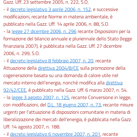
Gazz. Uff. 23 settembre 2005, n. 222, S.O.
- il
decreto legislativo 3 aprile 2006, n. 152
, e successive
modificazioni, recante Norme in materia ambientale, è
pubblicato nella Gazz. Uff. 14 aprile 2006, n. 88, S.O.
- la
legge 27 dicembre 2006, n. 296
recante Disposizioni per la
formazione del bilancio annuale e pluriennale dello Stato (legge
finanziaria 2007), è pubblicata nella Gazz. Uff. 27 dicembre
2006, n. 299, S.O.
- il
decreto legislativo 8 febbraio 2007, n. 20
, recante
Attuazione della
direttiva 2004/8/CE
sulla promozione della
cogenerazione basata su una domanda di calore utile nel
mercato interno dell'energia, nonché modifica alla
direttiva
92/42/CEE
, è pubblicato nella Gazz. Uff. 6 marzo 2007, n. 54.
- la
legge 3 agosto 2007, n. 125
, recante Conversione in legge,
con modificazioni, del
D.L. 18 giugno 2007, n. 73
, recante misure
urgenti per l'attuazione di disposizioni comunitarie in materia di
liberalizzazione dei mercati dell'energia, è pubblicata nella Gazz.
Uff. 14 agosto 2007, n. 188.
- il
decreto legislativo 6 novembre 2007, n. 201
, recante