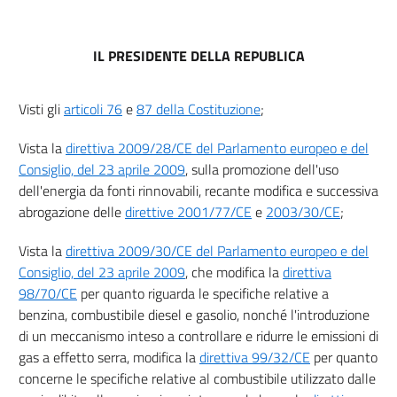
6
6 bis
IL PRESIDENTE DELLA REPUBLICA
7
7 bis
Visti gli
articoli 76
e
87 della Costituzione
;
8
Vista la
direttiva 2009/28/CE del Parlamento europeo e del
8 bis
Consiglio, del 23 aprile 2009
, sulla promozione dell'uso
9
dell'energia da fonti rinnovabili, recante modifica e successiva
Capo II
abrogazione delle
direttive 2001/77/CE
e
2003/30/CE
;
REGOLAMENTAZIONE TECNICA
Vista la
direttiva 2009/30/CE del Parlamento europeo e del
10
Consiglio, del 23 aprile 2009
, che modifica la
direttiva
11
98/70/CE
per quanto riguarda le specifiche relative a
benzina, combustibile diesel e gasolio, nonché l'introduzione
12
di un meccanismo inteso a controllare e ridurre le emissioni di
13
gas a effetto serra, modifica la
direttiva 99/32/CE
per quanto
Titolo III
concerne le specifiche relative al combustibile utilizzato dalle