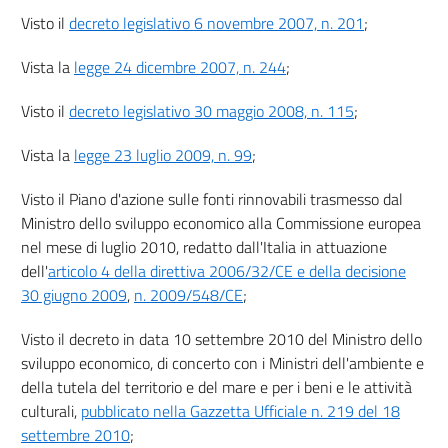
Titolo VI
Visto il
decreto legislativo 6 novembre 2007, n. 201
;
GARANZIE DI ORIGINE, TRASFERIMENTI STATISTICI E PROGETTI COMUNI
Vista la
legge 24 dicembre 2007, n. 244
;
34
35
Visto il
decreto legislativo 30 maggio 2008, n. 115
;
36
Vista la
legge 23 luglio 2009, n. 99
;
37
Titolo VII
Visto il Piano d'azione sulle fonti rinnovabili trasmesso dal
Ministro dello sviluppo economico alla Commissione europea
SOSTENIBILITÀ DI BIOCARBURANTI E BIOLIQUIDI
nel mese di luglio 2010, redatto dall'Italia in attuazione
38
dell'
articolo 4 della direttiva 2006/32/CE e della decisione
39
30 giugno 2009
,
n. 2009/548/CE
;
Titolo VIII
Visto il decreto in data 10 settembre 2010 del Ministro dello
MONITORAGGIO, CONTROLLO E RELAZIONE
sviluppo economico, di concerto con i Ministri dell'ambiente e
della tutela del territorio e del mare e per i beni e le attività
culturali,
pubblicato nella Gazzetta Ufficiale n. 219 del 18
Capo I
settembre 2010
;