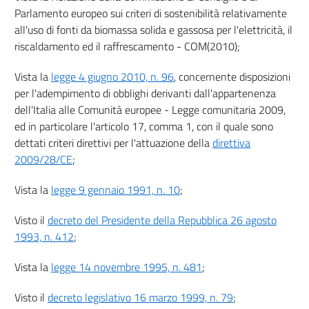
21
Parlamento europeo sui criteri di sostenibilità relativamente
all'uso di fonti da biomassa solida e gassosa per l'elettricità, il
Capo III
riscaldamento ed il raffrescamento - COM(2010);
RETI DI TELERISCALDAMENTO E TELERAFFRESCAMENTO
22
Vista la
legge 4 giugno 2010, n. 96
, concernente disposizioni
per l'adempimento di obblighi derivanti dall'appartenenza
Titolo V
dell'Italia alle Comunità europee - Legge comunitaria 2009,
REGIMI DI SOSTEGNO
ed in particolare l'articolo 17, comma 1, con il quale sono
dettati criteri direttivi per l'attuazione della
direttiva
2009/28/CE
;
Capo I
PRINCIPI GENERALI
Vista la
legge 9 gennaio 1991, n. 10
;
23
Visto il
decreto del Presidente della Repubblica 26 agosto
Capo II
1993, n. 412
;
REGIMI DI SOSTEGNO PER LA PRODUZIONE DI ENERGIA
ELETTRICA
Vista la
legge 14 novembre 1995, n. 481
;
DA FONTI
RINNOVABILI
Visto il
decreto legislativo 16 marzo 1999, n. 79
;
24