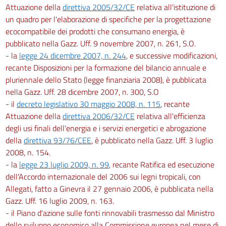
Attuazione della
direttiva 2005/32/CE
relativa all'istituzione di
un quadro per l'elaborazione di specifiche per la progettazione
ecocompatibile dei prodotti che consumano energia, è
pubblicato nella Gazz. Uff. 9 novembre 2007, n. 261, S.O.
- la
legge 24 dicembre 2007, n. 244
, e successive modificazioni,
recante Disposizioni per la formazione del bilancio annuale e
pluriennale dello Stato (legge finanziaria 2008), è pubblicata
nella Gazz. Uff. 28 dicembre 2007, n. 300, S.O
- il
decreto legislativo 30 maggio 2008, n. 115
, recante
Attuazione della
direttiva 2006/32/CE
relativa all'efficienza
degli usi finali dell'energia e i servizi energetici e abrogazione
della
direttiva 93/76/CEE
, è pubblicato nella Gazz. Uff. 3 luglio
2008, n. 154.
- la
legge 23 luglio 2009, n. 99
, recante Ratifica ed esecuzione
dell'Accordo internazionale del 2006 sui legni tropicali, con
Allegati, fatto a Ginevra il 27 gennaio 2006, è pubblicata nella
Gazz. Uff. 16 luglio 2009, n. 163.
- il Piano d'azione sulle fonti rinnovabili trasmesso dal Ministro
dello sviluppo economico alla Commissione europea nel mese di