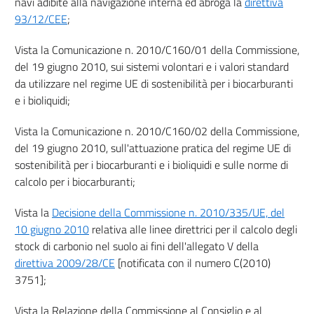
navi adibite alla navigazione interna ed abroga la
direttiva
INFORMAZIONE E FORMAZIONE
93/12/CEE
;
14
15
Vista la Comunicazione n. 2010/C160/01 della Commissione,
del 19 giugno 2010, sui sistemi volontari e i valori standard
Titolo IV
da utilizzare nel regime UE di sostenibilità per i biocarburanti
RETI ENERGETICHE
e i bioliquidi;
Vista la Comunicazione n. 2010/C160/02 della Commissione,
Capo I
del 19 giugno 2010, sull'attuazione pratica del regime UE di
RETE ELETTRICA
sostenibilità per i biocarburanti e i bioliquidi e sulle norme di
16
calcolo per i biocarburanti;
17
Vista la
Decisione della Commissione n. 2010/335/UE, del
18
10 giugno 2010
relativa alle linee direttrici per il calcolo degli
19
stock di carbonio nel suolo ai fini dell'allegato V della
Capo II
direttiva 2009/28/CE
[notificata con il numero C(2010)
3751];
RETE DEL GAS NATURALE
20
Vista la Relazione della Commissione al Consiglio e al