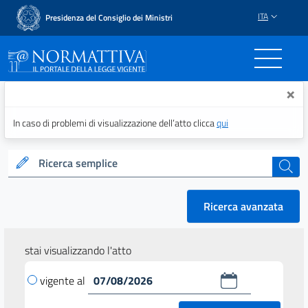
ITA
Presidenza del Consiglio dei Ministri
Normattiva - Il portale del
×
In caso di problemi di visualizzazione dell’atto clicca
qui
Ricerca semplice
cerca
Ricerca avanzata
stai visualizzando l'atto
vigente al