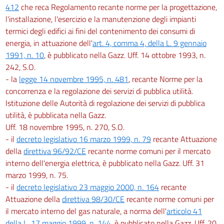
412
che reca Regolamento recante norme per la progettazione,
l'installazione, l'esercizio e la manutenzione degli impianti
termici degli edifici ai fini del contenimento dei consumi di
energia, in attuazione dell'
art. 4, comma 4, della L. 9 gennaio
1991, n. 10
, è pubblicato nella Gazz. Uff. 14 ottobre 1993, n.
242, S.O.
- la
legge 14 novembre 1995, n. 481
, recante Norme per la
concorrenza e la regolazione dei servizi di pubblica utilità.
Istituzione delle Autorità di regolazione dei servizi di pubblica
utilità, è pubblicata nella Gazz.
Uff. 18 novembre 1995, n. 270, S.O.
- il
decreto legislativo 16 marzo 1999, n. 79
recante Attuazione
della
direttiva 96/92/CE
recante norme comuni per il mercato
interno dell'energia elettrica, è pubblicato nella Gazz. Uff. 31
marzo 1999, n. 75.
- il
decreto legislativo 23 maggio 2000, n. 164
recante
Attuazione della
direttiva 98/30/CE
recante norme comuni per
il mercato interno del gas naturale, a norma dell'
articolo 41
della L. 17 maggio 1999, n. 144
, è pubblicato nella Gazz. Uff. 20