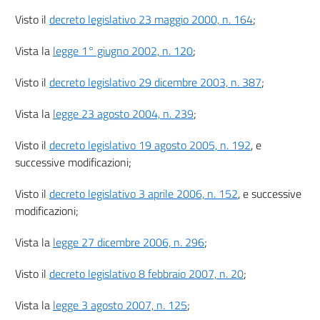
25
Visto il
decreto legislativo 23 maggio 2000, n. 164
;
26
Vista la
legge 1° giugno 2002, n. 120
;
Capo III
Visto il
decreto legislativo 29 dicembre 2003, n. 387
;
REGIMI DI SOSTEGNO PER LA PRODUZIONE DI ENERGIA TERMICA DA FONTI
RINNOVABILI E PER L'EFFICIENZA ENERGETICA
Vista la
legge 23 agosto 2004, n. 239
;
27
28
Visto il
decreto legislativo 19 agosto 2005, n. 192
, e
29
successive modificazioni;
30
Visto il
decreto legislativo 3 aprile 2006, n. 152
, e successive
31
modificazioni;
32
Vista la
legge 27 dicembre 2006, n. 296
;
Capo IV
REGIMI DI SOSTEGNO PER L'UTILIZZO DELLE FONTI
Visto il
decreto legislativo 8 febbraio 2007, n. 20
;
RINNOVABILI
NEI TRASPORTI
Vista la
legge 3 agosto 2007, n. 125
;
33