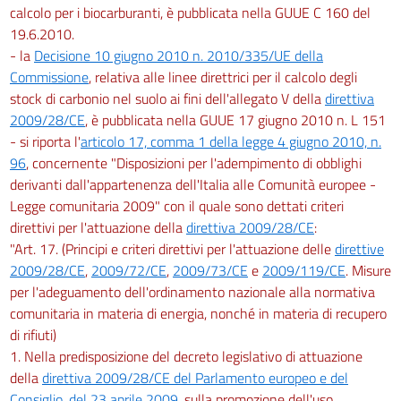
calcolo per i biocarburanti, è pubblicata nella GUUE C 160 del
19.6.2010.
- la
Decisione 10 giugno 2010 n. 2010/335/UE della
Commissione
, relativa alle linee direttrici per il calcolo degli
stock di carbonio nel suolo ai fini dell'allegato V della
direttiva
2009/28/CE
, è pubblicata nella GUUE 17 giugno 2010 n. L 151
- si riporta l'
articolo 17, comma 1 della legge 4 giugno 2010, n.
96
, concernente "Disposizioni per l'adempimento di obblighi
derivanti dall'appartenenza dell'Italia alle Comunità europee -
Legge comunitaria 2009" con il quale sono dettati criteri
direttivi per l'attuazione della
direttiva 2009/28/CE
:
"Art. 17. (Principi e criteri direttivi per l'attuazione delle
direttive
2009/28/CE
,
2009/72/CE
,
2009/73/CE
e
2009/119/CE
. Misure
per l'adeguamento dell'ordinamento nazionale alla normativa
comunitaria in materia di energia, nonché in materia di recupero
di rifiuti)
1. Nella predisposizione del decreto legislativo di attuazione
della
direttiva 2009/28/CE del Parlamento europeo e del
Consiglio, del 23 aprile 2009
, sulla promozione dell'uso