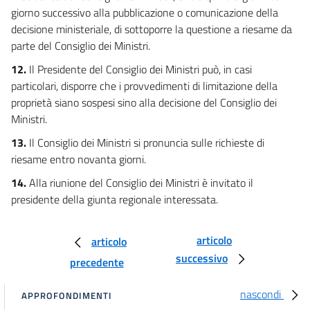
AREA TECNICO INDUSTRIALE
giorno successivo alla pubblicazione o comunicazione della
45
decisione ministeriale, di sottoporre la questione a riesame da
parte del Consiglio dei Ministri.
46
47
12.
Il Presidente del Consiglio dei Ministri può, in casi
particolari, disporre che i provvedimenti di limitazione della
48
proprietà siano sospesi sino alla decisione del Consiglio dei
49
Ministri.
50
13.
Il Consiglio dei Ministri si pronuncia sulle richieste di
51
riesame entro novanta giorni.
CAPO VI
14.
Alla riunione del Consiglio dei Ministri è invitato il
GIUSTIZIA MILITARE
presidente della giunta regionale interessata.
SEZIONE I
ORDINAMENTO GIUDIZIARIO MILITARE
52
articolo
articolo
53
successivo
precedente
54
nascondi
55
APPROFONDIMENTI