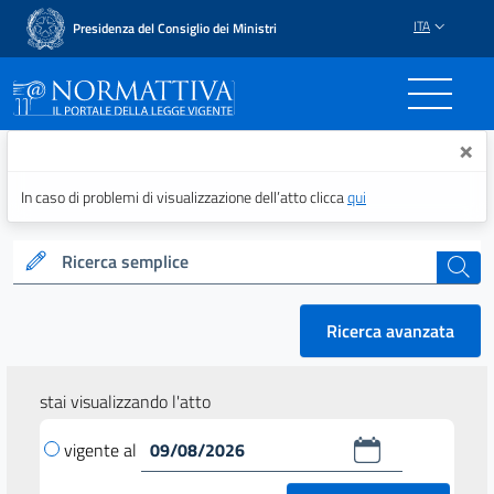
ITA
Presidenza del Consiglio dei Ministri
Normattiva - Il portale del
×
In caso di problemi di visualizzazione dell’atto clicca
qui
Ricerca semplice
cerca
Ricerca avanzata
stai visualizzando l'atto
vigente al