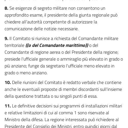
39
8.
Se esigenze di segreto militare non consentono un
approfondito esame, il presidente della giunta regionale può
CAPO IV
chiedere all'autorità competente di autorizzare la
AREA TECNICO AMMINISTRATIVA
SEZIONE I
comunicazione delle notizie necessarie.
((DIRETTORE NAZIONALE DEGLI ARMAMENTI))
9.
Il Comitato si riunisce a richiesta del Comandante militare
40
territoriale
((o del Comandante marittimo))
o del
41
Comandante di regione aerea o del Presidente della regione;
42
presiede l'ufficiale generale o ammiraglio più elevato in grado o
SEZIONE II
più anziano; funge da segretario l'ufficiale meno elevato in
((DIREZIONE NAZIONALE DEGLI ARMAMENTI))
grado o meno anziano.
43
10.
Delle riunioni del Comitato è redatto verbale che contiene
44
anche le eventuali proposte di membri discordanti sull'insieme
((SEZIONE II-BIS))
della questione trattata o su singoli punti di essa.
((SEGRETARIO GENERALE DELLA DIFESA))
11.
Le definitive decisioni sui programmi di installazioni militari
44 bis
e relative limitazioni di cui al comma 1 sono riservate al
44 ter
Ministro della difesa. La regione interessata può richiedere al
CAPO V
Presidente del Consiglio dei Ministri, entro quindici giorni dal