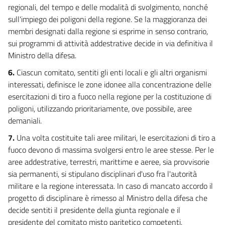
ORGANISMI INTERFORZE
regionali, del tempo e delle modalità di svolgimento, nonché
28
sull'impiego dei poligoni della regione. Se la maggioranza dei
29
membri designati dalla regione si esprime in senso contrario,
sui programmi di attività addestrative decide in via definitiva il
30
Ministro della difesa.
31
6.
Ciascun comitato, sentiti gli enti locali e gli altri organismi
SEZIONE III
interessati, definisce le zone idonee alla concentrazione delle
CAPI DI STATO MAGGIORE DI FORZA ARMATA E COMANDANTE GENERALE
DELL'ARMA DEI CARABINIERI
esercitazioni di tiro a fuoco nella regione per la costituzione di
32
poligoni, utilizzando prioritariamente, ove possibile, aree
demaniali.
33
7.
Una volta costituite tali aree militari, le esercitazioni di tiro a
34
fuoco devono di massima svolgersi entro le aree stesse. Per le
SEZIONE IV
aree addestrative, terrestri, marittime e aeree, sia provvisorie
UFFICI DEGLI ADDETTI DELLE FORZE ARMATE IN SERVIZIO ALL'ESTERO
sia permanenti, si stipulano disciplinari d'uso fra l'autorità
35
militare e la regione interessata. In caso di mancato accordo il
36
progetto di disciplinare è rimesso al Ministro della difesa che
37
decide sentiti il presidente della giunta regionale e il
presidente del comitato misto paritetico competenti.
38