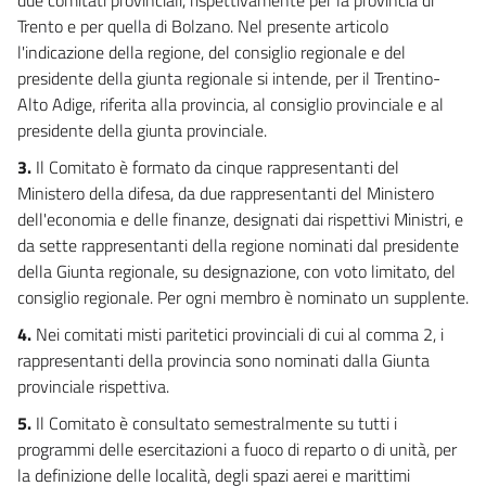
21
Trento e per quella di Bolzano. Nel presente articolo
22
l'indicazione della regione, del consiglio regionale e del
presidente della giunta regionale si intende, per il Trentino-
22 bis
Alto Adige, riferita alla provincia, al consiglio provinciale e al
SEZIONE II
presidente della giunta provinciale.
ORGANI CONSULTIVI E
((COMMISSIONI DI ELEVATA SPECIALIZZAZIONE
TECNICA))
3.
Il Comitato è formato da cinque rappresentanti del
23
Ministero della difesa, da due rappresentanti del Ministero
24
dell'economia e delle finanze, designati dai rispettivi Ministri, e
da sette rappresentanti della regione nominati dal presidente
24 bis
della Giunta regionale, su designazione, con voto limitato, del
CAPO III
consiglio regionale. Per ogni membro è nominato un supplente.
AREA TECNICO OPERATIVA
SEZIONE I
4.
Nei comitati misti paritetici provinciali di cui al comma 2, i
CAPO DI STATO MAGGIORE DELLA DIFESA
rappresentanti della provincia sono nominati dalla Giunta
25
provinciale rispettiva.
26
5.
Il Comitato è consultato semestralmente su tutti i
27
programmi delle esercitazioni a fuoco di reparto o di unità, per
SEZIONE II
la definizione delle località, degli spazi aerei e marittimi