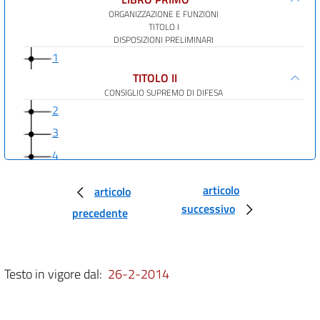
ORGANIZZAZIONE E FUNZIONI
TITOLO I
DISPOSIZIONI PRELIMINARI
1
TITOLO II
CONSIGLIO SUPREMO DI DIFESA
2
3
4
5
articolo
articolo
6
successivo
precedente
7
8
9
Testo in vigore dal:
26-2-2014
TITOLO III
AMMINISTRAZIONE DELLA DIFESA
CAPO I