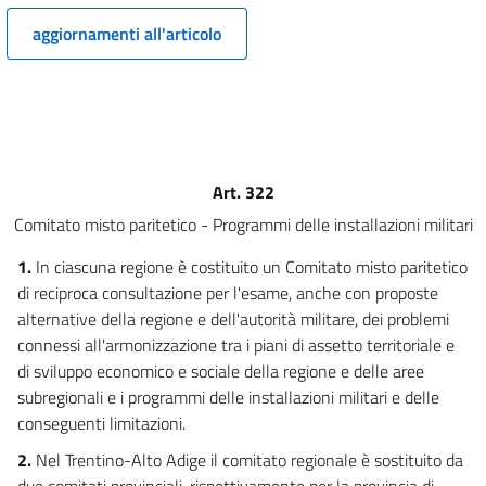
MINISTRO DELLA DIFESA
aggiornamenti all'articolo
10
11
12
13
14
Art. 322
CAPO II
Comitato misto paritetico - Programmi delle installazioni militari
MINISTERO DELLA DIFESA
SEZIONE I
1.
In ciascuna regione è costituito un Comitato misto paritetico
AMMINISTRAZIONE CENTRALE E PERIFERICA
di reciproca consultazione per l'esame, anche con proposte
15
alternative della regione e dell'autorità militare, dei problemi
16
connessi all'armonizzazione tra i piani di assetto territoriale e
17
di sviluppo economico e sociale della regione e delle aree
18
subregionali e i programmi delle installazioni militari e delle
conseguenti limitazioni.
19
2.
Nel Trentino-Alto Adige il comitato regionale è sostituito da
20
due comitati provinciali, rispettivamente per la provincia di